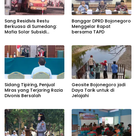
Banggar DPRD Bojonegoro
Sang Residivis Restu
Menggelar Rapat
Berkuasa di Sumedang:
bersama TAPD
Mafia Solar Subsidi
Beroperasi Terang-
Terangan, Seolah Hukum
Bungkam
Sidang Tipiring, Penjual
Geosite Bojonegoro jadi
Miras yang Terjaring Razia
Daya Tarik untuk di
Divonis Bersalah
Jelajahi