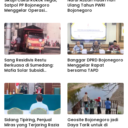
Sikapi Cukai Rokok Ilegal,
Nurul Azizah Hadiri Hari
Satpol PP Bojonegoro
Ulang Tahun PWRI
Menggelar Operasi
Bojonegoro
Gabungan
Banggar DPRD Bojonegoro
Sang Residivis Restu
Menggelar Rapat
Berkuasa di Sumedang:
bersama TAPD
Mafia Solar Subsidi
Beroperasi Terang-
Terangan, Seolah Hukum
Bungkam
Sidang Tipiring, Penjual
Geosite Bojonegoro jadi
Miras yang Terjaring Razia
Daya Tarik untuk di