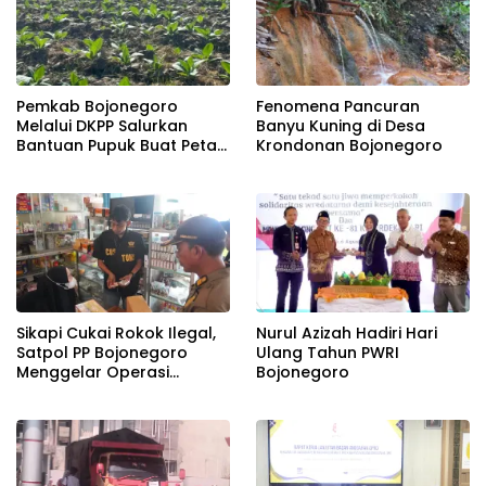
Pemkab Bojonegoro
Fenomena Pancuran
Melalui DKPP Salurkan
Banyu Kuning di Desa
Bantuan Pupuk Buat Petani
Krondonan Bojonegoro
Tembakau
Sikapi Cukai Rokok Ilegal,
Nurul Azizah Hadiri Hari
Satpol PP Bojonegoro
Ulang Tahun PWRI
Menggelar Operasi
Bojonegoro
Gabungan