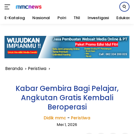
E-Katalog
Nasional
Polri
TNI
Investigasi
Edukasi
Langsung
ke
konten
Beranda
Peristiwa
Kabar Gembira Bagi Pelajar,
Angkutan Gratis Kembali
Beroperasi
Didik mmc
-
Peristiwa
Mei 1, 2026