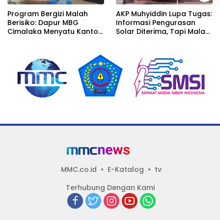
Program Bergizi Malah
AKP Muhyiddin Lupa Tugas:
Berisiko: Dapur MBG
Informasi Pengurasan
Cimalaka Menyatu Kantor
Solar Diterima, Tapi Malah
Desa, Fasilitas Jauh dari
Menunggu Orang Lain
Standar
Carikan Bukti!
MMC.co.id
E-Katalog
tv
Terhubung Dengan Kami