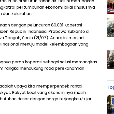
ah Putih di seluruh tanah air. Hal ini merupakan
ngkatrol pertumbuhan ekonomi lokal khususnya
an dan kelurahan.
maan dengan peluncuran 80.081 Koperasi
den Republik Indonesia, Prabowo Subianto di
a Tengah, Senin (21/07). Acara ini menjadi
si nasional menuju model kelembagaan yang
gnya peran koperasi sebagai solusi memangkas
alam rangka mendukung roda perekonomian
ni adalah upaya kita memperpendek rantai
Top
rakyat. Rakyat kecil yang ekonominya masih
utuhan dasar dengan harga terjangkau,” ujar