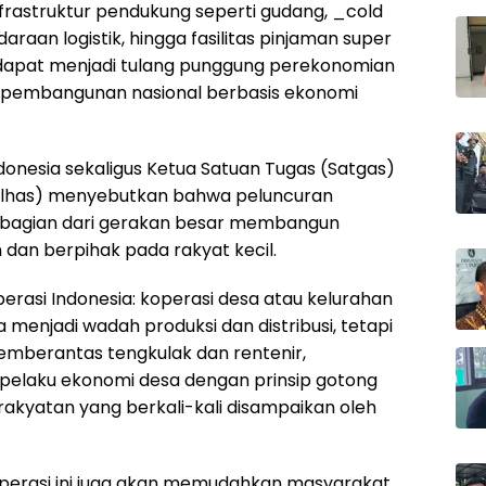
nfrastruktur pendukung seperti gudang, _cold
raan logistik, hingga fasilitas pinjaman super
i dapat menjadi tulang punggung perekonomian
embangunan nasional berbasis ekonomi
donesia sekaligus Ketua Satuan Tugas (Satgas)
 (Zulhas) menyebutkan bahwa peluncuran
 bagian dari gerakan besar membangun
dan berpihak pada rakyat kecil.
operasi Indonesia: koperasi desa atau kelurahan
 menjadi wadah produksi dan distribusi, tetapi
emberantas tengkulak dan rentenir,
 pelaku ekonomi desa dengan prinsip gotong
akyatan yang berkali-kali disampaikan oleh
erasi ini juga akan memudahkan masyarakat