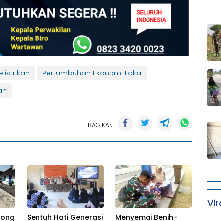
listrikan
Pertumbuhan Ekonomi Lokal
an
BAGIKAN
Vir
tong
Sentuh Hati Generasi
Menyemai Benih-