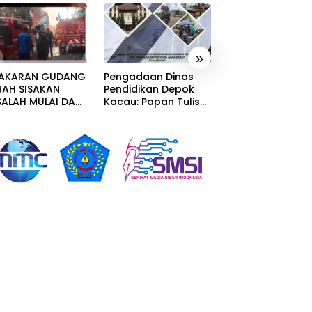
»
AKARAN GUDANG
Pengadaan Dinas
SATINTELKAM PO
BAH SISAKAN
Pendidikan Depok
LAHAT GIAT
ALAH MULAI DARI
Kacau: Papan Tulis
GEBRAKAN BERU
CEMARAN SAMPAI
Sampai Alat Tulis
BANTUAN KURSI
GAAN GUDANG
Sekolah Melanggar
RODA DAN BANT
SEBUT TAK
Aturan, Harga
PERLENGKAPAN
TONGI IZIN
Disembunyikan!
SEKOLAH
GKUNGAN