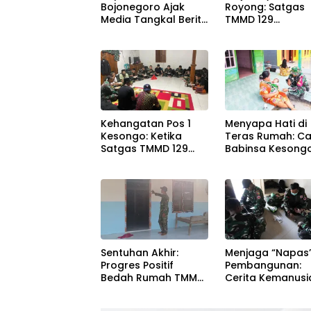
Bojonegoro Ajak
Royong: Satgas
Media Tangkal Berita
TMMD 129
Hoaks
Bojonegoro dan
Warga Pacu
Pembangunan
Drainase demi
Keawetan Jalan
Desa
Kehangatan Pos 1
Menyapa Hati di
Kesongo: Ketika
Teras Rumah: C
Satgas TMMD 129
Babinsa Kesong
Bojonegoro dan
Rajut Kebersam
Warga Menyatu
di TMMD 129
Tanpa Sekat
Bojonegoro
Sentuhan Akhir:
Menjaga “Napas
Progres Positif
Pembangunan:
Bedah Rumah TMMD
Cerita Kemanus
129 Bojonegoro
dan Kesigapan 
Kesehatan Satg