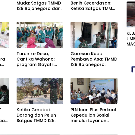
Muda: Satgas TMMD
Benih Kecerdasan:
129 Bojonegoro dan
Ketika Satgas TMMD
DP3AKB Edukasi
129 Bojonegoro
Stunting, serta
Membuka ‘Jendela
«
Kesehatan
Dunia’ Anak-Anak
Reproduksi di
Kesongo
KEB
Kesongo
LIM
MAS
PEN
Turun ke Desa,
Goresan Kuas
DU
ara
Cantika Wahono:
Pembawa Asa: TMMD
TER
o
program Gayatri
129 Bojonegoro
KAN
aan
Diharapkan Mampu
Wujudkan Hunian
LIN
Memperkuat
Nyaman Mbah
Ketahanan Pangan
Samijan
Keluarga
”
Ketika Gerobak
PLN Icon Plus Perkuat
Dorong dan Peluh
Kepedulian Sosial
iaan
Satgas TMMD 129
melalui Layanan
Tim
Bojonegoro
Kesehatan dan
as
Menyejahterakan
Bantuan