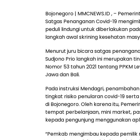
Bojonegoro | MMCNEWS.ID , – Pemerin
Satgas Penanganan Covid-19 mengimb
peduli lindungi untuk diberlakukan pad
langkah awal skrining kesehatan masya
Menurut juru bicara satgas penangan
Sudjono Prio langkah ini merupakan tin
Nomor 53 tahun 2021 tentang PPKM Level 
Jawa dan Bali.
Pada instruksi Mendagri, penambahan 
tingkat risiko penularan covid-19 se
di Bojonegoro. Oleh karena itu, Pem
tempat perbelanjaan, mini market, p
kepada pengunjung menggunakan aplika
“Pemkab mengimbau kepada pemilik 