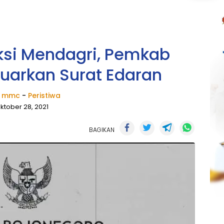
uksi Mendagri, Pemkab
luarkan Surat Edaran
k mmc
-
Peristiwa
ktober 28, 2021
BAGIKAN