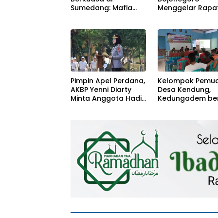
Menggelar Rapa
Sumedang: Mafia
bersama TAPD
Solar Subsidi
Beroperasi Terang-
Terangan, Seolah
Hukum Bungkam
Pimpin Apel Perdana,
Kelompok Pemu
AKBP Yenni Diarty
Desa Kendung,
Minta Anggota Hadir
Kedungadem be
untuk Masyarakat
Petani Milenial