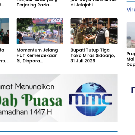
t
Terjaring Razia
di Jelajahi
Vir
Divonis Bersalah
«
da
Momentum Jelang
Bupati Tutup Tiga
Pro
HUT Kemerdekaan
Toko Miras Sidoarjo,
Mal
ntuk
RI, Dinpora
31 Juli 2026
Dap
Bojonegoro gelar
Cim
Road Race
Kan
Fasi
Sta