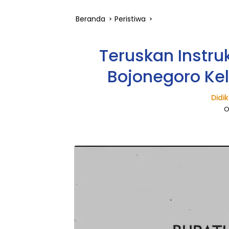
Beranda
Peristiwa
Teruskan Instr
Bojonegoro Ke
Didi
O