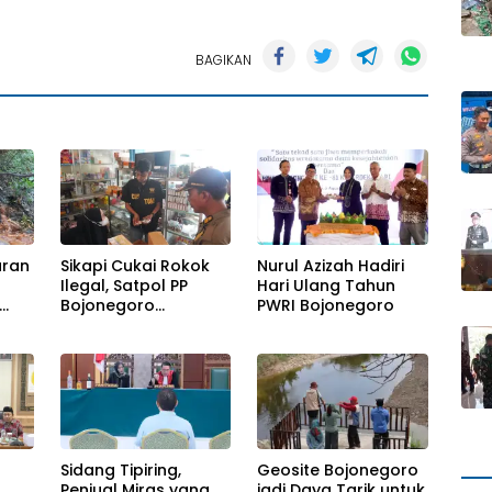
BAGIKAN
uran
Sikapi Cukai Rokok
Nurul Azizah Hadiri
Ilegal, Satpol PP
Hari Ulang Tahun
Bojonegoro
PWRI Bojonegoro
Menggelar Operasi
Gabungan
Sidang Tipiring,
Geosite Bojonegoro
Penjual Miras yang
jadi Daya Tarik untuk