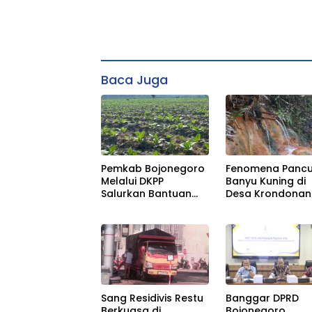
Baca Juga
Pemkab Bojonegoro
Fenomena Panc
Melalui DKPP
Banyu Kuning di
Salurkan Bantuan
Desa Krondonan
Pupuk Buat Petani
Bojonegoro
Tembakau
Banggar DPRD
Sang Residivis Restu
Bojonegoro
Berkuasa di