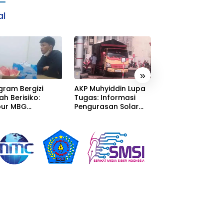
al
»
gram Bergizi
AKP Muhyiddin Lupa
Sang Residivis R
ah Berisiko:
Tugas: Informasi
Berkuasa di
ur MBG
Pengurasan Solar
Sumedang: Mafi
alaka Menyatu
Diterima, Tapi Malah
Solar Subsidi
tor Desa,
Menunggu Orang
Beroperasi Tera
litas Jauh dari
Lain Carikan Bukti!
Terangan, Seola
ndar
Hukum Bungka