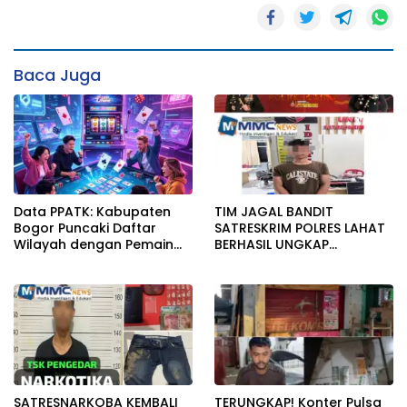
Baca Juga
Data PPATK: Kabupaten
TIM JAGAL BANDIT
Bogor Puncaki Daftar
SATRESKRIM POLRES LAHAT
Wilayah dengan Pemain
BERHASIL UNGKAP
Judi Online Terbanyak di
PENCURIAN KOTAK AMAL
Indonesia
MASJID
SATRESNARKOBA KEMBALI
TERUNGKAP! Konter Pulsa