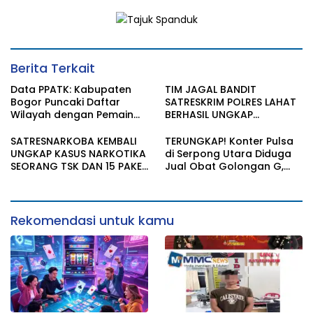
Berita Terkait
Data PPATK: Kabupaten
TIM JAGAL BANDIT
Bogor Puncaki Daftar
SATRESKRIM POLRES LAHAT
Wilayah dengan Pemain
BERHASIL UNGKAP
Judi Online Terbanyak di
PENCURIAN KOTAK AMAL
Indonesia
MASJID
SATRESNARKOBA KEMBALI
TERUNGKAP! Konter Pulsa
UNGKAP KASUS NARKOTIKA
di Serpong Utara Diduga
SEORANG TSK DAN 15 PAKET
Jual Obat Golongan G,
SABU DIAMANKAN
Penjaga Akui Dapat Gaji
Rp1,5 Juta/Bulan
Rekomendasi untuk kamu