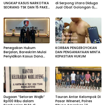
UNGKAP KASUS NARKOTIKA
di Serpong Utara Diduga
SEORANG TSK DAN 15 PAKET
Jual Obat Golongan G,
SABU DIAMANKAN
Penjaga Akui Dapat Gaji
Rp1,5 Juta/Bulan
Penegakan Hukum
KORBAN PENGEROYOKAN
Berjalan, Bareskrim Mulai
DAN PENGANIAYAAN MINTA
Penyidikan Kasus Dana
KEPASTIAN HUKUM
Lender P2P Lending
Dugaan “Setoran Wajib”
Tauran Antar Kelompok Di
Rp100 Ribu dalam
Pasar Winenet, Polres