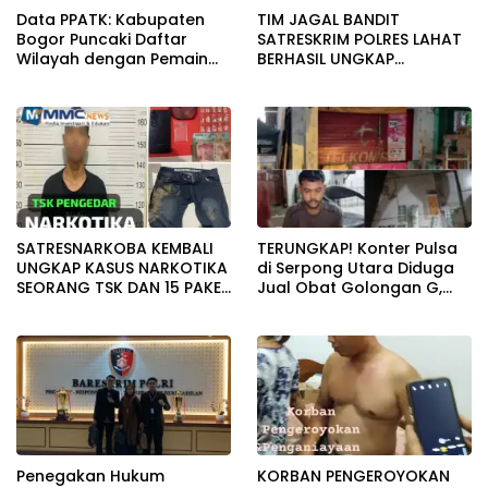
Data PPATK: Kabupaten
TIM JAGAL BANDIT
Bogor Puncaki Daftar
SATRESKRIM POLRES LAHAT
Wilayah dengan Pemain
BERHASIL UNGKAP
Judi Online Terbanyak di
PENCURIAN KOTAK AMAL
Indonesia
MASJID
SATRESNARKOBA KEMBALI
TERUNGKAP! Konter Pulsa
UNGKAP KASUS NARKOTIKA
di Serpong Utara Diduga
SEORANG TSK DAN 15 PAKET
Jual Obat Golongan G,
SABU DIAMANKAN
Penjaga Akui Dapat Gaji
Rp1,5 Juta/Bulan
Penegakan Hukum
KORBAN PENGEROYOKAN