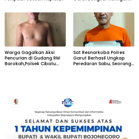
Pelaku Dilaporkan Ke Polisi
Pencuri Bermodus
Kekerasan
Warga Gagalkan Aksi
Sat Resnarkoba Polres
Pencurian di Gudang RM
Garut Berhasil Ungkap
Barokah,Polsek Cibatu
Peredaran Sabu, Seorang
Amankan Pelaku
Pria Diamankan Petugas