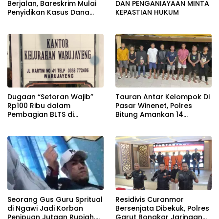
Berjalan, Bareskrim Mulai
DAN PENGANIAYAAN MINTA
Penyidikan Kasus Dana
KEPASTIAN HUKUM
Lender P2P Lending
Dugaan “Setoran Wajib”
Tauran Antar Kelompok Di
Rp100 Ribu dalam
Pasar Winenet, Polres
Pembagian BLTS di
Bitung Amankan 14
Warujayeng: Warga
Terduga Pelaku.
Bersaksi, RT Menghilang,
Motif Pemotongan Masih
Misterius
Seorang Gus Guru Spritual
Residivis Curanmor
di Ngawi Jadi Korban
Bersenjata Dibekuk, Polres
Penipuan Jutaan Rupiah,
Garut Bongkar Jaringan