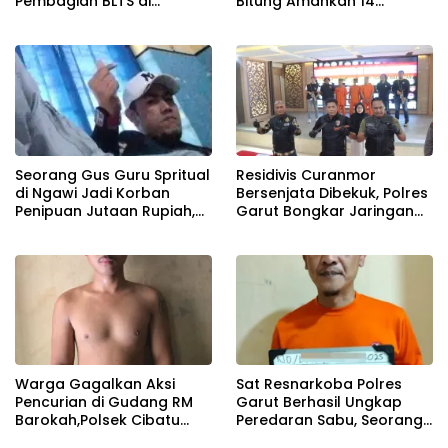
Pembagian BLTS di
Bitung Amankan 14
Warujayeng: Warga
Terduga Pelaku.
Bersaksi, RT Menghilang,
Motif Pemotongan Masih
Misterius
Seorang Gus Guru Spritual
Residivis Curanmor
di Ngawi Jadi Korban
Bersenjata Dibekuk, Polres
Penipuan Jutaan Rupiah,
Garut Bongkar Jaringan
Pelaku Dilaporkan Ke Polisi
Pencuri Bermodus
Kekerasan
Warga Gagalkan Aksi
Sat Resnarkoba Polres
Pencurian di Gudang RM
Garut Berhasil Ungkap
Barokah,Polsek Cibatu
Peredaran Sabu, Seorang
Amankan Pelaku
Pria Diamankan Petugas