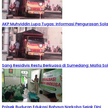
AKP Muhyiddin Lupa Tugas: Informasi Pengurasan Sola
Sang Residivis Restu Berkuasa di Sumedang: Mafia S
Polsek Buduran Edukasi Bahaya Narkoba Sejak Dini