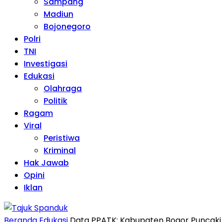
Sampang
Madiun
Bojonegoro
Polri
TNI
Investigasi
Edukasi
Olahraga
Politik
Ragam
Viral
Peristiwa
Kriminal
Hak Jawab
Opini
Iklan
Beranda
Edukasi
Data PPATK: Kabupaten Bogor Puncaki 