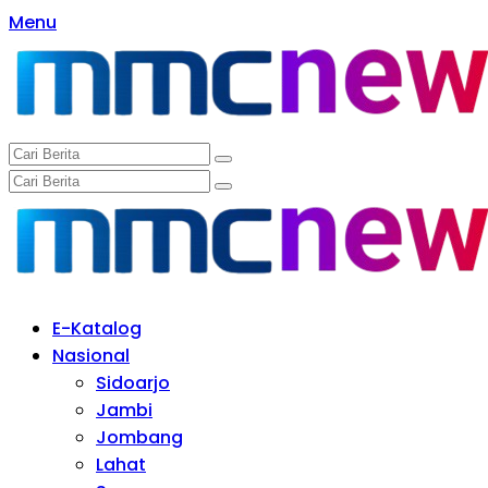
Langsung
Menu
ke
konten
E-Katalog
Nasional
Sidoarjo
Jambi
Jombang
Lahat