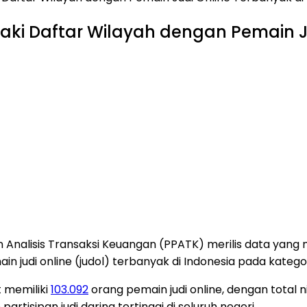
ki Daftar Wilayah dengan Pemain Ju
dan Analisis Transaksi Keuangan (PPATK) merilis data y
 judi online (judol) terbanyak di Indonesia pada katego
 memiliki
103.092
orang pemain judi online, dengan total n
artisipan judi daring tertinggi di seluruh negeri.