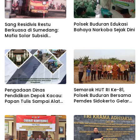
Polsek Buduran Edukasi
Sang Residivis Restu
Bahaya Narkoba Sejak Dini
Berkuasa di Sumedang:
Mafia Solar Subsidi
Beroperasi Terang-
Terangan, Seolah Hukum
Bungkam
Semarak HUT RI Ke-81,
Pengadaan Dinas
Polsek Buduran Bersama
Pendidikan Depok Kacau:
Pemdes Sidokerto Gelar
Papan Tulis Sampai Alat
Lomba Layang-Layang
Tulis Sekolah Melanggar
Aturan, Harga
Disembunyikan!