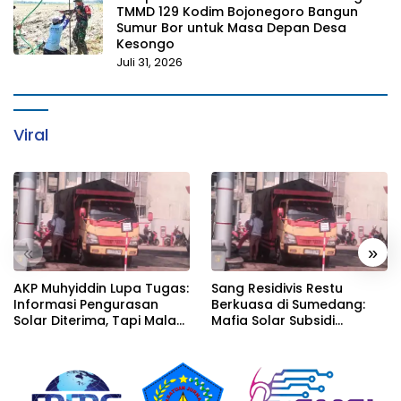
TMMD 129 Kodim Bojonegoro Bangun
Sumur Bor untuk Masa Depan Desa
Kesongo
Juli 31, 2026
Viral
«
»
AKP Muhyiddin Lupa Tugas:
Sang Residivis Restu
Informasi Pengurasan
Berkuasa di Sumedang:
Solar Diterima, Tapi Malah
Mafia Solar Subsidi
Menunggu Orang Lain
Beroperasi Terang-
Carikan Bukti!
Terangan, Seolah Hukum
Bungkam