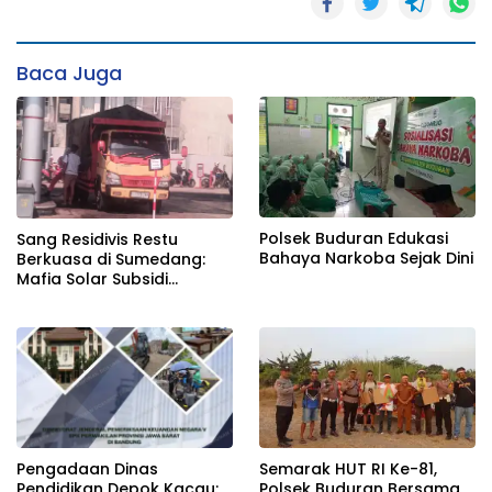
Baca Juga
Polsek Buduran Edukasi
Sang Residivis Restu
Bahaya Narkoba Sejak Dini
Berkuasa di Sumedang:
Mafia Solar Subsidi
Beroperasi Terang-
Terangan, Seolah Hukum
Bungkam
Semarak HUT RI Ke-81,
Pengadaan Dinas
Polsek Buduran Bersama
Pendidikan Depok Kacau: