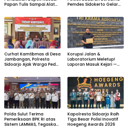
Pemdes Sidokerto Gelar
Papan Tulis Sampai Alat
Lomba Layang-Layang
Tulis Sekolah Melanggar
Aturan, Harga
Disembunyikan!
Curhat Kamtibmas di Desa
Korupsi Jalan &
Jambangan, Polresta
Laboratorium Meletup!
Sidoarjo Ajak Warga Peduli
Laporan Masuk Kejari —
Keamanan Lingkungan
Karisma Harianja: Ini Baru
Awal Gempuran
Polda Sulut Terima
Kapolresta Sidoarjo Raih
Pemeriksaan BPK RI atas
Tiga Besar Polisi Inovatif
Sistem LAMMAS, Tegaskan
Hoegeng Awards 2026