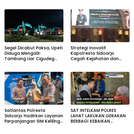
Komitmen Wujudkan Tata
Kelola Layanan yang
Akuntabel
Segel Dicabut Paksa, Upeti
Strategi Inovatif
Diduga Mengalir:
Kapolresta Sidoarjo
Tambang Liar Cigudeg
Cegah Kejahatan dan
Menantang Negara
Keamanan Wilayah Raih
Radar Surabaya Award
Satlantas Polresta
SAT INTELKAM POLRES
Sidoarjo Hadirkan Layanan
LAHAT LAKUKAN GERAKAN
Perpanjangan SIM Keliling
BERBAGI KEBAIKAN
24 Jam Selama 17 Hari
(GEBRAKAN) BERIKAN
Non Stop
BANTUAN KURSI RODA