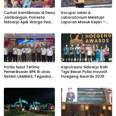
Curhat Kamtibmas di Desa
Korupsi Jalan &
Jambangan, Polresta
Laboratorium Meletup!
Sidoarjo Ajak Warga Peduli
Laporan Masuk Kejari —
Keamanan Lingkungan
Karisma Harianja: Ini Baru
Awal Gempuran
Polda Sulut Terima
Kapolresta Sidoarjo Raih
Pemeriksaan BPK RI atas
Tiga Besar Polisi Inovatif
Sistem LAMMAS, Tegaskan
Hoegeng Awards 2026
Komitmen Wujudkan Tata
Kelola Layanan yang
Akuntabel