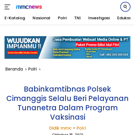
E-Katalog
Nasional
Polri
TNI
Investigasi
Edukasi
Langsung
ke
konten
Beranda
Polri
Babinkamtibnas Polsek
Cimanggis Selalu Beri Pelayanan
Tunanetra Dalam Program
Vaksinasi
Didik mmc
-
Polri
Oktober 15, 2021