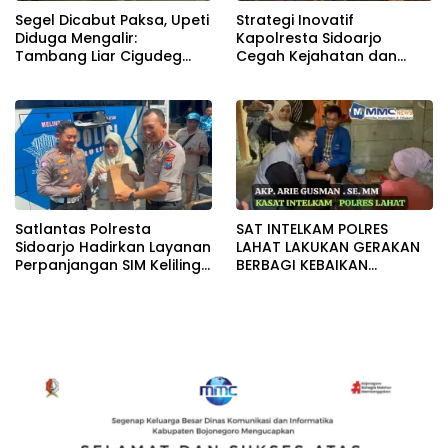
Segel Dicabut Paksa, Upeti
Strategi Inovatif
Diduga Mengalir:
Kapolresta Sidoarjo
Tambang Liar Cigudeg
Cegah Kejahatan dan
Menantang Negara
Keamanan Wilayah Raih
Radar Surabaya Award
Satlantas Polresta
SAT INTELKAM POLRES
Sidoarjo Hadirkan Layanan
LAHAT LAKUKAN GERAKAN
Perpanjangan SIM Keliling
BERBAGI KEBAIKAN
24 Jam Selama 17 Hari
(GEBRAKAN) BERIKAN
Non Stop
BANTUAN KURSI RODA
KEPADA MASYARAKAT