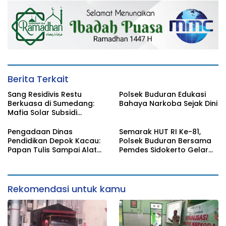
KEPADA MASYARAKAT
Berita Terkait
Sang Residivis Restu
Polsek Buduran Edukasi
Berkuasa di Sumedang:
Bahaya Narkoba Sejak Dini
Mafia Solar Subsidi
Beroperasi Terang-
Terangan, Seolah Hukum
Pengadaan Dinas
Semarak HUT RI Ke-81,
Bungkam
Pendidikan Depok Kacau:
Polsek Buduran Bersama
Papan Tulis Sampai Alat
Pemdes Sidokerto Gelar
Tulis Sekolah Melanggar
Lomba Layang-Layang
Aturan, Harga
Disembunyikan!
Rekomendasi untuk kamu