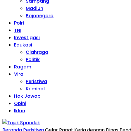
Sampang
Madiun
Bojonegoro
Polri
TNI
Investigasi
Edukasi
Olahraga
Politik
Ragam
Viral
Peristiwa
Kriminal
Hak Jawab
Opini
Iklan
Beranda
Peristiwa
Gelar Rapat Kerja dengan Dinas Pend