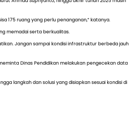
urut Ahmad Supriyanto, hingga akhir tahun 2025 masih
rsisa 175 ruang yang perlu penanganan,” katanya.
ng memadai serta berkualitas.
tikan. Jangan sampai kondisi infrastruktur berbeda jauh
i C meminta Dinas Pendidikan melakukan pengecekan data
ngga langkah dan solusi yang disiapkan sesuai kondisi di