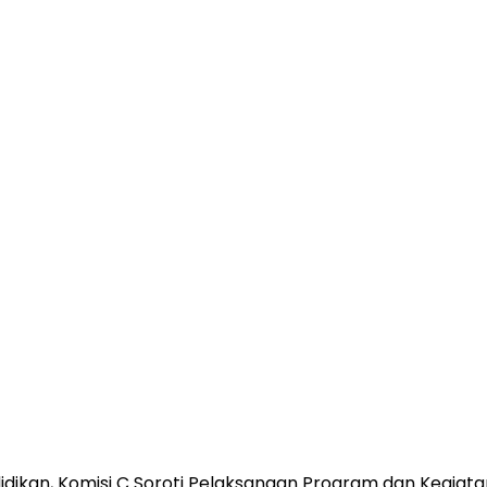
idikan, Komisi C Soroti Pelaksanaan Program dan Kegiata