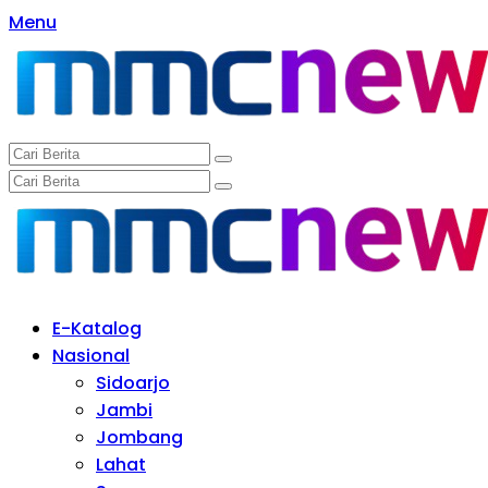
Langsung
Menu
ke
konten
E-Katalog
Nasional
Sidoarjo
Jambi
Jombang
Lahat