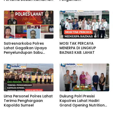
Jamilah
Pemasyarakatan (TPP)
Bersama Tim TPP KanWil
DirJenPas Sumsel Dan
Bapas Kelas II Lahat
Satresnarkoba Polres
MOSI TAK PERCAYA
Lahat Gagalkan Upaya
MENERPA DI LINGKUP
Penyelundupan Sabu
BAZNAS KAB. LAHAT
KeTahanan,Dua Pelaku
Diamankan
Lima Personel Polres Lahat
Dukung Polri Presisi
Terima Penghargaan
Kapolres Lahat Hadiri
Kapolda Sumsel
Grand Opening Nutrition
Center PowerFit