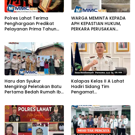
Polres Lahat Terima
WARGA MEMINTA KEPADA
Penghargaan Predikat
APH KEPASTIAN HUKUM,
Pelayanan Prima Tahun
PERKARA PERUSAKAN
2026
BANGUNAN RUMAH
Haru dan Syukur
Kalapas Kelas II A Lahat
Mengiringi Peletakan Batu
Hadiri Sidang Tim
Pertama Bedah Rumah Ibu
Pengamat
Jamilah
Pemasyarakatan (TPP)
Bersama Tim TPP KanWil
DirJenPas Sumsel Dan
Bapas Kelas II Lahat