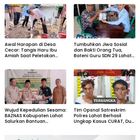
Awal Harapan di Desa
Tumbuhkan Jiwa Sosial
Cecar: Tangis Haru Ibu
dan Bakti Orang Tua,
Amiah Saat Peletakan
Bateni Guru SDN 29 Lahat
Batu Pertama Bedah
Salurkan Infaq ke Baznas
Rumah BAZNAS Lahat
Wujud Kepedulian Sesama:
Tim Opsnal Satreskrim
BAZNAS Kabupaten Lahat
Polres Lahat Berhasil
Salurkan Bantuan
Ungkap Kasus CURAT, Dua
Transportasi Berobat
Orang TSK Diamankan