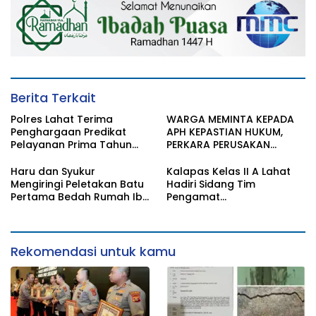
Berita Terkait
Polres Lahat Terima
WARGA MEMINTA KEPADA
Penghargaan Predikat
APH KEPASTIAN HUKUM,
Pelayanan Prima Tahun
PERKARA PERUSAKAN
2026
BANGUNAN RUMAH
Haru dan Syukur
Kalapas Kelas II A Lahat
Mengiringi Peletakan Batu
Hadiri Sidang Tim
Pertama Bedah Rumah Ibu
Pengamat
Jamilah
Pemasyarakatan (TPP)
Bersama Tim TPP KanWil
DirJenPas Sumsel Dan
Bapas Kelas II Lahat
Rekomendasi untuk kamu