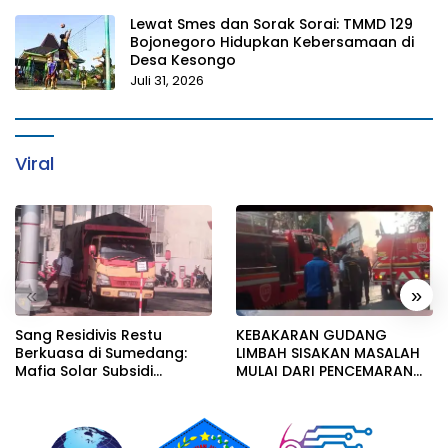
Lewat Smes dan Sorak Sorai: TMMD 129
Bojonegoro Hidupkan Kebersamaan di
Desa Kesongo
Juli 31, 2026
Viral
«
»
Sang Residivis Restu
KEBAKARAN GUDANG
Berkuasa di Sumedang:
LIMBAH SISAKAN MASALAH
Mafia Solar Subsidi
MULAI DARI PENCEMARAN
Beroperasi Terang-
SAMPAI DUGAAN GUDANG
Terangan, Seolah Hukum
TERSEBUT TAK KANTONGI
Bungkam
IZIN LINGKUNGAN