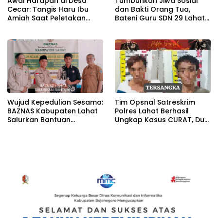
Awal Harapan di Desa
Tumbuhkan Jiwa Sosial
Cecar: Tangis Haru Ibu
dan Bakti Orang Tua,
Amiah Saat Peletakan
Bateni Guru SDN 29 Lahat
Batu Pertama Bedah
Salurkan Infaq ke Baznas
Rumah BAZNAS Lahat
Wujud Kepedulian Sesama:
Tim Opsnal Satreskrim
BAZNAS Kabupaten Lahat
Polres Lahat Berhasil
Salurkan Bantuan
Ungkap Kasus CURAT, Dua
Transportasi Berobat
Orang TSK Diamankan