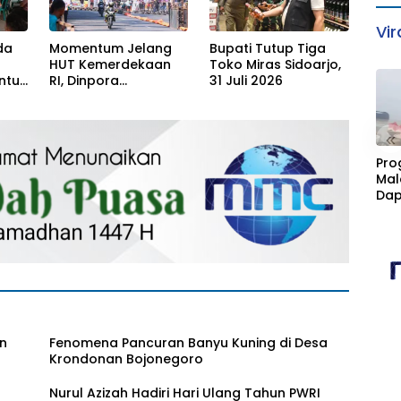
Vir
da
Momentum Jelang
Bupati Tutup Tiga
HUT Kemerdekaan
Toko Miras Sidoarjo,
ntuk
RI, Dinpora
31 Juli 2026
Bojonegoro gelar
Road Race
«
Pro
Mal
Dap
Cim
Kan
Fasi
Sta
an
Fenomena Pancuran Banyu Kuning di Desa
Krondonan Bojonegoro
Nurul Azizah Hadiri Hari Ulang Tahun PWRI