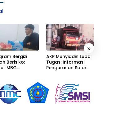
al
»
gram Bergizi
AKP Muhyiddin Lupa
Sang Residivis R
ah Berisiko:
Tugas: Informasi
Berkuasa di
ur MBG
Pengurasan Solar
Sumedang: Mafi
alaka Menyatu
Diterima, Tapi Malah
Solar Subsidi
tor Desa,
Menunggu Orang
Beroperasi Tera
litas Jauh dari
Lain Carikan Bukti!
Terangan, Seola
ndar
Hukum Bungka