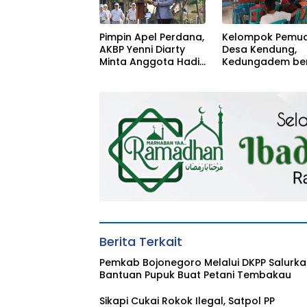
Pimpin Apel Perdana,
Kelompok Pemu
AKBP Yenni Diarty
Desa Kendung,
Minta Anggota Hadir
Kedungadem be
untuk Masyarakat
Petani Milenial
Berita Terkait
Pemkab Bojonegoro Melalui DKPP Salurk
Bantuan Pupuk Buat Petani Tembakau
Sikapi Cukai Rokok Ilegal, Satpol PP