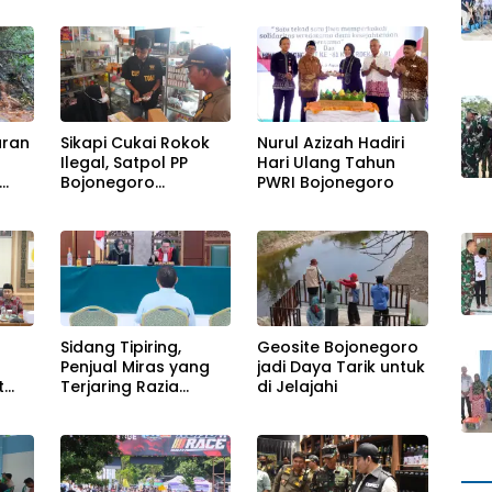
uran
Sikapi Cukai Rokok
Nurul Azizah Hadiri
Ilegal, Satpol PP
Hari Ulang Tahun
Bojonegoro
PWRI Bojonegoro
Menggelar Operasi
Gabungan
Sidang Tipiring,
Geosite Bojonegoro
Penjual Miras yang
jadi Daya Tarik untuk
t
Terjaring Razia
di Jelajahi
Divonis Bersalah