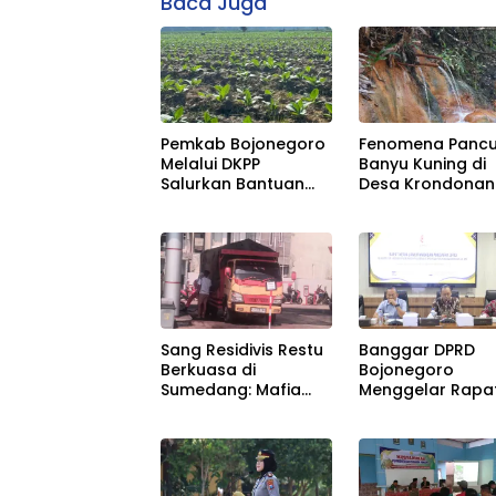
Baca Juga
Pemkab Bojonegoro
Fenomena Panc
Melalui DKPP
Banyu Kuning di
Salurkan Bantuan
Desa Krondonan
Pupuk Buat Petani
Bojonegoro
Tembakau
Banggar DPRD
Sang Residivis Restu
Bojonegoro
Berkuasa di
Menggelar Rapa
Sumedang: Mafia
bersama TAPD
Solar Subsidi
Beroperasi Terang-
Terangan, Seolah
Hukum Bungkam