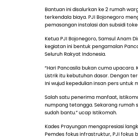
Bantuan ini disalurkan ke 2 rumah warga
terkendala biaya. PJI Bojonegoro me
pemasangan instalasi dan subsidi tok
Ketua PJI Bojonegoro, Samsul Anam D
kegiatan ini bentuk pengamalan Pancasi
Seluruh Rakyat Indonesia.
“Hari Pancasila bukan cuma upacara. K
Listrik itu kebutuhan dasar. Dengan ter
Ini wujud kepedulian insan pers untuk m
Salah satu penerima manfaat, Istikoma
numpang tetangga. Sekarang rumah su
sudah bantu.” ucap Istikomah.
Kades Prayungan mengapresiasi langkah 
Pemdes fokus infrastruktur, PJI fokus