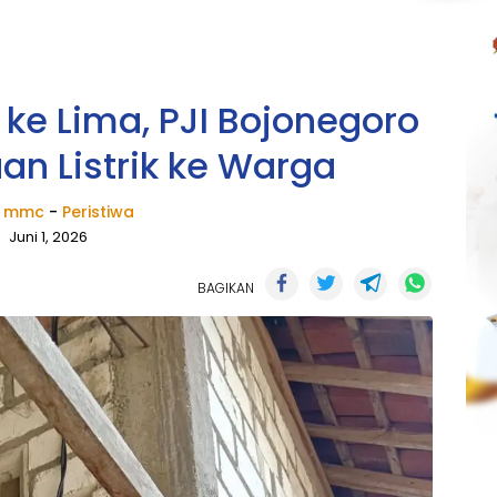
 ke Lima, PJI Bojonegoro
an Listrik ke Warga
k mmc
-
Peristiwa
Juni 1, 2026
BAGIKAN