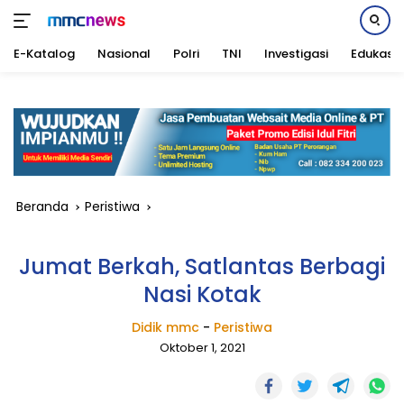
E-Katalog
Nasional
Polri
TNI
Investigasi
Edukasi
Langsung
ke
konten
Beranda
Peristiwa
Jumat Berkah, Satlantas Berbagi
Nasi Kotak
Didik mmc
-
Peristiwa
Oktober 1, 2021