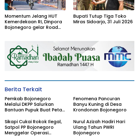
Momentum Jelang HUT
Bupati Tutup Tiga Toko
Kemerdekaan RI, Dinpora
Miras Sidoarjo, 31 Juli 2026
Bojonegoro gelar Road
Race
Berita Terkait
Pemkab Bojonegoro
Fenomena Pancuran
Melalui DKPP Salurkan
Banyu Kuning di Desa
Bantuan Pupuk Buat Petani
Krondonan Bojonegoro
Tembakau
Sikapi Cukai Rokok Ilegal,
Nurul Azizah Hadiri Hari
Satpol PP Bojonegoro
Ulang Tahun PWRI
Menggelar Operasi
Bojonegoro
Gabungan