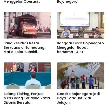
Menggelar Operasi
Bojonegoro
Gabungan
Banggar DPRD Bojonegoro
Sang Residivis Restu
Menggelar Rapat
Berkuasa di Sumedang:
bersama TAPD
Mafia Solar Subsidi
Beroperasi Terang-
Terangan, Seolah Hukum
Bungkam
Sidang Tipiring, Penjual
Geosite Bojonegoro jadi
Miras yang Terjaring Razia
Daya Tarik untuk di
Divonis Bersalah
Jelajahi