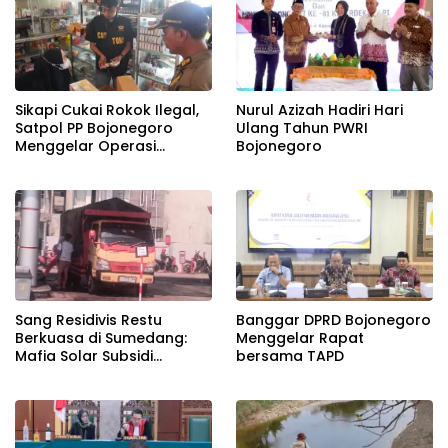
Sikapi Cukai Rokok Ilegal,
Nurul Azizah Hadiri Hari
Satpol PP Bojonegoro
Ulang Tahun PWRI
Menggelar Operasi
Bojonegoro
Gabungan
Banggar DPRD Bojonegoro
Sang Residivis Restu
Menggelar Rapat
Berkuasa di Sumedang:
bersama TAPD
Mafia Solar Subsidi
Beroperasi Terang-
Terangan, Seolah Hukum
Bungkam