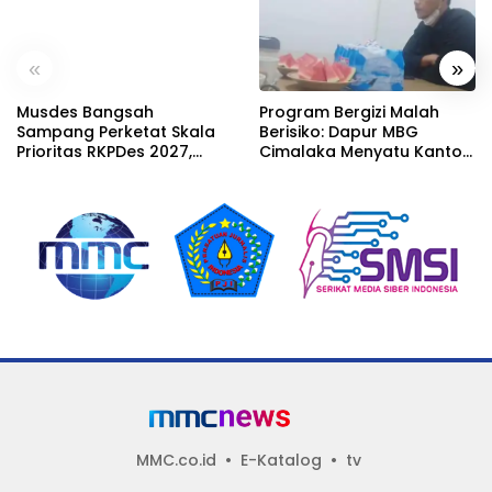
«
»
Musdes Bangsah
Program Bergizi Malah
Sampang Perketat Skala
Berisiko: Dapur MBG
Prioritas RKPDes 2027,
Cimalaka Menyatu Kantor
Sekcam Mengingatkan
Desa, Fasilitas Jauh dari
Desa tidak boleh terjebak
Standar
pada pemerataan yang
seragam
MMC.co.id
E-Katalog
tv