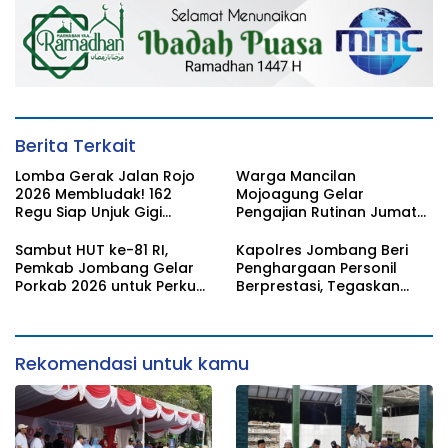
Berita Terkait
Lomba Gerak Jalan Rojo
Warga Mancilan
2026 Membludak! 162
Mojoagung Gelar
Regu Siap Unjuk Gigi
Pengajian Rutinan Jumat
Padati Rute Ngoro-
Legi Sekaligus Sambut HUT
Jombang
17 Agustus Ke- 81 RI
Sambut HUT ke-81 RI,
Kapolres Jombang Beri
Pemkab Jombang Gelar
Penghargaan Personil
Porkab 2026 untuk Perkuat
Berprestasi, Tegaskan
Solidaritas Antar-ASN
Komitmen Zero Miras
Jelang Muktamar NU ke-
35
Rekomendasi untuk kamu