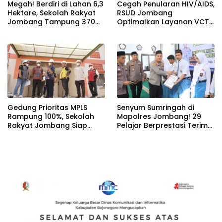
Megah! Berdiri di Lahan 6,3
Cegah Penularan HIV/AIDS,
Hektare, Sekolah Rakyat
RSUD Jombang
Jombang Tampung 370
Optimalkan Layanan VCT
Siswa dari Keluarga
dan Edukasi Kesehatan
Prasejahtera
Remaja
Gedung Prioritas MPLS
Senyum Sumringah di
Rampung 100%, Sekolah
Mapolres Jombang! 29
Rakyat Jombang Siap
Pelajar Berprestasi Terima
Sambut Siswa Baru 30 Juli
Beasiswa Langsung dari
2026
Kapolres