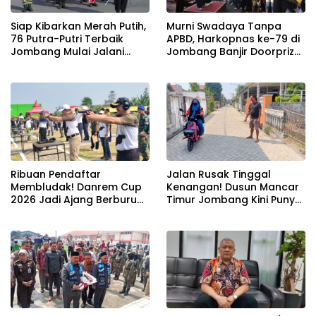
Siap Kibarkan Merah Putih,
Murni Swadaya Tanpa
76 Putra-Putri Terbaik
APBD, Harkopnas ke-79 di
Jombang Mulai Jalani
Jombang Banjir Doorprize
Pemusatan Latihan di
Umroh dan Dimeriahkan
Pendopo Kabupaten
Ribuan Warga
Ribuan Pendaftar
Jalan Rusak Tinggal
Membludak! Danrem Cup
Kenangan! Dusun Mancar
2026 Jadi Ajang Berburu
Timur Jombang Kini Punya
Bibit Baru Penembak
Akses Paving Mulus Berkat
Berbakat di Jombang
Program Mantra 2026