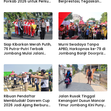
Porkab 2026 untuk Perkuat
Berprestasi, Tegaskan
Solidaritas Antar-ASN
Komitmen Zero Miras
Jelang Muktamar NU ke-
35
Siap Kibarkan Merah Putih,
Murni Swadaya Tanpa
76 Putra-Putri Terbaik
APBD, Harkopnas ke-79 di
Jombang Mulai Jalani
Jombang Banjir Doorprize
Pemusatan Latihan di
Umroh dan Dimeriahkan
Pendopo Kabupaten
Ribuan Warga
Ribuan Pendaftar
Jalan Rusak Tinggal
Membludak! Danrem Cup
Kenangan! Dusun Mancar
2026 Jadi Ajang Berburu
Timur Jombang Kini Punya
Bibit Baru Penembak
Akses Paving Mulus Berkat