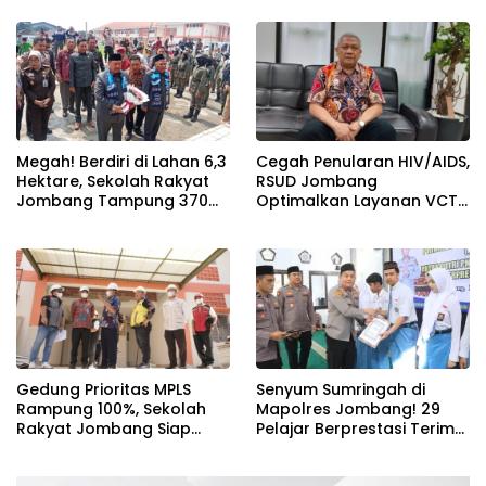
Berbakat di Jombang
Program Mantra 2026
Megah! Berdiri di Lahan 6,3
Cegah Penularan HIV/AIDS,
Hektare, Sekolah Rakyat
RSUD Jombang
Jombang Tampung 370
Optimalkan Layanan VCT
Siswa dari Keluarga
dan Edukasi Kesehatan
Prasejahtera
Remaja
Gedung Prioritas MPLS
Senyum Sumringah di
Rampung 100%, Sekolah
Mapolres Jombang! 29
Rakyat Jombang Siap
Pelajar Berprestasi Terima
Sambut Siswa Baru 30 Juli
Beasiswa Langsung dari
2026
Kapolres