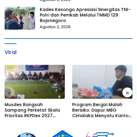
Kades Kesongo Apresiasi Sinergitas TNI-
Polri dan Pemkab Melalui TMMD 129
Bojonegoro
Agustus 2, 2026
Viral
«
»
Musdes Bangsah
Program Bergizi Malah
Sampang Perketat Skala
Berisiko: Dapur MBG
Prioritas RKPDes 2027,
Cimalaka Menyatu Kantor
Sekcam Mengingatkan
Desa, Fasilitas Jauh dari
Desa tidak boleh terjebak
Standar
pada pemerataan yang