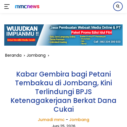
Langsung
ke
konten
Beranda
Jombang
Kabar Gembira bagi Petani
Tembakau di Jombang, Kini
Terlindungi BPJS
Ketenagakerjaan Berkat Dana
Cukai
Jumadi mmc
-
Jombang
Juni 25, 2026