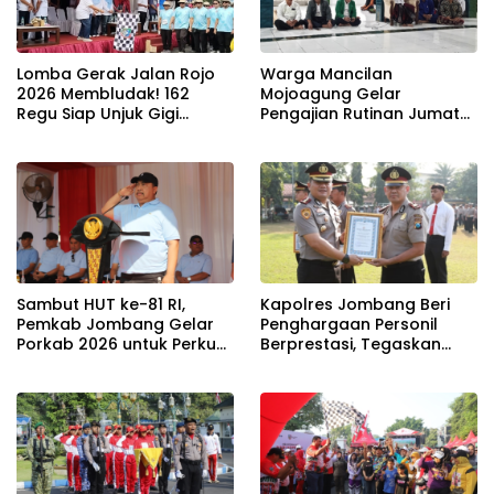
Lomba Gerak Jalan Rojo
Warga Mancilan
2026 Membludak! 162
Mojoagung Gelar
Regu Siap Unjuk Gigi
Pengajian Rutinan Jumat
Padati Rute Ngoro-
Legi Sekaligus Sambut HUT
Jombang
17 Agustus Ke- 81 RI
Sambut HUT ke-81 RI,
Kapolres Jombang Beri
Pemkab Jombang Gelar
Penghargaan Personil
Porkab 2026 untuk Perkuat
Berprestasi, Tegaskan
Solidaritas Antar-ASN
Komitmen Zero Miras
Jelang Muktamar NU ke-
35