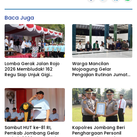
Baca Juga
Lomba Gerak Jalan Rojo
Warga Mancilan
2026 Membludak! 162
Mojoagung Gelar
Regu Siap Unjuk Gigi
Pengajian Rutinan Jumat
Padati Rute Ngoro-
Legi Sekaligus Sambut HUT
Jombang
17 Agustus Ke- 81 RI
Sambut HUT ke-81 RI,
Kapolres Jombang Beri
Pemkab Jombang Gelar
Penghargaan Personil