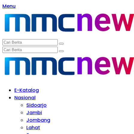
Langsung
Menu
ke
konten
E-Katalog
Nasional
Sidoarjo
Jambi
Jombang
Lahat