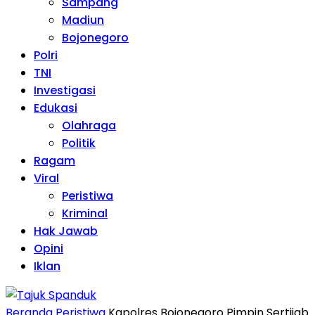
Sampang
Madiun
Bojonegoro
Polri
TNI
Investigasi
Edukasi
Olahraga
Politik
Ragam
Viral
Peristiwa
Kriminal
Hak Jawab
Opini
Iklan
Beranda
Peristiwa
Kapolres Bojonegoro Pimpin Sertijab