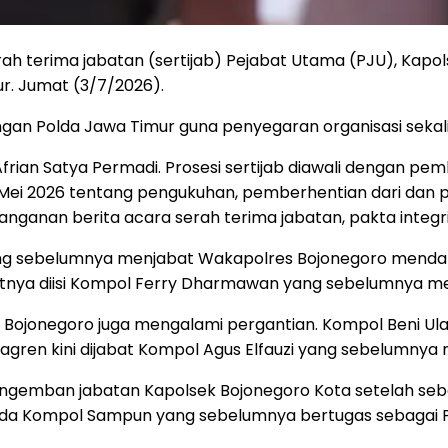
h terima jabatan (sertijab) Pejabat Utama (PJU), Kapol
r. Jumat (3/7/2026).
ungan Polda Jawa Timur guna penyegaran organisasi sekal
frian Satya Permadi. Prosesi sertijab diawali dengan 
 Mei 2026 tentang pengukuhan, pemberhentian dari dan 
nganan berita acara serah terima jabatan, pakta integr
 sebelumnya menjabat Wakapolres Bojonegoro mendapat j
njutnya diisi Kompol Ferry Dharmawan yang sebelumnya 
s Bojonegoro juga mengalami pergantian. Kompol Beni U
gren kini dijabat Kompol Agus Elfauzi yang sebelumnya
engemban jabatan Kapolsek Bojonegoro Kota setelah se
ada Kompol Sampun yang sebelumnya bertugas sebagai 