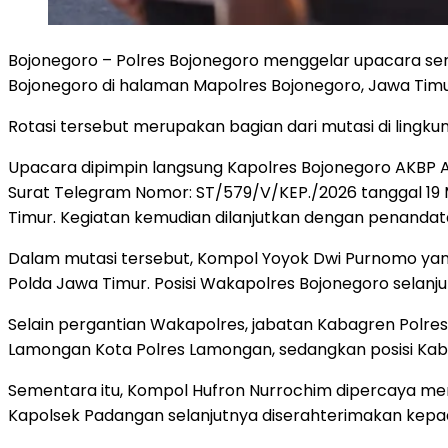
Bojonegoro – Polres Bojonegoro menggelar upacara sera
Bojonegoro di halaman Mapolres Bojonegoro, Jawa Timu
Rotasi tersebut merupakan bagian dari mutasi di lingk
Upacara dipimpin langsung Kapolres Bojonegoro AKBP A
Surat Telegram Nomor: ST/579/V/KEP./2026 tanggal 19
Timur. Kegiatan kemudian dilanjutkan dengan penandata
Dalam mutasi tersebut, Kompol Yoyok Dwi Purnomo yang
Polda Jawa Timur. Posisi Wakapolres Bojonegoro sela
Selain pergantian Wakapolres, jabatan Kabagren Polre
Lamongan Kota Polres Lamongan, sedangkan posisi Kaba
Sementara itu, Kompol Hufron Nurrochim dipercaya m
Kapolsek Padangan selanjutnya diserahterimakan kep