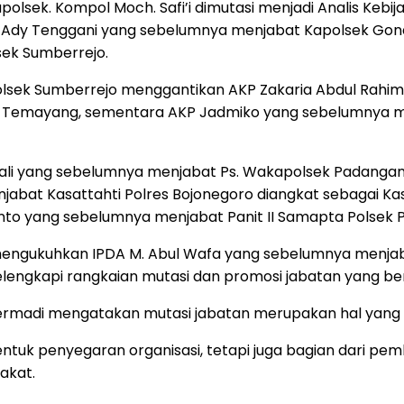
olsek. Kompol Moch. Safi’i dimutasi menjadi Analis Kebi
Ady Tenggani yang sebelumnya menjabat Kapolsek Gonda
ek Sumberrejo.
olsek Sumberrejo menggantikan AKP Zakaria Abdul Rahi
k Temayang, sementara AKP Jadmiko yang sebelumnya m
li yang sebelumnya menjabat Ps. Wakapolsek Padangan d
bat Kasattahti Polres Bojonegoro diangkat sebagai Ka
nto yang sebelumnya menjabat Panit II Samapta Polsek 
engukuhkan IPDA M. Abul Wafa yang sebelumnya menjaba
lengkapi rangkaian mutasi dan promosi jabatan yang be
ermadi mengatakan mutasi jabatan merupakan hal yang wa
ntuk penyegaran organisasi, tetapi juga bagian dari pe
akat.