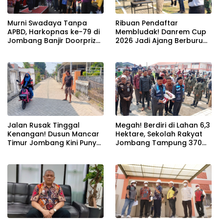
Murni Swadaya Tanpa
Ribuan Pendaftar
APBD, Harkopnas ke-79 di
Membludak! Danrem Cup
Jombang Banjir Doorprize
2026 Jadi Ajang Berburu
Umroh dan Dimeriahkan
Bibit Baru Penembak
Ribuan Warga
Berbakat di Jombang
Jalan Rusak Tinggal
Megah! Berdiri di Lahan 6,3
Kenangan! Dusun Mancar
Hektare, Sekolah Rakyat
Timur Jombang Kini Punya
Jombang Tampung 370
Akses Paving Mulus Berkat
Siswa dari Keluarga
Program Mantra 2026
Prasejahtera