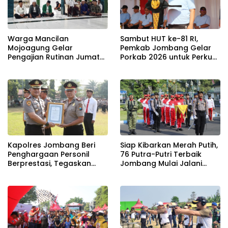
Warga Mancilan
Sambut HUT ke-81 RI,
Mojoagung Gelar
Pemkab Jombang Gelar
Pengajian Rutinan Jumat
Porkab 2026 untuk Perkuat
Legi Sekaligus Sambut HUT
Solidaritas Antar-ASN
17 Agustus Ke- 81 RI
Kapolres Jombang Beri
Siap Kibarkan Merah Putih,
Penghargaan Personil
76 Putra-Putri Terbaik
Berprestasi, Tegaskan
Jombang Mulai Jalani
Komitmen Zero Miras
Pemusatan Latihan di
Jelang Muktamar NU ke-
Pendopo Kabupaten
35