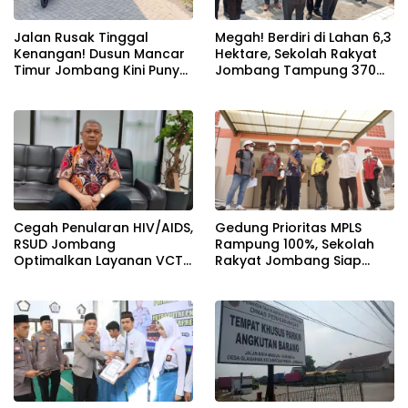
Jalan Rusak Tinggal
Megah! Berdiri di Lahan 6,3
Kenangan! Dusun Mancar
Hektare, Sekolah Rakyat
Timur Jombang Kini Punya
Jombang Tampung 370
Akses Paving Mulus Berkat
Siswa dari Keluarga
Program Mantra 2026
Prasejahtera
Cegah Penularan HIV/AIDS,
Gedung Prioritas MPLS
RSUD Jombang
Rampung 100%, Sekolah
Optimalkan Layanan VCT
Rakyat Jombang Siap
dan Edukasi Kesehatan
Sambut Siswa Baru 30 Juli
Remaja
2026