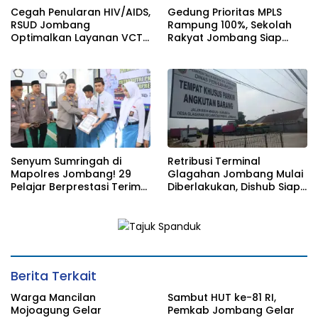
Cegah Penularan HIV/AIDS,
Gedung Prioritas MPLS
RSUD Jombang
Rampung 100%, Sekolah
Optimalkan Layanan VCT
Rakyat Jombang Siap
dan Edukasi Kesehatan
Sambut Siswa Baru 30 Juli
Remaja
2026
Senyum Sumringah di
Retribusi Terminal
Mapolres Jombang! 29
Glagahan Jombang Mulai
Pelajar Berprestasi Terima
Diberlakukan, Dishub Siap
Beasiswa Langsung dari
Evaluasi Target PAD 2026
Kapolres
Berita Terkait
Warga Mancilan
Sambut HUT ke-81 RI,
Mojoagung Gelar
Pemkab Jombang Gelar