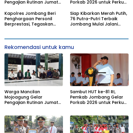
Pengajian Rutinan Jumat
Porkab 2026 untuk Perkuat
Legi Sekaligus Sambut HUT
Solidaritas Antar-ASN
17 Agustus Ke- 81 RI
Kapolres Jombang Beri
Siap Kibarkan Merah Putih,
Penghargaan Personil
76 Putra-Putri Terbaik
Berprestasi, Tegaskan
Jombang Mulai Jalani
Komitmen Zero Miras
Pemusatan Latihan di
Jelang Muktamar NU ke-
Pendopo Kabupaten
35
Rekomendasi untuk kamu
Warga Mancilan
Sambut HUT ke-81 RI,
Mojoagung Gelar
Pemkab Jombang Gelar
Pengajian Rutinan Jumat
Porkab 2026 untuk Perkuat
Legi Sekaligus Sambut HUT
Solidaritas Antar-ASN
17 Agustus Ke- 81 RI