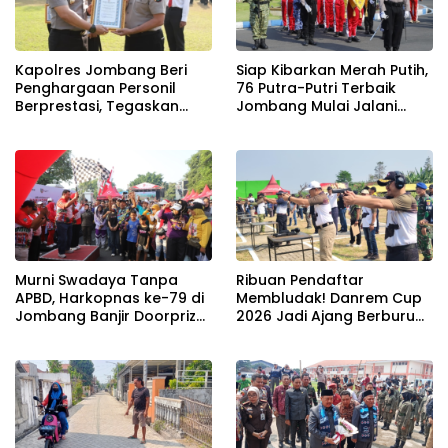
Kapolres Jombang Beri
Siap Kibarkan Merah Putih,
Penghargaan Personil
76 Putra-Putri Terbaik
Berprestasi, Tegaskan
Jombang Mulai Jalani
Komitmen Zero Miras
Pemusatan Latihan di
Jelang Muktamar NU ke-
Pendopo Kabupaten
35
Murni Swadaya Tanpa
Ribuan Pendaftar
APBD, Harkopnas ke-79 di
Membludak! Danrem Cup
Jombang Banjir Doorprize
2026 Jadi Ajang Berburu
Umroh dan Dimeriahkan
Bibit Baru Penembak
Ribuan Warga
Berbakat di Jombang