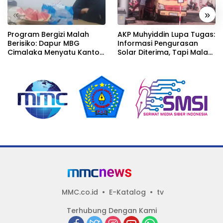
«
»
Program Bergizi Malah
AKP Muhyiddin Lupa Tugas:
Berisiko: Dapur MBG
Informasi Pengurasan
Cimalaka Menyatu Kantor
Solar Diterima, Tapi Malah
Desa, Fasilitas Jauh dari
Menunggu Orang Lain
Standar
Carikan Bukti!
MMC.co.id
E-Katalog
tv
Terhubung Dengan Kami