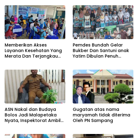
Memberikan Akses
Pemdes Bundah Gelar
Layanan Kesehatan Yang
Bukber Dan Santuni anak
Merata Dan Terjangkau
Yatim Dibulan Penuh
Bagi Warganya, Pemdes
Berkah
Bundah Gelar Cek
Kesehatan Gratis
ASN Nakal dan Budaya
Gugatan atas nama
Bolos Jadi Malapetaka
maryamah tidak diterima
Nyata, Inspektorat Ambil
Oleh PN Sampang
Tindakan Ekstrem