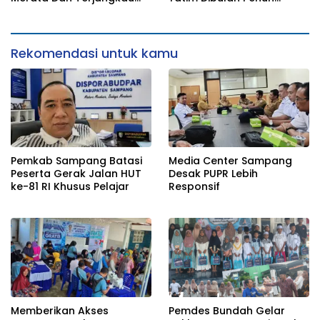
Bagi Warganya, Pemdes
Berkah
Bundah Gelar Cek
Kesehatan Gratis
Rekomendasi untuk kamu
Pemkab Sampang Batasi
Media Center Sampang
Peserta Gerak Jalan HUT
Desak PUPR Lebih
ke-81 RI Khusus Pelajar
Responsif
Memberikan Akses
Pemdes Bundah Gelar