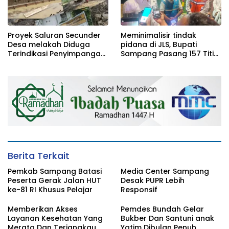
Proyek Saluran Secunder
Meminimalisir tindak
Desa melakah Diduga
pidana di JLS, Bupati
Terindikasi Penyimpangan
Sampang Pasang 157 Titik
Perlu Diaudit
PJU
Berita Terkait
Pemkab Sampang Batasi
Media Center Sampang
Peserta Gerak Jalan HUT
Desak PUPR Lebih
ke-81 RI Khusus Pelajar
Responsif
Memberikan Akses
Pemdes Bundah Gelar
Layanan Kesehatan Yang
Bukber Dan Santuni anak
Merata Dan Terjangkau
Yatim Dibulan Penuh