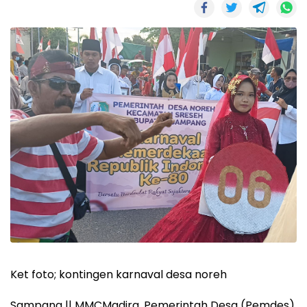
Ket foto; kontingen karnaval desa noreh
Sampang || MMCMadira, Pemerintah Desa (Pemdes)