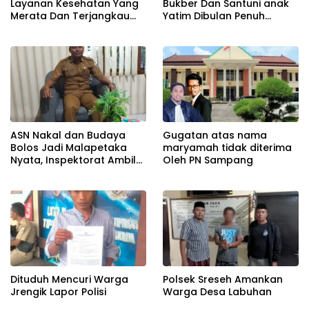
Layanan Kesehatan Yang
Bukber Dan Santuni anak
Merata Dan Terjangkau
Yatim Dibulan Penuh
Bagi Warganya, Pemdes
Berkah
Bundah Gelar Cek
Kesehatan Gratis
ASN Nakal dan Budaya
Gugatan atas nama
Bolos Jadi Malapetaka
maryamah tidak diterima
Nyata, Inspektorat Ambil
Oleh PN Sampang
Tindakan Ekstrem
Dituduh Mencuri Warga
Polsek Sreseh Amankan
Jrengik Lapor Polisi
Warga Desa Labuhan