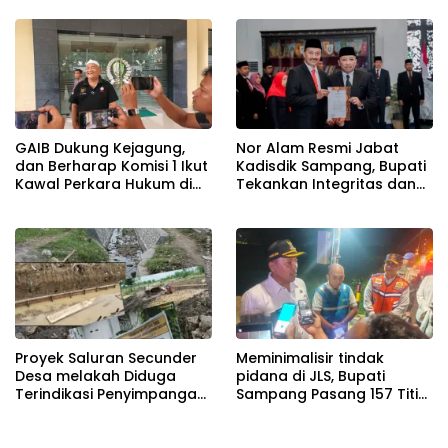
GAIB Dukung Kejagung,
Nor Alam Resmi Jabat
dan Berharap Komisi 1 Ikut
Kadisdik Sampang, Bupati
Kawal Perkara Hukum di
Tekankan Integritas dan
Kejari dan Polres Sampang
Pembenahan Total
Yang Mandeg
Proyek Saluran Secunder
Meminimalisir tindak
Desa melakah Diduga
pidana di JLS, Bupati
Terindikasi Penyimpangan
Sampang Pasang 157 Titik
Perlu Diaudit
PJU