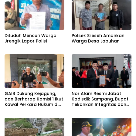
Dituduh Mencuri Warga
Polsek Sreseh Amankan
Jrengik Lapor Polisi
Warga Desa Labuhan
GAIB Dukung Kejagung,
Nor Alam Resmi Jabat
dan Berharap Komisi 1 Ikut
Kadisdik Sampang, Bupati
Kawal Perkara Hukum di
Tekankan Integritas dan
Kejari dan Polres Sampang
Pembenahan Total
Yang Mandeg