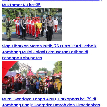
Muktamar NU ke-35
Siap Kibarkan Merah Putih, 76 Putra-Putri Terbaik
Jombang Mulai Jalani Pemusatan Latihan di
Pendopo Kabupaten
Murni Swadaya Tanpa APBD, Harkopnas ke-79 di
Jombang Banjir Doorprize Umroh dan Dimeriahkan