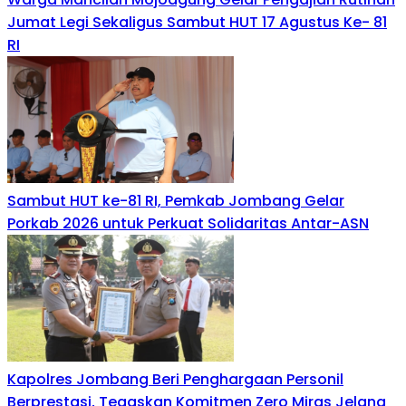
Jumat Legi Sekaligus Sambut HUT 17 Agustus Ke- 81
RI
Sambut HUT ke-81 RI, Pemkab Jombang Gelar
Porkab 2026 untuk Perkuat Solidaritas Antar-ASN
Kapolres Jombang Beri Penghargaan Personil
Berprestasi, Tegaskan Komitmen Zero Miras Jelang