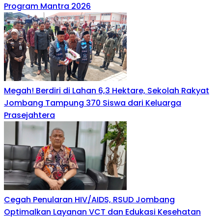
Program Mantra 2026
Megah! Berdiri di Lahan 6,3 Hektare, Sekolah Rakyat
Jombang Tampung 370 Siswa dari Keluarga
Prasejahtera
Cegah Penularan HIV/AIDS, RSUD Jombang
Optimalkan Layanan VCT dan Edukasi Kesehatan