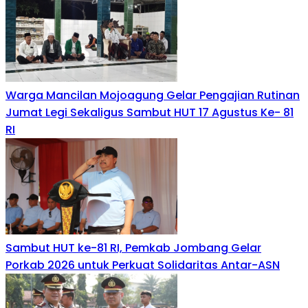
Warga Mancilan Mojoagung Gelar Pengajian Rutinan
Jumat Legi Sekaligus Sambut HUT 17 Agustus Ke- 81
RI
Sambut HUT ke-81 RI, Pemkab Jombang Gelar
Porkab 2026 untuk Perkuat Solidaritas Antar-ASN