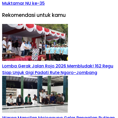
Muktamar NU ke-35
Rekomendasi untuk kamu
Lomba Gerak Jalan Rojo 2026 Membludak! 162 Regu
Siap Unjuk Gigi Padati Rute Ngoro-Jombang
Warga Mancilan Mojoagung Gelar Pengajian Rutinan