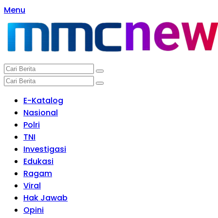
Langsung
Menu
ke
konten
E-Katalog
Nasional
Polri
TNI
Investigasi
Edukasi
Ragam
Viral
Hak Jawab
Opini