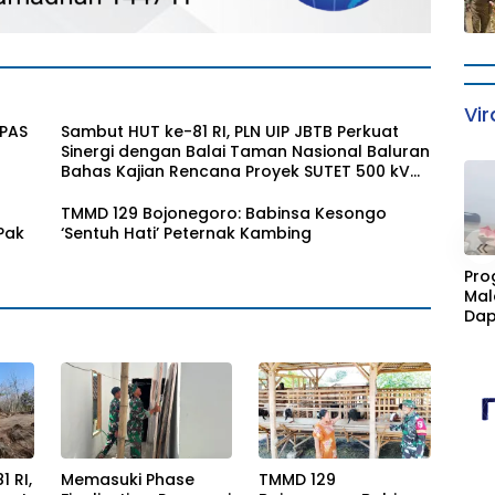
Vir
PPAS
Sambut HUT ke-81 RI, PLN UIP JBTB Perkuat
Sinergi dengan Balai Taman Nasional Baluran
Bahas Kajian Rencana Proyek SUTET 500 kV
Paiton–Watudodol/Kalipuro
TMMD 129 Bojonegoro: Babinsa Kesongo
Pak
‘Sentuh Hati’ Peternak Kambing
«
Pro
Mal
Dap
Cim
Kan
Fasi
Sta
 RI,
Memasuki Phase
TMMD 129