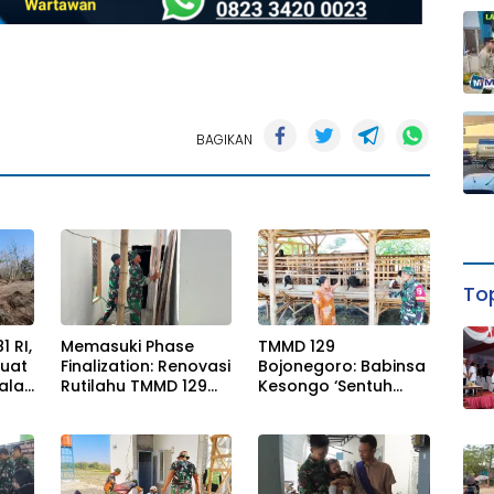
BAGIKAN
Top
 RI,
Memasuki Phase
TMMD 129
kuat
Finalization: Renovasi
Bojonegoro: Babinsa
alai
Rutilahu TMMD 129
Kesongo ‘Sentuh
Bojonegoro di
Hati’ Peternak
ajian
Rumah Pak Koko
Kambing
Dikebut
iton–
puro