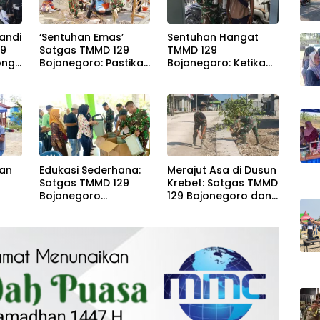
andi
‘Sentuhan Emas’
Sentuhan Hangat
29
Satgas TMMD 129
TMMD 129
ong
Bojonegoro: Pastikan
Bojonegoro: Ketika
induk
Lantai Musholla Rest
Seragam Loreng
Area Kesongo Rapi
Menjaga Senyum
dan Presisi
Sang Balita di
Kesongo
nan
Edukasi Sederhana:
Merajut Asa di Dusun
Satgas TMMD 129
Krebet: Satgas TMMD
Bojonegoro
129 Bojonegoro dan
ok
Membangun
Warga Kompak
Kesadaran dan
Perkuat Drainase
Karakter Peduli
Lingkungan di
Kesongo