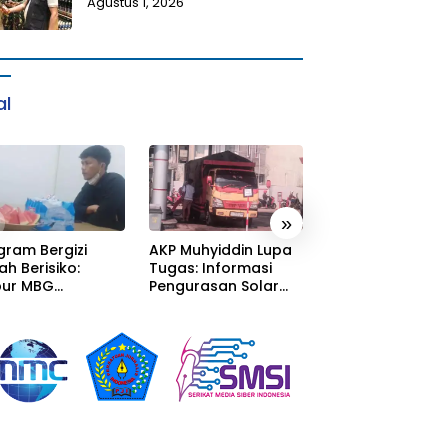
Agustus 1, 2026
al
»
gram Bergizi
AKP Muhyiddin Lupa
Sang Residivis R
ah Berisiko:
Tugas: Informasi
Berkuasa di
ur MBG
Pengurasan Solar
Sumedang: Mafi
alaka Menyatu
Diterima, Tapi Malah
Solar Subsidi
tor Desa,
Menunggu Orang
Beroperasi Tera
litas Jauh dari
Lain Carikan Bukti!
Terangan, Seola
ndar
Hukum Bungka