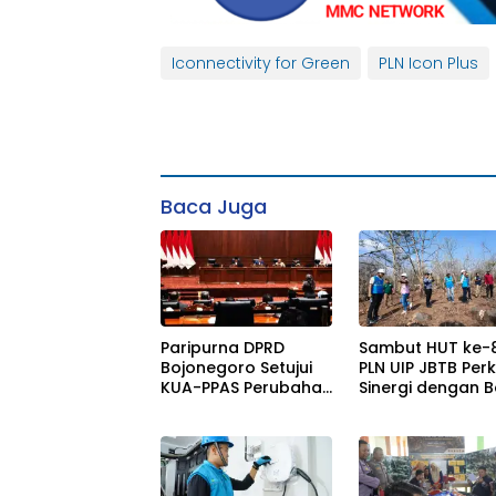
Iconnectivity for Green
PLN Icon Plus
Baca Juga
Paripurna DPRD
Sambut HUT ke-81
Bojonegoro Setujui
PLN UIP JBTB Per
KUA-PPAS Perubahan
Sinergi dengan B
Tahun 2026
Taman Nasional
Baluran Bahas K
Rencana Proyek
SUTET 500 kV Pa
Watudodol/Kali