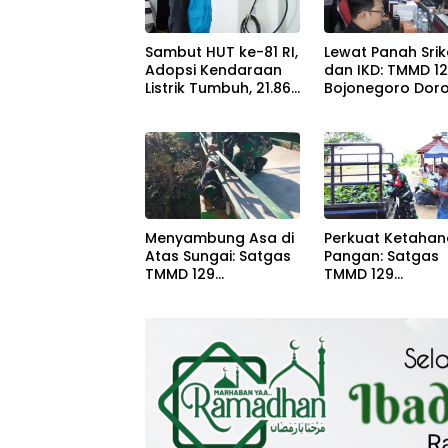
Sambut HUT ke-81 RI,
Lewat Panah Srik
Adopsi Kendaraan
dan IKD: TMMD 1
Listrik Tumbuh, 21.865
Bojonegoro Dor
Pelanggan Baru
Digitalisasi Adm
Gunakan Home
Charging Services
PLN pada Semester I
2026
Menyambung Asa di
Perkuat Ketaha
Atas Sungai: Satgas
Pangan: Satgas
TMMD 129
TMMD 129
Bojonegoro dan
Bojonegoro Pas
Warga Wujudkan
Ratusan Bibit
Jembatan Brang
Sayuran untuk
Etan
Warga Kesongo