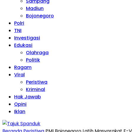
Sampang
Madiun
Bojonegoro
Polri
TNI
Investigasi
Edukasi
Olahraga
Politik
Ragam
Viral
Peristiwa
Kriminal
Hak Jawab
Opini
Iklan
Beranda
Peristiwa
PMI Bojonegoro Latih Masyarakat E