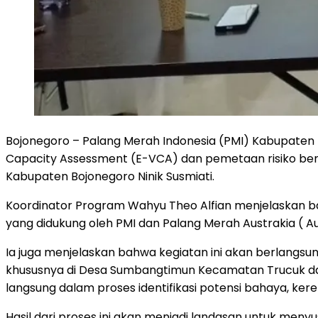
Bojonegoro – Palang Merah Indonesia (PMI) Kabupaten 
Capacity Assessment (E-VCA) dan pemetaan risiko benca
Kabupaten Bojonegoro Ninik Susmiati.
Koordinator Program Wahyu Theo Alfian menjelaskan ba
yang didukung oleh PMI dan Palang Merah Austrakia ( Au
Ia juga menjelaskan bahwa kegiatan ini akan berlangs
khususnya di Desa Sumbangtimun Kecamatan Trucuk dan
langsung dalam proses identifikasi potensi bahaya, ker
Hasil dari proses ini akan menjadi landasan untuk meny