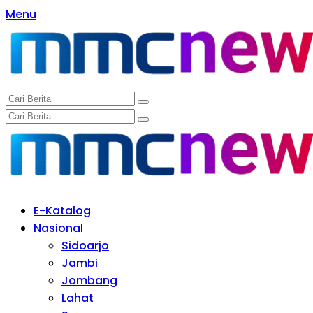
Langsung
Menu
ke
konten
E-Katalog
Nasional
Sidoarjo
Jambi
Jombang
Lahat