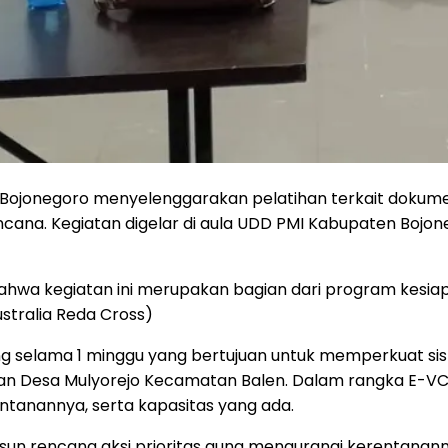
Bojonegoro menyelenggarakan pelatihan terkait dokumen
na. Kegiatan digelar di aula UDD PMI Kabupaten Bojoneg
hwa kegiatan ini merupakan bagian dari program kesiap
stralia Reda Cross)
ung selama 1 minggu yang bertujuan untuk memperkuat si
 Desa Mulyorejo Kecamatan Balen. Dalam rangka E-VCA 
entanannya, serta kapasitas yang ada.
usun rencana aksi prioritas guna mengurangi kerentanann