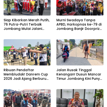
Siap Kibarkan Merah Putih,
Murni Swadaya Tanpa
76 Putra-Putri Terbaik
APBD, Harkopnas ke-79 di
Jombang Mulai Jalani
Jombang Banjir Doorprize
Pemusatan Latihan di
Umroh dan Dimeriahkan
Pendopo Kabupaten
Ribuan Warga
Ribuan Pendaftar
Jalan Rusak Tinggal
Membludak! Danrem Cup
Kenangan! Dusun Mancar
2026 Jadi Ajang Berburu
Timur Jombang Kini Punya
Bibit Baru Penembak
Akses Paving Mulus Berkat
Berbakat di Jombang
Program Mantra 2026