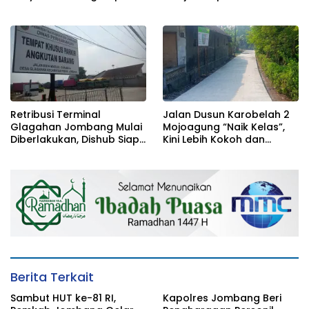
Sambut Siswa Baru 30 Juli
Beasiswa Langsung dari
2026
Kapolres
Retribusi Terminal
Jalan Dusun Karobelah 2
Glagahan Jombang Mulai
Mojoagung “Naik Kelas”,
Diberlakukan, Dishub Siap
Kini Lebih Kokoh dan
Evaluasi Target PAD 2026
Tahan Lama!
Berita Terkait
Sambut HUT ke-81 RI,
Kapolres Jombang Beri