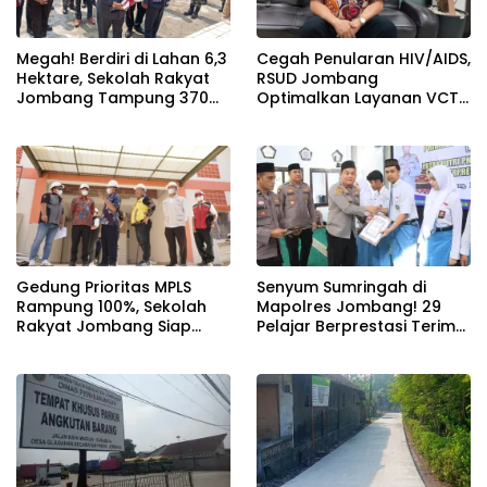
Megah! Berdiri di Lahan 6,3
Cegah Penularan HIV/AIDS,
Hektare, Sekolah Rakyat
RSUD Jombang
Jombang Tampung 370
Optimalkan Layanan VCT
Siswa dari Keluarga
dan Edukasi Kesehatan
Prasejahtera
Remaja
Gedung Prioritas MPLS
Senyum Sumringah di
Rampung 100%, Sekolah
Mapolres Jombang! 29
Rakyat Jombang Siap
Pelajar Berprestasi Terima
Sambut Siswa Baru 30 Juli
Beasiswa Langsung dari
2026
Kapolres