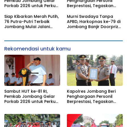
Pemkab Jombang Gelar
Penghargaan Personil
Porkab 2026 untuk Perkuat
Berprestasi, Tegaskan
Solidaritas Antar-ASN
Komitmen Zero Miras
Jelang Muktamar NU ke-
Siap Kibarkan Merah Putih,
Murni Swadaya Tanpa
35
76 Putra-Putri Terbaik
APBD, Harkopnas ke-79 di
Jombang Mulai Jalani
Jombang Banjir Doorprize
Pemusatan Latihan di
Umroh dan Dimeriahkan
Pendopo Kabupaten
Ribuan Warga
Rekomendasi untuk kamu
Sambut HUT ke-81 RI,
Kapolres Jombang Beri
Pemkab Jombang Gelar
Penghargaan Personil
Porkab 2026 untuk Perkuat
Berprestasi, Tegaskan
Solidaritas Antar-ASN
Komitmen Zero Miras
Jelang Muktamar NU ke-
35