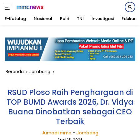
E-Katalog
Nasional
Polri
TNI
Investigasi
Edukasi
Langsung
ke
konten
Beranda
Jombang
RSUD Ploso Raih Penghargaan di
TOP BUMD Awards 2026, Dr. Vidya
Buana Dinobatkan sebagai CEO
Terbaik
Jumadi mmc
-
Jombang
April 15, 2026