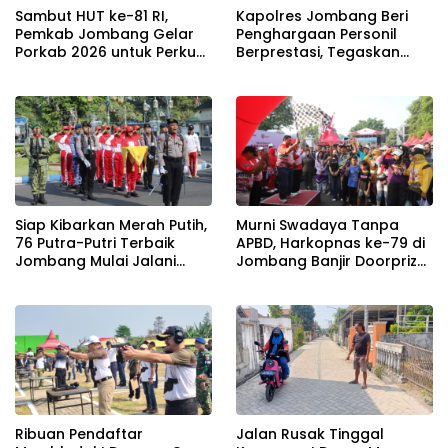
Sambut HUT ke-81 RI,
Kapolres Jombang Beri
Pemkab Jombang Gelar
Penghargaan Personil
Porkab 2026 untuk Perkuat
Berprestasi, Tegaskan
Solidaritas Antar-ASN
Komitmen Zero Miras
Jelang Muktamar NU ke-
35
Siap Kibarkan Merah Putih,
Murni Swadaya Tanpa
76 Putra-Putri Terbaik
APBD, Harkopnas ke-79 di
Jombang Mulai Jalani
Jombang Banjir Doorprize
Pemusatan Latihan di
Umroh dan Dimeriahkan
Pendopo Kabupaten
Ribuan Warga
Ribuan Pendaftar
Jalan Rusak Tinggal