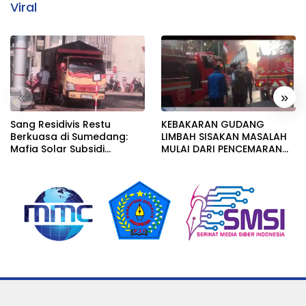
Viral
«
»
Sang Residivis Restu
KEBAKARAN GUDANG
Berkuasa di Sumedang:
LIMBAH SISAKAN MASALAH
Mafia Solar Subsidi
MULAI DARI PENCEMARAN
Beroperasi Terang-
SAMPAI DUGAAN GUDANG
Terangan, Seolah Hukum
TERSEBUT TAK KANTONGI
Bungkam
IZIN LINGKUNGAN