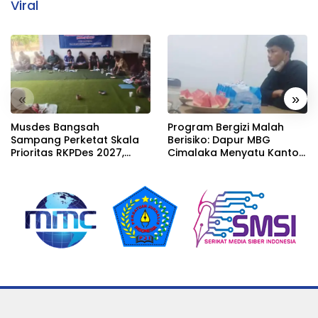
Viral
«
»
Musdes Bangsah
Program Bergizi Malah
Sampang Perketat Skala
Berisiko: Dapur MBG
Prioritas RKPDes 2027,
Cimalaka Menyatu Kantor
Sekcam Mengingatkan
Desa, Fasilitas Jauh dari
Desa tidak boleh terjebak
Standar
pada pemerataan yang
seragam