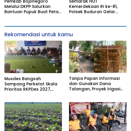
Desa tidak boleh terjebak
Panacaran Jadi Sorotan
Pemkab Bojonegoro
Semarak HUT
pada pemerataan yang
Melalui DKPP Salurkan
Kemerdekaan RI ke-81,
seragam
Bantuan Pupuk Buat Petani
Polsek Buduran Gelar
Tembakau
Lomba Tradisional Pererat
Soliditas Personel
Rekomendasi untuk kamu
Tanpa Papan Informasi
Musdes Bangsah
dan Gunakan Dana
Sampang Perketat Skala
Talangan, Proyek Irigasi
Prioritas RKPDes 2027,
Perpompaan di Desa
Sekcam Mengingatkan
Panacaran Jadi Sorotan
Desa tidak boleh terjebak
pada pemerataan yang
seragam