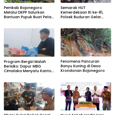
Pemkab Bojonegoro
Semarak HUT
Melalui DKPP Salurkan
Kemerdekaan RI ke-81,
Bantuan Pupuk Buat Petani
Polsek Buduran Gelar
Tembakau
Lomba Tradisional Pererat
Soliditas Personel
Fenomena Pancuran
Program Bergizi Malah
Banyu Kuning di Desa
Berisiko: Dapur MBG
Krondonan Bojonegoro
Cimalaka Menyatu Kantor
Desa, Fasilitas Jauh dari
Standar