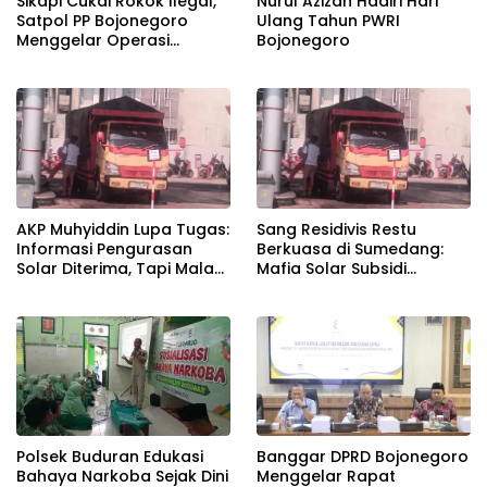
Sikapi Cukai Rokok Ilegal,
Nurul Azizah Hadiri Hari
Satpol PP Bojonegoro
Ulang Tahun PWRI
Menggelar Operasi
Bojonegoro
Gabungan
AKP Muhyiddin Lupa Tugas:
Sang Residivis Restu
Informasi Pengurasan
Berkuasa di Sumedang:
Solar Diterima, Tapi Malah
Mafia Solar Subsidi
Menunggu Orang Lain
Beroperasi Terang-
Carikan Bukti!
Terangan, Seolah Hukum
Bungkam
Polsek Buduran Edukasi
Banggar DPRD Bojonegoro
Bahaya Narkoba Sejak Dini
Menggelar Rapat