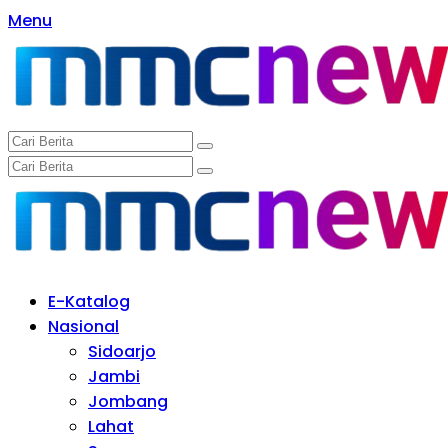
Langsung
Menu
ke
konten
E-Katalog
Nasional
Sidoarjo
Jambi
Jombang
Lahat