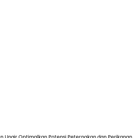
n Unair Optimalkan Potensi Peternakan dan Perikanan