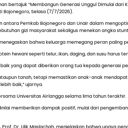
han bertajuk “Membangun Generasi Unggul Dimulai dari K
 Bojonegoro, Selasa (7/7/2026).
jutan antara Pemkab Bojonegoro dan Unair dalam mengopt
tuhan gizi masyarakat sekaligus menekan angka stunt
, menegaskan bahwa keluarga memegang peran paling p
in hewani seperti telur, ikan, daging, dan susu harus t
rbaik yang dapat diberikan orang tua kepada generasi p
aupun tanah, tetapi memastikan anak-anak mendapatkan g
ebih baik,” ujarnya.
bersama Universitas Airlangga selama lima tahun terakhir.
inilai memberikan dampak positif, mulai dari pengemba
Prof. Dr. Lilik Maslachah, menjelaskan bahwa upaya penc