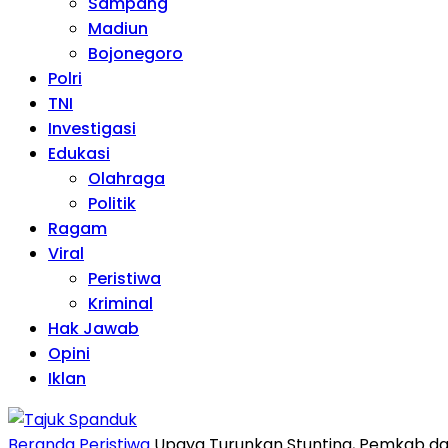
Sampang
Madiun
Bojonegoro
Polri
TNI
Investigasi
Edukasi
Olahraga
Politik
Ragam
Viral
Peristiwa
Kriminal
Hak Jawab
Opini
Iklan
Beranda
Peristiwa
Upaya Turunkan Stunting, Pemkab da