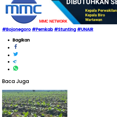
#Bojonegoro
#Pemkab
#Stunting
#UNAIR
Bagikan
Baca Juga