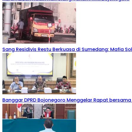
Sang Residivis Restu Berkuasa di Sumedang: Mafia S
Banggar DPRD Bojonegoro Menggelar Rapat bersama