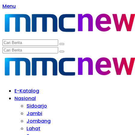
Langsung
Menu
ke
konten
E-Katalog
Nasional
Sidoarjo
Jambi
Jombang
Lahat