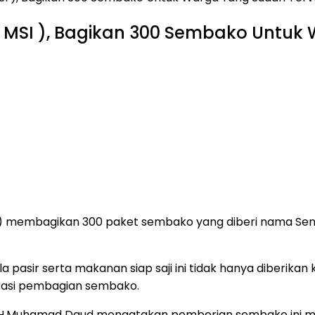
 MSI ), Bagikan 300 Sembako Untuk
I ) membagikan 300 paket sembako yang diberi nama Se
a pasir serta makanan siap saji ini tidak hanya diberikan 
okasi pembagian sembako.
I H.Muhamad Daud mengatakan pemberian sembako ini me