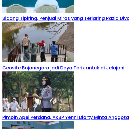
Sidang Tipiring, Penjual Miras yang Terjaring Razia Div
Geosite Bojonegoro jadi Daya Tarik untuk di Jelajahi
Pimpin Apel Perdana, AKBP Yenni Diarty Minta Anggot