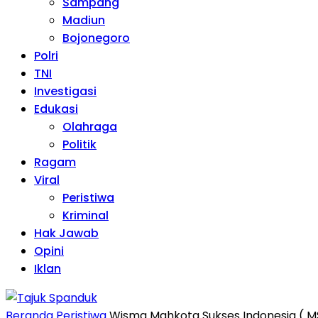
Sampang
Madiun
Bojonegoro
Polri
TNI
Investigasi
Edukasi
Olahraga
Politik
Ragam
Viral
Peristiwa
Kriminal
Hak Jawab
Opini
Iklan
Beranda
Peristiwa
Wisma Mahkota Sukses Indonesia ( M