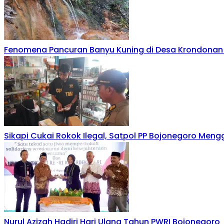
Fenomena Pancuran Banyu Kuning di Desa Krondonan
Sikapi Cukai Rokok Ilegal, Satpol PP Bojonegoro Men
Nurul Azizah Hadiri Hari Ulang Tahun PWRI Bojonegoro