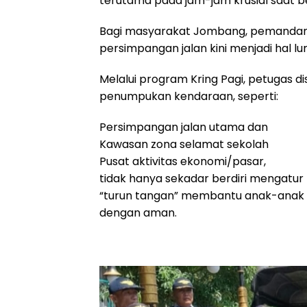
terutama pada jam-jam krusial saat b
Bagi masyarakat Jombang, pemandan
persimpangan jalan kini menjadi hal lu
Melalui program Kring Pagi, petugas di
penumpukan kendaraan, seperti:
Persimpangan jalan utama dan
Kawasan zona selamat sekolah
Pusat aktivitas ekonomi/pasar,
tidak hanya sekadar berdiri mengatur ri
“turun tangan” membantu anak-anak s
dengan aman.