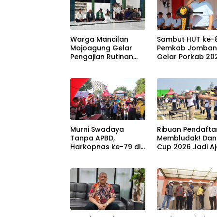
Warga Mancilan
Sambut HUT ke-81
Mojoagung Gelar
Pemkab Jomba
Pengajian Rutinan
Gelar Porkab 20
Jumat Legi Sekaligus
untuk Perkuat
Sambut HUT 17
Solidaritas Antar
Agustus Ke- 81 RI
ASN
Murni Swadaya
Ribuan Pendafta
Tanpa APBD,
Membludak! Da
Harkopnas ke-79 di
Cup 2026 Jadi A
Jombang Banjir
Berburu Bibit Bar
Doorprize Umroh
Penembak Berba
dan Dimeriahkan
di Jombang
Ribuan Warga