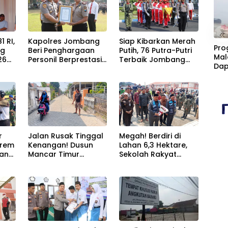
«
 RI,
Kapolres Jombang
Siap Kibarkan Merah
Pro
ng
Beri Penghargaan
Putih, 76 Putra-Putri
Mal
26
Personil Berprestasi,
Terbaik Jombang
Dap
Tegaskan Komitmen
Mulai Jalani
Cim
-
Zero Miras Jelang
Pemusatan Latihan
Kan
Muktamar NU ke-35
di Pendopo
Fasi
Kabupaten
Sta
r
Jalan Rusak Tinggal
Megah! Berdiri di
nrem
Kenangan! Dusun
Lahan 6,3 Hektare,
jang
Mancar Timur
Sekolah Rakyat
u
Jombang Kini Punya
Jombang Tampung
kat
Akses Paving Mulus
370 Siswa dari
Berkat Program
Keluarga
Mantra 2026
Prasejahtera