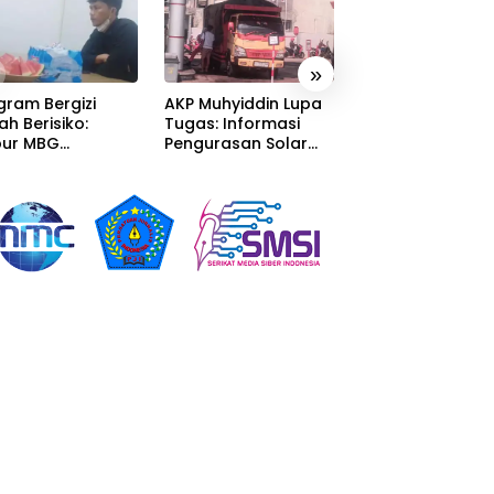
»
gram Bergizi
AKP Muhyiddin Lupa
Sang Residivis R
ah Berisiko:
Tugas: Informasi
Berkuasa di
ur MBG
Pengurasan Solar
Sumedang: Mafi
alaka Menyatu
Diterima, Tapi Malah
Solar Subsidi
tor Desa,
Menunggu Orang
Beroperasi Tera
litas Jauh dari
Lain Carikan Bukti!
Terangan, Seola
ndar
Hukum Bungka