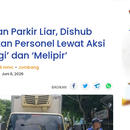
n Parkir Liar, Dishub
an Personel Lewat Aksi
i’ dan ‘Melipir’
i mmc
-
Jombang
Juni 6, 2026
BAGIKAN