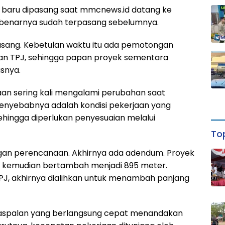
k baru dipasang saat mmcnews.id datang ke
sebenarnya sudah terpasang sebelumnya.
sang. Kebetulan waktu itu ada pemotongan
jaan TPJ, sehingga papan proyek sementara
asnya.
aan sering kali mengalami perubahan saat
penyebabnya adalah kondisi pekerjaan yang
ingga diperlukan penyesuaian melalui
Top
gan perencanaan. Akhirnya ada adendum. Proyek
r, kemudian bertambah menjadi 895 meter.
J, akhirnya dialihkan untuk menambah panjang
ngaspalan yang berlangsung cepat menandakan