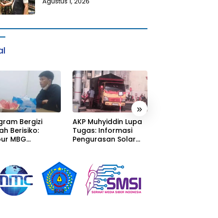
Agustus 1, 2026
al
»
gram Bergizi
AKP Muhyiddin Lupa
Sang Residivis R
ah Berisiko:
Tugas: Informasi
Berkuasa di
ur MBG
Pengurasan Solar
Sumedang: Mafi
alaka Menyatu
Diterima, Tapi Malah
Solar Subsidi
tor Desa,
Menunggu Orang
Beroperasi Tera
litas Jauh dari
Lain Carikan Bukti!
Terangan, Seola
ndar
Hukum Bungka