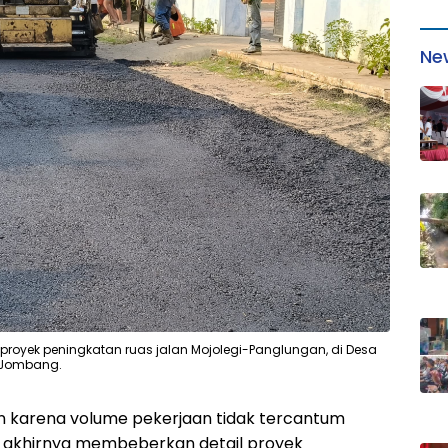
Ne
 proyek peningkatan ruas jalan Mojolegi-Panglungan, di Desa
 Jombang.
n karena volume pekerjaan tidak tercantum
 akhirnya membeberkan detail proyek