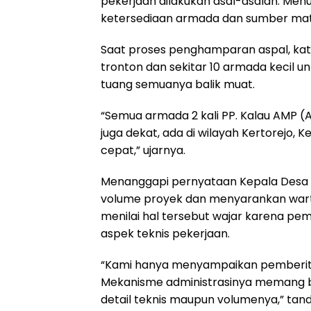
pekerjaan dilakukan asal-asalan. Men
ketersediaan armada dan sumber mate
Saat proses penghamparan aspal, kat
tronton dan sekitar 10 armada kecil un
tuang semuanya balik muat.
“Semua armada 2 kali PP. Kalau AMP (A
juga dekat, ada di wilayah Kertorejo,
cepat,” ujarnya.
Menanggapi pernyataan Kepala Desa
volume proyek dan menyarankan warta
menilai hal tersebut wajar karena pe
aspek teknis pekerjaan.
“Kami hanya menyampaikan pemberitahu
Mekanisme administrasinya memang beg
detail teknis maupun volumenya,” tan