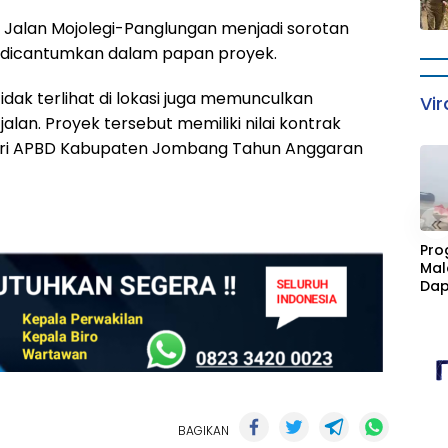
 Jalan Mojolegi-Panglungan menjadi sorotan
 dicantumkan dalam papan proyek.
tidak terlihat di lokasi juga memunculkan
Vir
lan. Proyek tersebut memiliki nilai kontrak
dari APBD Kabupaten Jombang Tahun Anggaran
«
Pro
Mal
Dap
Cim
Kan
Fasi
Sta
BAGIKAN