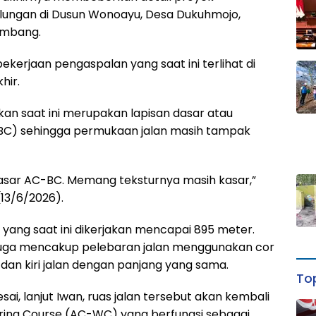
glungan di Dusun Wonoayu, Desa Dukuhmojo,
ombang.
ekerjaan pengaspalan yang saat ini terlihat di
hir.
kan saat ini merupakan lapisan dasar atau
-BC) sehingga permukaan jalan masih tampak
 dasar AC-BC. Memang teksturnya masih kasar,”
13/6/2026).
 yang saat ini dikerjakan mencapai 895 meter.
 juga mencakup pelebaran jalan menggunakan cor
 dan kiri jalan dengan panjang yang sama.
Top
sai, lanjut Iwan, ruas jalan tersebut akan kembali
aring Course (AC-WC) yang berfungsi sebagai