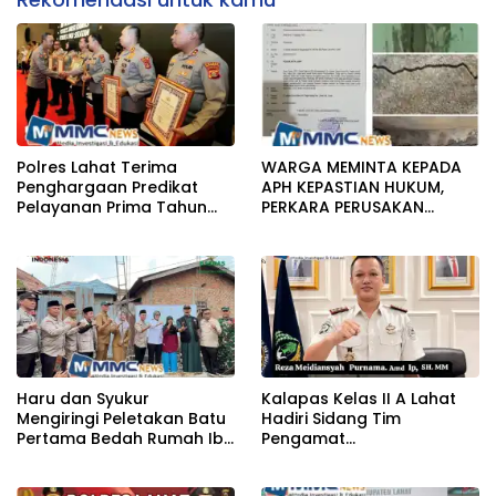
Polres Lahat Terima
WARGA MEMINTA KEPADA
Penghargaan Predikat
APH KEPASTIAN HUKUM,
Pelayanan Prima Tahun
PERKARA PERUSAKAN
2026
BANGUNAN RUMAH
Haru dan Syukur
Kalapas Kelas II A Lahat
Mengiringi Peletakan Batu
Hadiri Sidang Tim
Pertama Bedah Rumah Ibu
Pengamat
Jamilah
Pemasyarakatan (TPP)
Bersama Tim TPP KanWil