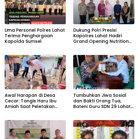
Lima Personel Polres Lahat
Dukung Polri Presisi
Terima Penghargaan
Kapolres Lahat Hadiri
Kapolda Sumsel
Grand Opening Nutrition
Center PowerFit
Awal Harapan di Desa
Tumbuhkan Jiwa Sosial
Cecar: Tangis Haru Ibu
dan Bakti Orang Tua,
Amiah Saat Peletakan
Bateni Guru SDN 29 Lahat
Batu Pertama Bedah
Salurkan Infaq ke Baznas
Rumah BAZNAS Lahat