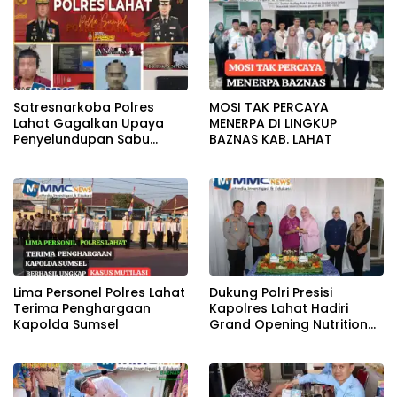
DirJenPas Sumsel Dan
Bapas Kelas II Lahat
Satresnarkoba Polres
MOSI TAK PERCAYA
Lahat Gagalkan Upaya
MENERPA DI LINGKUP
Penyelundupan Sabu
BAZNAS KAB. LAHAT
KeTahanan,Dua Pelaku
Diamankan
Lima Personel Polres Lahat
Dukung Polri Presisi
Terima Penghargaan
Kapolres Lahat Hadiri
Kapolda Sumsel
Grand Opening Nutrition
Center PowerFit