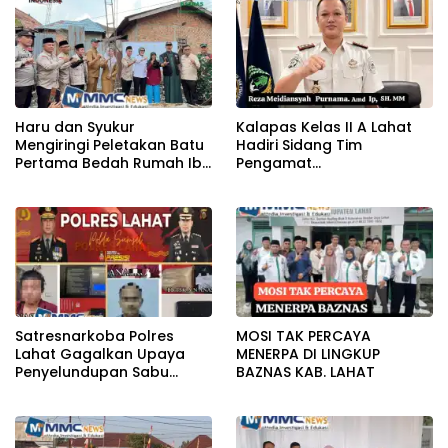
Haru dan Syukur
Kalapas Kelas II A Lahat
Mengiringi Peletakan Batu
Hadiri Sidang Tim
Pertama Bedah Rumah Ibu
Pengamat
Jamilah
Pemasyarakatan (TPP)
Bersama Tim TPP KanWil
DirJenPas Sumsel Dan
Bapas Kelas II Lahat
Satresnarkoba Polres
MOSI TAK PERCAYA
Lahat Gagalkan Upaya
MENERPA DI LINGKUP
Penyelundupan Sabu
BAZNAS KAB. LAHAT
KeTahanan,Dua Pelaku
Diamankan