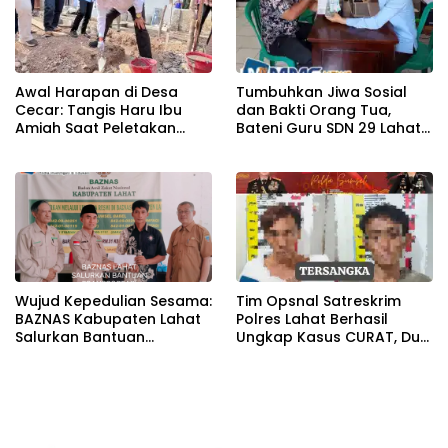
Awal Harapan di Desa
Tumbuhkan Jiwa Sosial
Cecar: Tangis Haru Ibu
dan Bakti Orang Tua,
Amiah Saat Peletakan
Bateni Guru SDN 29 Lahat
Batu Pertama Bedah
Salurkan Infaq ke Baznas
Rumah BAZNAS Lahat
Wujud Kepedulian Sesama:
Tim Opsnal Satreskrim
BAZNAS Kabupaten Lahat
Polres Lahat Berhasil
Salurkan Bantuan
Ungkap Kasus CURAT, Dua
Transportasi Berobat
Orang TSK Diamankan