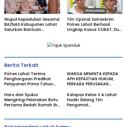
Wujud Kepedulian Sesama:
Tim Opsnal Satreskrim
BAZNAS Kabupaten Lahat
Polres Lahat Berhasil
Salurkan Bantuan
Ungkap Kasus CURAT, Dua
Transportasi Berobat
Orang TSK Diamankan
Berita Terkait
Polres Lahat Terima
WARGA MEMINTA KEPADA
Penghargaan Predikat
APH KEPASTIAN HUKUM,
Pelayanan Prima Tahun
PERKARA PERUSAKAN
2026
BANGUNAN RUMAH
Haru dan Syukur
Kalapas Kelas II A Lahat
Mengiringi Peletakan Batu
Hadiri Sidang Tim
Pertama Bedah Rumah Ibu
Pengamat
Jamilah
Pemasyarakatan (TPP)
Bersama Tim TPP KanWil
DirJenPas Sumsel Dan
Bapas Kelas II Lahat
Rekomendasi untuk kamu