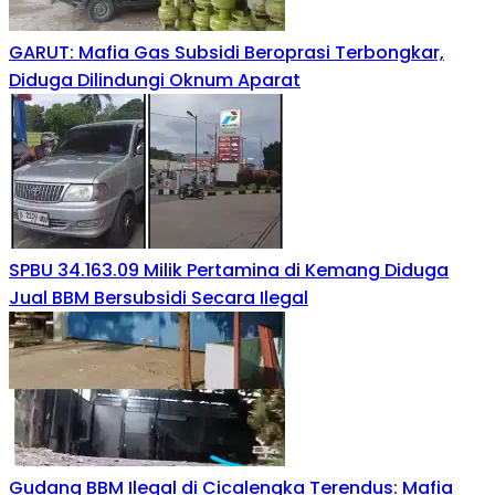
GARUT: Mafia Gas Subsidi Beroprasi Terbongkar,
Diduga Dilindungi Oknum Aparat
SPBU 34.163.09 Milik Pertamina di Kemang Diduga
Jual BBM Bersubsidi Secara Ilegal
Gudang BBM Ilegal di Cicalengka Terendus: Mafia