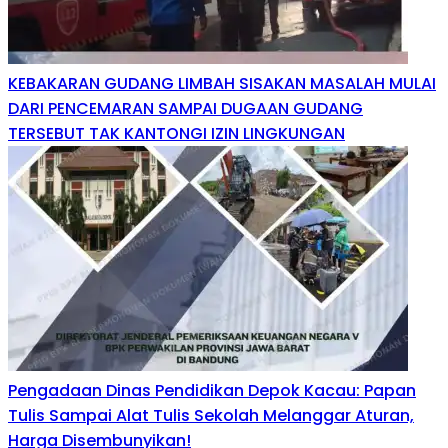
KEBAKARAN GUDANG LIMBAH SISAKAN MASALAH MULAI
DARI PENCEMARAN SAMPAI DUGAAN GUDANG
TERSEBUT TAK KANTONGI IZIN LINGKUNGAN
Pengadaan Dinas Pendidikan Depok Kacau: Papan
Tulis Sampai Alat Tulis Sekolah Melanggar Aturan,
Harga Disembunyikan!