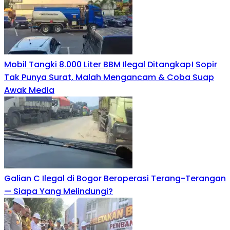
Mobil Tangki 8.000 Liter BBM Ilegal Ditangkap! Sopir
Tak Punya Surat, Malah Mengancam & Coba Suap
Awak Media
Galian C Ilegal di Bogor Beroperasi Terang-Terangan
— Siapa Yang Melindungi?