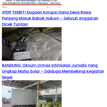
SPDP TERBIT! Dugaan Korupsi Dana Desa Rawa
Panjang Masuk Babak Hukum – Seluruh Anggaran
Dicek Tuntas!
BANDUNG: Oknum Ormas Intimidasi Jurnalis Yang
Ungkap Mafia Solar – Ddiduga Membekingi Kegiatan
Ilegal