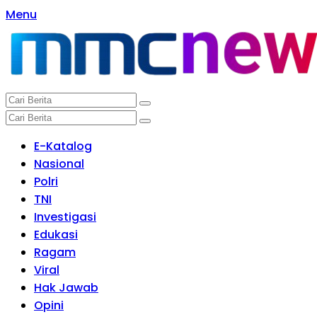
Langsung
Menu
ke
konten
E-Katalog
Nasional
Polri
TNI
Investigasi
Edukasi
Ragam
Viral
Hak Jawab
Opini