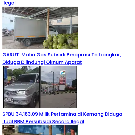
Ilegal
GARUT: Mafia Gas Subsidi Beroprasi Terbongkar,
Diduga Dilindungi Oknum Aparat
SPBU 34.163.09 Milik Pertamina di Kemang Diduga
Jual BBM Bersubsidi Secara Ilegal