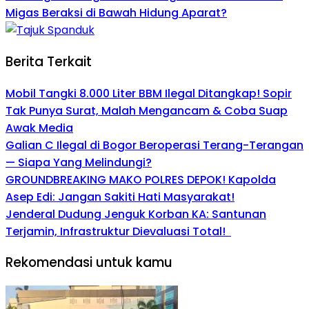
Migas Beraksi di Bawah Hidung Aparat?
Berita Terkait
Mobil Tangki 8.000 Liter BBM Ilegal Ditangkap! Sopir
Tak Punya Surat, Malah Mengancam & Coba Suap
Awak Media
Galian C Ilegal di Bogor Beroperasi Terang-Terangan
— Siapa Yang Melindungi?
GROUNDBREAKING MAKO POLRES DEPOK! Kapolda
Asep Edi: Jangan Sakiti Hati Masyarakat!
Jenderal Dudung Jenguk Korban KA: Santunan
Terjamin, Infrastruktur Dievaluasi Total!
Rekomendasi untuk kamu