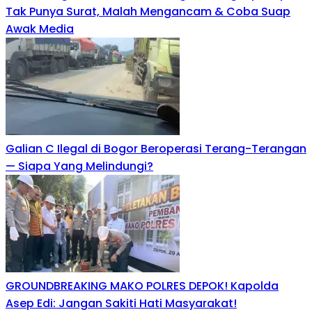
Tak Punya Surat, Malah Mengancam & Coba Suap
Awak Media
Galian C Ilegal di Bogor Beroperasi Terang-Terangan
— Siapa Yang Melindungi?
GROUNDBREAKING MAKO POLRES DEPOK! Kapolda
Asep Edi: Jangan Sakiti Hati Masyarakat!