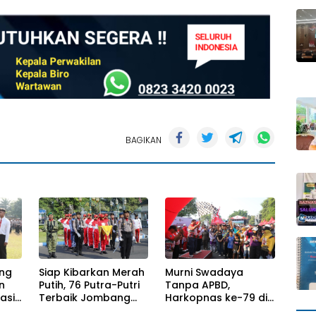
BAGIKAN
ng
Siap Kibarkan Merah
Murni Swadaya
n
Putih, 76 Putra-Putri
Tanpa APBD,
asi,
Terbaik Jombang
Harkopnas ke-79 di
tmen
Mulai Jalani
Jombang Banjir