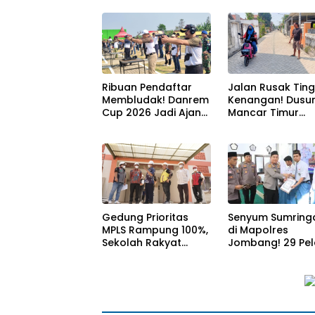
Solidaritas Antar-
Zero Miras Jelan
ASN
Muktamar NU ke
Ribuan Pendaftar
Jalan Rusak Tin
Membludak! Danrem
Kenangan! Dusu
Cup 2026 Jadi Ajang
Mancar Timur
Berburu Bibit Baru
Jombang Kini Pu
Penembak Berbakat
Akses Paving Mu
di Jombang
Berkat Program
Mantra 2026
Gedung Prioritas
Senyum Sumring
MPLS Rampung 100%,
di Mapolres
Sekolah Rakyat
Jombang! 29 Pel
Jombang Siap
Berprestasi Teri
Sambut Siswa Baru
Beasiswa Langs
30 Juli 2026
dari Kapolres