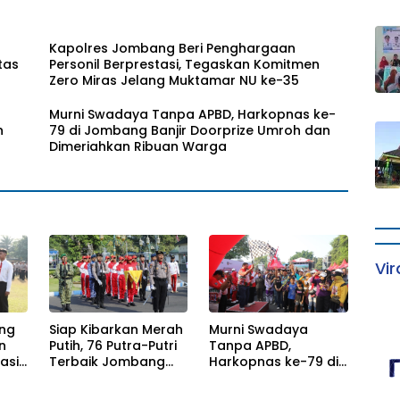
Kapolres Jombang Beri Penghargaan
tas
Personil Berprestasi, Tegaskan Komitmen
Zero Miras Jelang Muktamar NU ke-35
Murni Swadaya Tanpa APBD, Harkopnas ke-
n
79 di Jombang Banjir Doorprize Umroh dan
Dimeriahkan Ribuan Warga
Vir
ng
Siap Kibarkan Merah
Murni Swadaya
n
Putih, 76 Putra-Putri
Tanpa APBD,
asi,
Terbaik Jombang
Harkopnas ke-79 di
tmen
Mulai Jalani
Jombang Banjir
g
Pemusatan Latihan
Doorprize Umroh