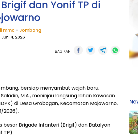
igif dan Yonif TP di
jowarno
i mmc
-
Jombang
Juni 4, 2026
BAGIKAN
ombang, bersiap menyambut wajah baru.
Saladin, M.A., meninjau langsung lahan Kawasan
Ne
HDPK) di Desa Grobogan, Kecamatan Mojowarno,
/2026).
 besar Brigade Infanteri (Brigif) dan Batalyon
f TP).