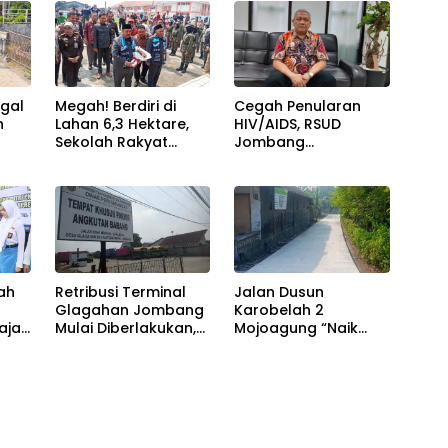
-35
di Pendopo
dan Dimeriahkan
Kabupaten
Ribuan Warga
ggal
Megah! Berdiri di
Cegah Penularan
n
Lahan 6,3 Hektare,
HIV/AIDS, RSUD
Sekolah Rakyat
Jombang
nya
Jombang Tampung
Optimalkan Layanan
lus
370 Siswa dari
VCT dan Edukasi
Keluarga
Kesehatan Remaja
Prasejahtera
ah
Retribusi Terminal
Jalan Dusun
Glagahan Jombang
Karobelah 2
ajar
Mulai Diberlakukan,
Mojoagung “Naik
ma
Dishub Siap Evaluasi
Kelas”, Kini Lebih
ung
Target PAD 2026
Kokoh dan Tahan
Lama!