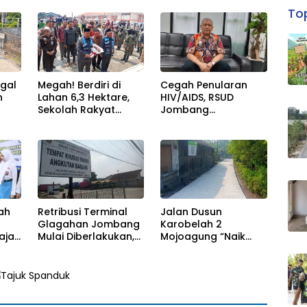
g
Pemusatan Latihan
Doorprize Umroh
Top
-35
di Pendopo
dan Dimeriahkan
Kabupaten
Ribuan Warga
ggal
Megah! Berdiri di
Cegah Penularan
n
Lahan 6,3 Hektare,
HIV/AIDS, RSUD
Sekolah Rakyat
Jombang
nya
Jombang Tampung
Optimalkan Layanan
lus
370 Siswa dari
VCT dan Edukasi
Keluarga
Kesehatan Remaja
Prasejahtera
ah
Retribusi Terminal
Jalan Dusun
Glagahan Jombang
Karobelah 2
ajar
Mulai Diberlakukan,
Mojoagung “Naik
ma
Dishub Siap Evaluasi
Kelas”, Kini Lebih
ung
Target PAD 2026
Kokoh dan Tahan
Lama!