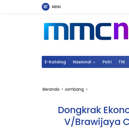
MENU
Langsung
ke
konten
E-Katalog
Nasional
Polri
TNI
Beranda
Jombang
Dongkrak Ekon
V/Brawijaya 