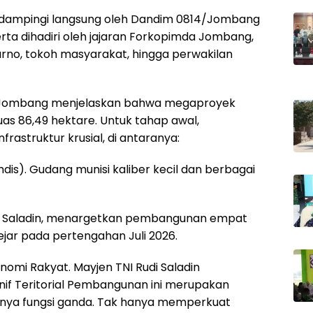
 didampingi langsung oleh Dandim 0814/Jombang
 serta dihadiri oleh jajaran Forkopimda Jombang,
rno, tokoh masyarakat, hingga perwakilan
Jombang menjelaskan bahwa megaproyek
eluas 86,49 hektare. Untuk tahap awal,
astruktur krusial, di antaranya:
mdis). Gudang munisi kaliber kecil dan berbagai
di Saladin, menargetkan pembangunan empat
ejar pada pertengahan Juli 2026.
nomi Rakyat. Mayjen TNI Rudi Saladin
 Teritorial Pembangunan ini merupakan
unya fungsi ganda. Tak hanya memperkuat