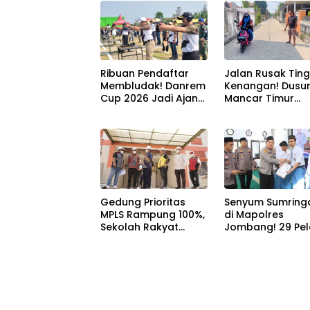
ASN
Muktamar NU ke
Ribuan Pendaftar
Jalan Rusak Tin
Membludak! Danrem
Kenangan! Dusu
Cup 2026 Jadi Ajang
Mancar Timur
Berburu Bibit Baru
Jombang Kini Pu
Penembak Berbakat
Akses Paving Mu
di Jombang
Berkat Program
Mantra 2026
Gedung Prioritas
Senyum Sumring
MPLS Rampung 100%,
di Mapolres
Sekolah Rakyat
Jombang! 29 Pel
Jombang Siap
Berprestasi Teri
Sambut Siswa Baru
Beasiswa Langs
30 Juli 2026
dari Kapolres