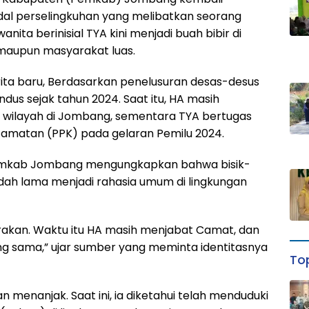
dal perselingkuhan yang melibatkan seorang
nita berinisial TYA kini menjadi buah bibir di
 maupun masyarakat luas.
rita baru, Berdasarkan penelusuran desas-desus
us sejak tahun 2024. Saat itu, HA masih
u wilayah di Jombang, sementara TYA bertugas
camatan (PPK) pada gelaran Pemilu 2024.
 Pemkab Jombang mengungkapkan bahwa bisik-
udah lama menjadi rahasia umum di lingkungan
rakan. Waktu itu HA masih menjabat Camat, dan
ng sama,” ujar sumber yang meminta identitasnya
Top
an menanjak. Saat ini, ia diketahui telah menduduki