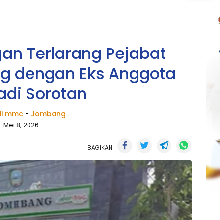
n Terlarang Pejabat
 dengan Eks Anggota
adi Sorotan
i mmc
-
Jombang
Mei 8, 2026
BAGIKAN