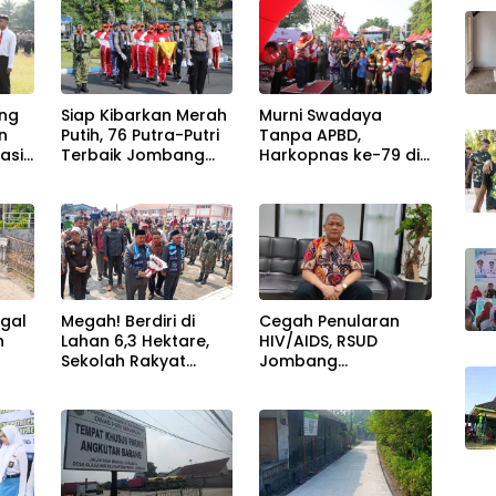
ng
Siap Kibarkan Merah
Murni Swadaya
n
Putih, 76 Putra-Putri
Tanpa APBD,
asi,
Terbaik Jombang
Harkopnas ke-79 di
tmen
Mulai Jalani
Jombang Banjir
g
Pemusatan Latihan
Doorprize Umroh
-35
di Pendopo
dan Dimeriahkan
Kabupaten
Ribuan Warga
ggal
Megah! Berdiri di
Cegah Penularan
n
Lahan 6,3 Hektare,
HIV/AIDS, RSUD
Sekolah Rakyat
Jombang
nya
Jombang Tampung
Optimalkan Layanan
lus
370 Siswa dari
VCT dan Edukasi
Keluarga
Kesehatan Remaja
Prasejahtera