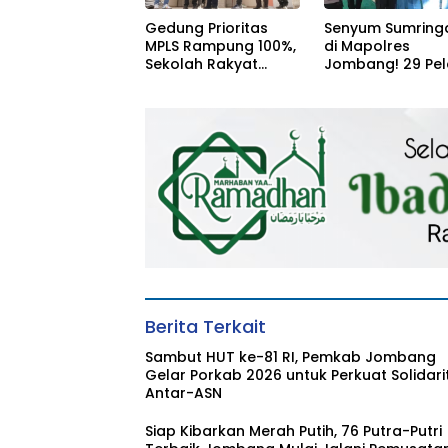
Gedung Prioritas
Senyum Sumring
MPLS Rampung 100%,
di Mapolres
Sekolah Rakyat
Jombang! 29 Pel
Jombang Siap
Berprestasi Teri
Sambut Siswa Baru
Beasiswa Langs
30 Juli 2026
dari Kapolres
Berita Terkait
Sambut HUT ke-81 RI, Pemkab Jombang
Gelar Porkab 2026 untuk Perkuat Solidari
Antar-ASN
Siap Kibarkan Merah Putih, 76 Putra-Putri