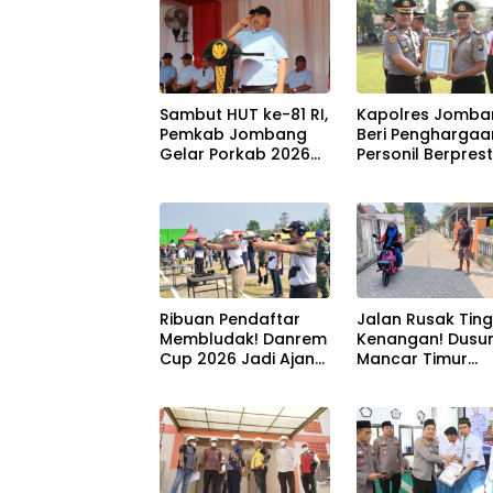
Sambut HUT ke-81 RI,
Kapolres Jomba
Pemkab Jombang
Beri Penghargaa
Gelar Porkab 2026
Personil Berprest
untuk Perkuat
Tegaskan Komi
Solidaritas Antar-
Zero Miras Jelan
ASN
Muktamar NU ke
Ribuan Pendaftar
Jalan Rusak Tin
Membludak! Danrem
Kenangan! Dusu
Cup 2026 Jadi Ajang
Mancar Timur
Berburu Bibit Baru
Jombang Kini Pu
Penembak Berbakat
Akses Paving Mu
di Jombang
Berkat Program
Mantra 2026