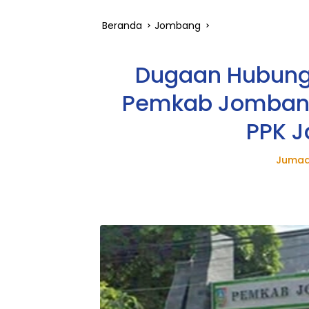
Beranda
Jombang
Dugaan Hubunga
Pemkab Jombang
PPK J
Jumad