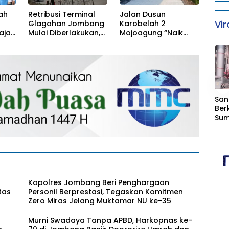
ah
Retribusi Terminal
Jalan Dusun
Vir
Glagahan Jombang
Karobelah 2
ajar
Mulai Diberlakukan,
Mojoagung “Naik
ma
Dishub Siap Evaluasi
Kelas”, Kini Lebih
ung
Target PAD 2026
Kokoh dan Tahan
Lama!
«
San
Ber
Sum
Sol
Ber
Ter
Hu
Kapolres Jombang Beri Penghargaan
tas
Personil Berprestasi, Tegaskan Komitmen
Zero Miras Jelang Muktamar NU ke-35
Murni Swadaya Tanpa APBD, Harkopnas ke-