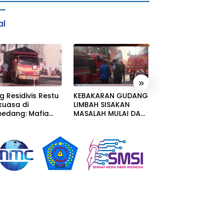
al
»
g Residivis Restu
KEBAKARAN GUDANG
Pengadaan Dina
kuasa di
LIMBAH SISAKAN
Pendidikan Dep
edang: Mafia
MASALAH MULAI DARI
Kacau: Papan Tu
ar Subsidi
PENCEMARAN SAMPAI
Sampai Alat Tuli
operasi Terang-
DUGAAN GUDANG
Sekolah Melang
angan, Seolah
TERSEBUT TAK
Aturan, Harga
kum Bungkam
KANTONGI IZIN
Disembunyikan!
LINGKUNGAN