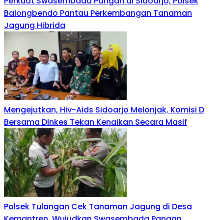
Perkuat Swasembada Pangan di Sidoarjo, Polsek
Balongbendo Pantau Perkembangan Tanaman
Jagung Hibrida
Mengejutkan, Hiv-Aids Sidoarjo Melonjak, Komisi D
Bersama Dinkes Tekan Kenaikan Secara Masif
Polsek Tulangan Cek Tanaman Jagung di Desa
Kemantren, Wujudkan Swasembada Pangan