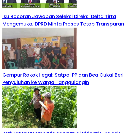
Isu Bocoran Jawaban Seleksi Direksi Delta Tirta
Mengemuka, DPRD Minta Proses Tetap Transparan
Gempur Rokok Ilegal: Satpol PP dan Bea Cukai Beri
Penyuluhan ke Warga Tanggulangin