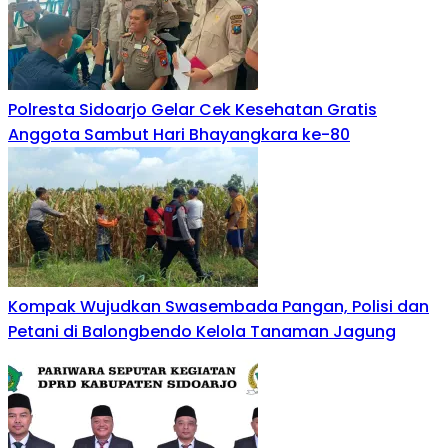
Polresta Sidoarjo Gelar Cek Kesehatan Gratis
Anggota Sambut Hari Bhayangkara ke-80
Kompak Wujudkan Swasembada Pangan, Polisi dan
Petani di Balongbendo Kelola Tanaman Jagung