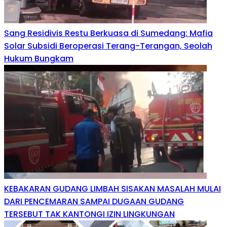
Sang Residivis Restu Berkuasa di Sumedang: Mafia
Solar Subsidi Beroperasi Terang-Terangan, Seolah
Hukum Bungkam
KEBAKARAN GUDANG LIMBAH SISAKAN MASALAH MULAI
DARI PENCEMARAN SAMPAI DUGAAN GUDANG
TERSEBUT TAK KANTONGI IZIN LINGKUNGAN