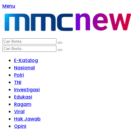
Langsung
Menu
ke
konten
E-Katalog
Nasional
Polri
TNI
Investigasi
Edukasi
Ragam
Viral
Hak Jawab
Opini