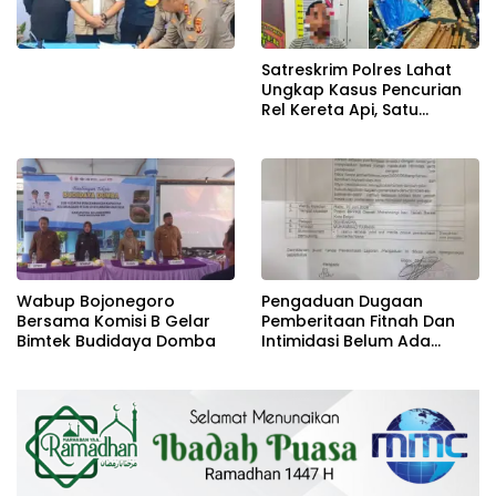
Satreskrim Polres Lahat
Ungkap Kasus Pencurian
Rel Kereta Api, Satu
Terduga Pelaku
Diamankan
Wabup Bojonegoro
Pengaduan Dugaan
Bersama Komisi B Gelar
Pemberitaan Fitnah Dan
Bimtek Budidaya Domba
Intimidasi Belum Ada
Tindakan, Kasat Reskrim
POLRESTA BOGOR KOTA
Diminta Turun Tangan