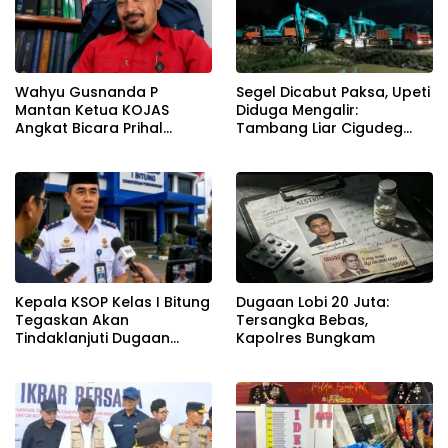
Wahyu Gusnanda P
Segel Dicabut Paksa, Upeti
Mantan Ketua KOJAS
Diduga Mengalir:
Angkat Bicara Prihal
Tambang Liar Cigudeg
Reshuffle Kepengurusan
Menantang Negara
Kepala KSOP Kelas I Bitung
Dugaan Lobi 20 Juta:
Tegaskan Akan
Tersangka Bebas,
Tindaklanjuti Dugaan
Kapolres Bungkam
Pemerasan dan Buka
Kanal Pengaduan
Masyarakat