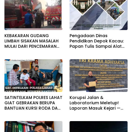
KEBAKARAN GUDANG
Pengadaan Dinas
LIMBAH SISAKAN MASALAH
Pendidikan Depok Kacau:
MULAI DARI PENCEMARAN
Papan Tulis Sampai Alat
SAMPAI DUGAAN GUDANG
Tulis Sekolah Melanggar
TERSEBUT TAK KANTONGI
Aturan, Harga
IZIN LINGKUNGAN
Disembunyikan!
SATINTELKAM POLRES LAHAT
Korupsi Jalan &
GIAT GEBRAKAN BERUPA
Laboratorium Meletup!
BANTUAN KURSI RODA DAN
Laporan Masuk Kejari —
BANTUAN PERLENGKAPAN
Karisma Harianja: Ini Baru
SEKOLAH
Awal Gempuran