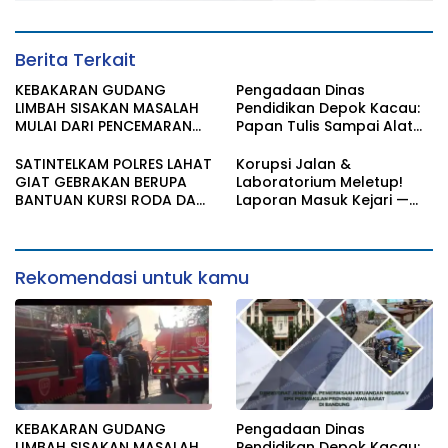
Berita Terkait
KEBAKARAN GUDANG
Pengadaan Dinas
LIMBAH SISAKAN MASALAH
Pendidikan Depok Kacau:
MULAI DARI PENCEMARAN
Papan Tulis Sampai Alat
SAMPAI DUGAAN GUDANG
Tulis Sekolah Melanggar
TERSEBUT TAK KANTONGI
Aturan, Harga
SATINTELKAM POLRES LAHAT
Korupsi Jalan &
IZIN LINGKUNGAN
Disembunyikan!
GIAT GEBRAKAN BERUPA
Laboratorium Meletup!
BANTUAN KURSI RODA DAN
Laporan Masuk Kejari —
BANTUAN PERLENGKAPAN
Karisma Harianja: Ini Baru
SEKOLAH
Awal Gempuran
Rekomendasi untuk kamu
KEBAKARAN GUDANG
Pengadaan Dinas
LIMBAH SISAKAN MASALAH
Pendidikan Depok Kacau: