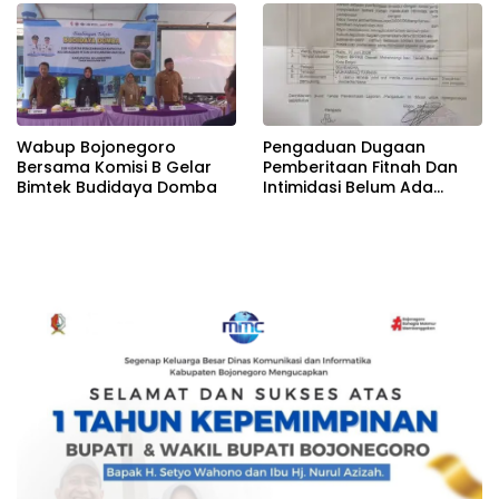
Wabup Bojonegoro
Pengaduan Dugaan
Bersama Komisi B Gelar
Pemberitaan Fitnah Dan
Bimtek Budidaya Domba
Intimidasi Belum Ada
Tindakan, Kasat Reskrim
POLRESTA BOGOR KOTA
Diminta Turun Tangan