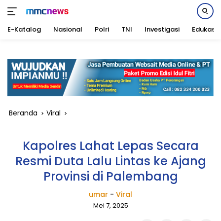
E-Katalog
Nasional
Polri
TNI
Investigasi
Edukasi
Langsung
ke
konten
Beranda
Viral
Kapolres Lahat Lepas Secara
Resmi Duta Lalu Lintas ke Ajang
Provinsi di Palembang
umar
-
Viral
Mei 7, 2025