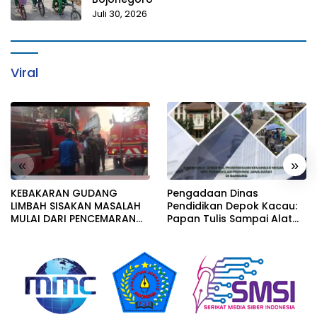
Juli 30, 2026
Viral
«
»
KEBAKARAN GUDANG
Pengadaan Dinas
LIMBAH SISAKAN MASALAH
Pendidikan Depok Kacau:
MULAI DARI PENCEMARAN
Papan Tulis Sampai Alat
SAMPAI DUGAAN GUDANG
Tulis Sekolah Melanggar
TERSEBUT TAK KANTONGI
Aturan, Harga
IZIN LINGKUNGAN
Disembunyikan!