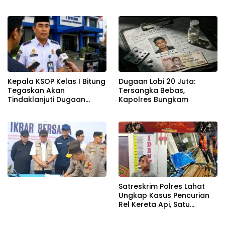
Reshuffle Kepengurusan
Menantang Negara
Kepala KSOP Kelas I Bitung
Dugaan Lobi 20 Juta:
Tegaskan Akan
Tersangka Bebas,
Tindaklanjuti Dugaan
Kapolres Bungkam
Pemerasan dan Buka
Kanal Pengaduan
Masyarakat
Satreskrim Polres Lahat
Ungkap Kasus Pencurian
Rel Kereta Api, Satu
Terduga Pelaku
Diamankan