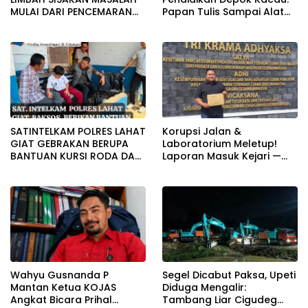
MULAI DARI PENCEMARAN
Papan Tulis Sampai Alat
SAMPAI DUGAAN GUDANG
Tulis Sekolah Melanggar
TERSEBUT TAK KANTONGI
Aturan, Harga
IZIN LINGKUNGAN
Disembunyikan!
SATINTELKAM POLRES LAHAT
Korupsi Jalan &
GIAT GEBRAKAN BERUPA
Laboratorium Meletup!
BANTUAN KURSI RODA DAN
Laporan Masuk Kejari —
BANTUAN PERLENGKAPAN
Karisma Harianja: Ini Baru
SEKOLAH
Awal Gempuran
Wahyu Gusnanda P
Segel Dicabut Paksa, Upeti
Mantan Ketua KOJAS
Diduga Mengalir:
Angkat Bicara Prihal
Tambang Liar Cigudeg