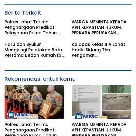
Berita Terkait
Polres Lahat Terima
WARGA MEMINTA KEPADA
Penghargaan Predikat
APH KEPASTIAN HUKUM,
Pelayanan Prima Tahun
PERKARA PERUSAKAN
2026
BANGUNAN RUMAH
Haru dan Syukur
Kalapas Kelas II A Lahat
Mengiringi Peletakan Batu
Hadiri Sidang Tim
Pertama Bedah Rumah Ibu
Pengamat
Jamilah
Pemasyarakatan (TPP)
Bersama Tim TPP KanWil
DirJenPas Sumsel Dan
Bapas Kelas II Lahat
Rekomendasi untuk kamu
Polres Lahat Terima
WARGA MEMINTA KEPADA
Penghargaan Predikat
APH KEPASTIAN HUKUM,
Pelayanan Prima Tahun
PERKARA PERUSAKAN