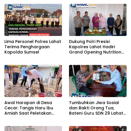
Diamankan
Lima Personel Polres Lahat
Dukung Polri Presisi
Terima Penghargaan
Kapolres Lahat Hadiri
Kapolda Sumsel
Grand Opening Nutrition
Center PowerFit
Awal Harapan di Desa
Tumbuhkan Jiwa Sosial
Cecar: Tangis Haru Ibu
dan Bakti Orang Tua,
Amiah Saat Peletakan
Bateni Guru SDN 29 Lahat
Batu Pertama Bedah
Salurkan Infaq ke Baznas
Rumah BAZNAS Lahat