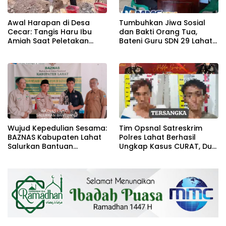
Awal Harapan di Desa
Tumbuhkan Jiwa Sosial
Cecar: Tangis Haru Ibu
dan Bakti Orang Tua,
Amiah Saat Peletakan
Bateni Guru SDN 29 Lahat
Batu Pertama Bedah
Salurkan Infaq ke Baznas
Rumah BAZNAS Lahat
Wujud Kepedulian Sesama:
Tim Opsnal Satreskrim
BAZNAS Kabupaten Lahat
Polres Lahat Berhasil
Salurkan Bantuan
Ungkap Kasus CURAT, Dua
Transportasi Berobat
Orang TSK Diamankan