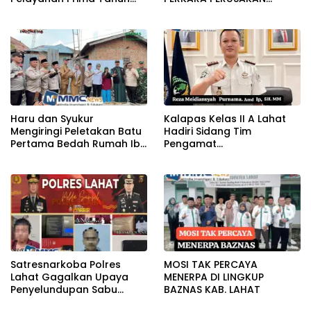
2026
BANGUNAN RUMAH
Haru dan Syukur
Kalapas Kelas II A Lahat
Mengiringi Peletakan Batu
Hadiri Sidang Tim
Pertama Bedah Rumah Ibu
Pengamat
Jamilah
Pemasyarakatan (TPP)
Bersama Tim TPP KanWil
DirJenPas Sumsel Dan
Bapas Kelas II Lahat
Satresnarkoba Polres
MOSI TAK PERCAYA
Lahat Gagalkan Upaya
MENERPA DI LINGKUP
Penyelundupan Sabu
BAZNAS KAB. LAHAT
KeTahanan,Dua Pelaku