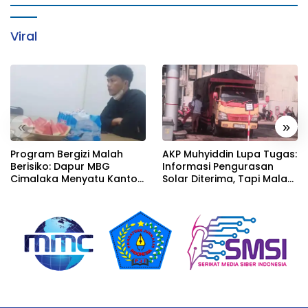
Viral
«
»
Program Bergizi Malah
AKP Muhyiddin Lupa Tugas:
Berisiko: Dapur MBG
Informasi Pengurasan
Cimalaka Menyatu Kantor
Solar Diterima, Tapi Malah
Desa, Fasilitas Jauh dari
Menunggu Orang Lain
Standar
Carikan Bukti!