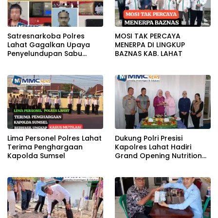
Satresnarkoba Polres
MOSI TAK PERCAYA
Lahat Gagalkan Upaya
MENERPA DI LINGKUP
Penyelundupan Sabu
BAZNAS KAB. LAHAT
KeTahanan,Dua Pelaku
Diamankan
Lima Personel Polres Lahat
Dukung Polri Presisi
Terima Penghargaan
Kapolres Lahat Hadiri
Kapolda Sumsel
Grand Opening Nutrition
Center PowerFit