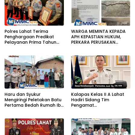
Polres Lahat Terima
WARGA MEMINTA KEPADA
Penghargaan Predikat
APH KEPASTIAN HUKUM,
Pelayanan Prima Tahun
PERKARA PERUSAKAN
2026
BANGUNAN RUMAH
Haru dan Syukur
Kalapas Kelas II A Lahat
Mengiringi Peletakan Batu
Hadiri Sidang Tim
Pertama Bedah Rumah Ibu
Pengamat
Jamilah
Pemasyarakatan (TPP)
Bersama Tim TPP KanWil
DirJenPas Sumsel Dan
Bapas Kelas II Lahat