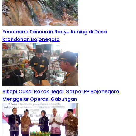
Fenomena Pancuran Banyu Kuning di Desa
Krondonan Bojonegoro
Sikapi Cukai Rokok Ilegal, Satpol PP Bojonegoro
Menggelar Operasi Gabungan