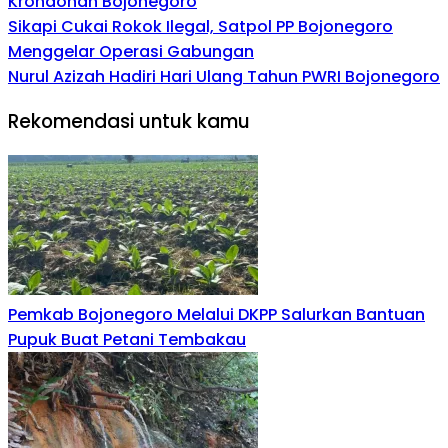
Krondonan Bojonegoro
Sikapi Cukai Rokok Ilegal, Satpol PP Bojonegoro
Menggelar Operasi Gabungan
Nurul Azizah Hadiri Hari Ulang Tahun PWRI Bojonegoro
Rekomendasi untuk kamu
Pemkab Bojonegoro Melalui DKPP Salurkan Bantuan
Pupuk Buat Petani Tembakau