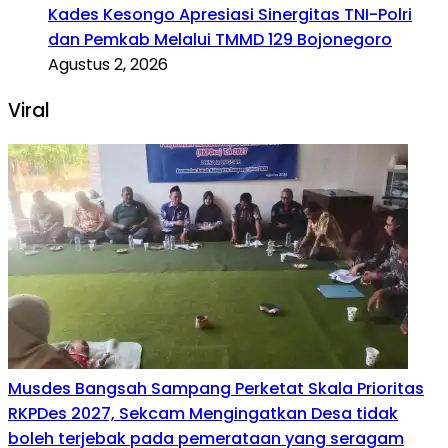
Kades Kesongo Apresiasi Sinergitas TNI-Polri
dan Pemkab Melalui TMMD 129 Bojonegoro
Agustus 2, 2026
Viral
Musdes Bangsah Sampang Perketat Skala Prioritas
RKPDes 2027, Sekcam Mengingatkan Desa tidak
boleh terjebak pada pemerataan yang seragam