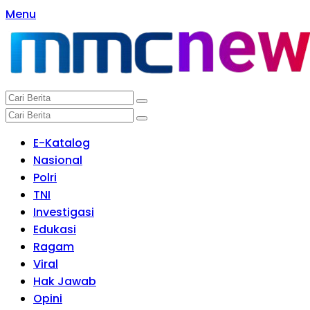
Langsung
Menu
ke
konten
E-Katalog
Nasional
Polri
TNI
Investigasi
Edukasi
Ragam
Viral
Hak Jawab
Opini