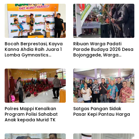
Bocah Berprestasi, Kayva
Ribuan Warga Padati
Kanna Ahdia Raih Juara 1
Parade Budaya 2026 Desa
Lomba Gymnastics
Bojonggede, Warga
Tingkat Nasional Katagori
Bangga Pameran Warisan
Bars dan Pbars
Nenek Moyang
Polres Mappi Kenalkan
Satgas Pangan Sidak
Program Polisi Sahabat
Pasar Kepi Pantau Harga
Anak kepada Murid TK