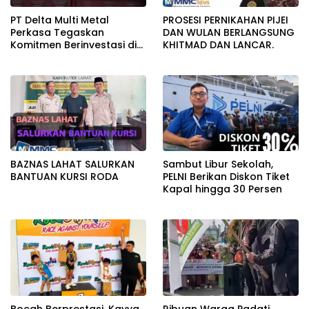
PT Delta Multi Metal
PROSESI PERNIKAHAN PIJEI
Perkasa Tegaskan
DAN WULAN BERLANGSUNG
Komitmen Berinvestasi di
KHITMAD DAN LANCAR.
Bitung, DPRD Akan Tinjau
Langsung Lokasi
Pemotongan Kapal
BAZNAS LAHAT SALURKAN
Sambut Libur Sekolah,
BANTUAN KURSI RODA
PELNI Berikan Diskon Tiket
Kapal hingga 30 Persen
Bocah Berprestasi, Kayva
Ribuan Warga Padati