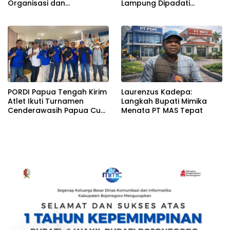
Organisasi dan
Lampung Dipadati
Diharapkan Berkelanjutan
Jemaah
untuk Pertumbuhan FSP
RTMM–SPSI
PORDI Papua Tengah Kirim
Laurenzus Kadepa:
Atlet Ikuti Turnamen
Langkah Bupati Mimika
Cenderawasih Papua Cup
Menata PT MAS Tepat
Jayapura