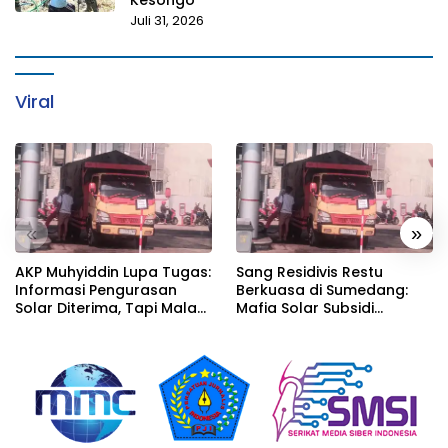
Juli 31, 2026
Viral
«
»
AKP Muhyiddin Lupa Tugas:
Sang Residivis Restu
Informasi Pengurasan
Berkuasa di Sumedang:
Solar Diterima, Tapi Malah
Mafia Solar Subsidi
Menunggu Orang Lain
Beroperasi Terang-
Carikan Bukti!
Terangan, Seolah Hukum
Bungkam