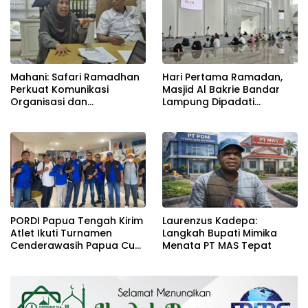
Mahani: Safari Ramadhan
Hari Pertama Ramadan,
Perkuat Komunikasi
Masjid Al Bakrie Bandar
Organisasi dan
Lampung Dipadati
Diharapkan Berkelanjutan
Jemaah
untuk Pertumbuhan FSP
RTMM–SPSI
PORDI Papua Tengah Kirim
Laurenzus Kadepa:
Atlet Ikuti Turnamen
Langkah Bupati Mimika
Cenderawasih Papua Cup
Menata PT MAS Tepat
Jayapura