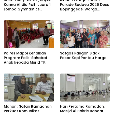
Kanna Ahdia Raih Juara 1
Parade Budaya 2026 Desa
Lomba Gymnastics
Bojonggede, Warga
Tingkat Nasional Katagori
Bangga Pameran Warisan
Bars dan Pbars
Nenek Moyang
Polres Mappi Kenalkan
Satgas Pangan Sidak
Program Polisi Sahabat
Pasar Kepi Pantau Harga
Anak kepada Murid TK
Mahani: Safari Ramadhan
Hari Pertama Ramadan,
Perkuat Komunikasi
Masjid Al Bakrie Bandar