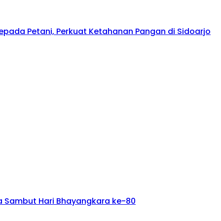
kepada Petani, Perkuat Ketahanan Pangan di Sidoarjo
ta Sambut Hari Bhayangkara ke-80