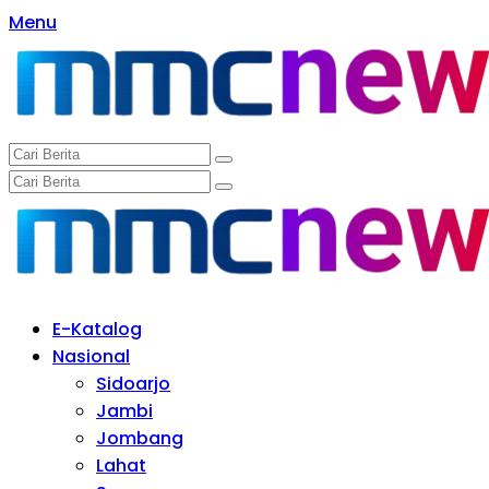
Langsung
Menu
ke
konten
E-Katalog
Nasional
Sidoarjo
Jambi
Jombang
Lahat