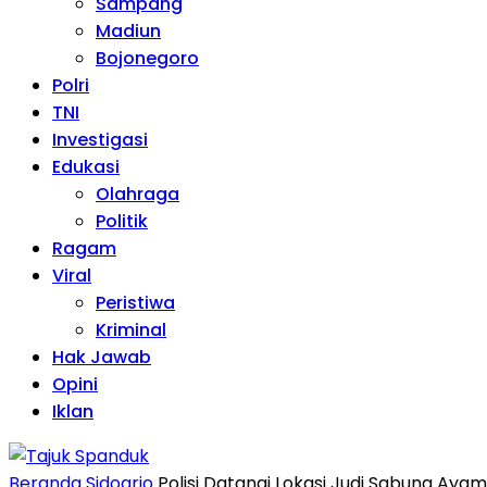
Sampang
Madiun
Bojonegoro
Polri
TNI
Investigasi
Edukasi
Olahraga
Politik
Ragam
Viral
Peristiwa
Kriminal
Hak Jawab
Opini
Iklan
Beranda
Sidoarjo
Polisi Datangi Lokasi Judi Sabung Ayam 