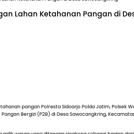
gan Lahan Ketahanan Pangan di De
ahanan pangan Polresta Sidoarjo Polda Jatim, Polsek 
angan Bergizi (P2B) di Desa Sawocangkring, Kecamatan
ng milik warga yang ditanami singkong sebagai bagian 