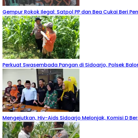
Gempur Rokok Ilegal: Satpol PP dan Bea Cukai Beri P
Perkuat Swasembada Pangan di Sidoarjo, Polsek Ba
Mengejutkan, Hiv-Aids Sidoarjo Melonjak, Komisi D B