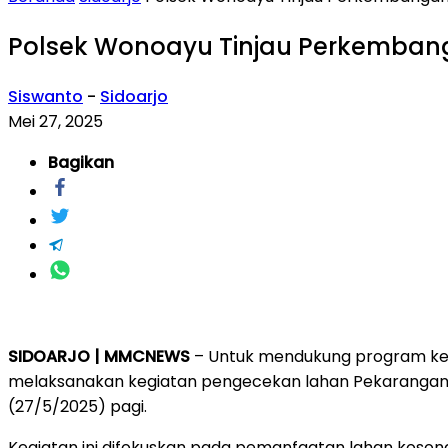
Polsek Wonoayu Tinjau Perkemban
Siswanto
-
Sidoarjo
Mei 27, 2025
Bagikan
SIDOARJO | MMCNEWS
– Untuk mendukung program ket
melaksanakan kegiatan pengecekan lahan Pekarangan P
(27/5/2025) pagi.
Kegiatan ini difokuskan pada pemanfaatan lahan koso