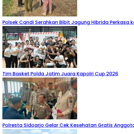
Polsek Candi Serahkan Bibit Jagung Hibrida Perkasa 
Tim Basket Polda Jatim Juara Kapolri Cup 2026
Polresta Sidoarjo Gelar Cek Kesehatan Gratis Anggo