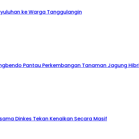
enyuluhan ke Warga Tanggulangin
longbendo Pantau Perkembangan Tanaman Jagung Hibr
ersama Dinkes Tekan Kenaikan Secara Masif