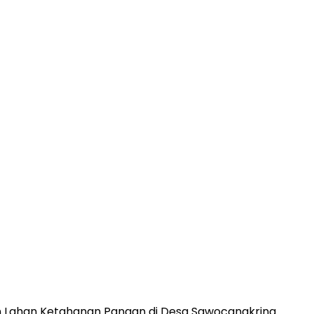
 Lahan Ketahanan Pangan di Desa Sawocangkring