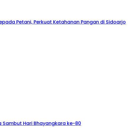
kepada Petani, Perkuat Ketahanan Pangan di Sidoarjo
ta Sambut Hari Bhayangkara ke-80