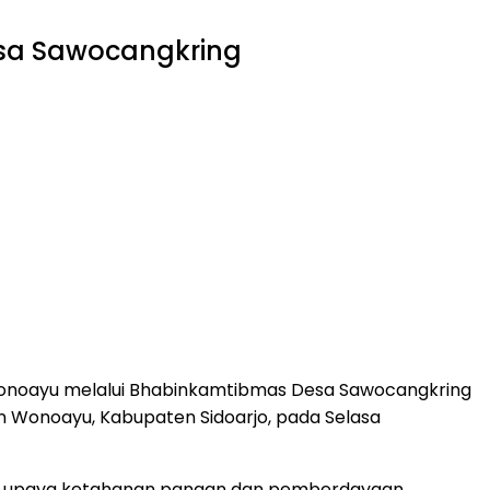
sa Sawocangkring
Wonoayu melalui Bhabinkamtibmas Desa Sawocangkring
 Wonoayu, Kabupaten Sidoarjo, pada Selasa
dari upaya ketahanan pangan dan pemberdayaan