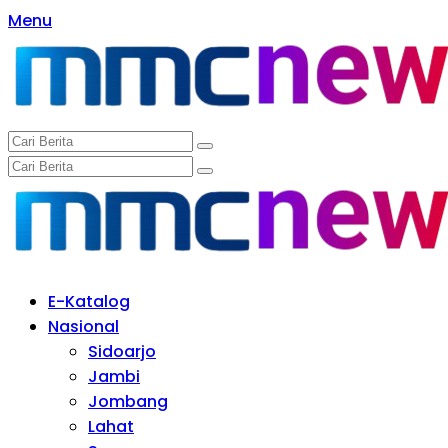
Langsung
Menu
ke
konten
E-Katalog
Nasional
Sidoarjo
Jambi
Jombang
Lahat