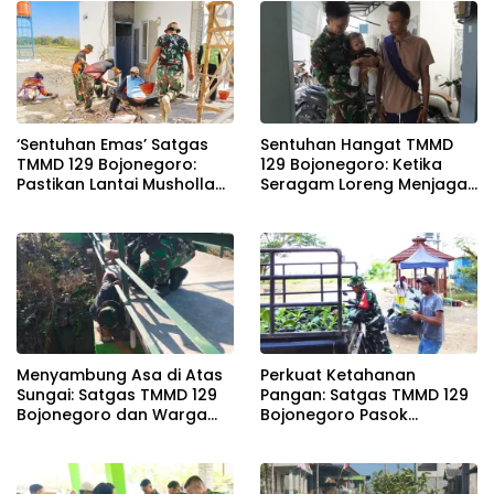
pada Semester I 2026
‘Sentuhan Emas’ Satgas
Sentuhan Hangat TMMD
TMMD 129 Bojonegoro:
129 Bojonegoro: Ketika
Pastikan Lantai Musholla
Seragam Loreng Menjaga
Rest Area Kesongo Rapi
Senyum Sang Balita di
dan Presisi
Kesongo
Menyambung Asa di Atas
Perkuat Ketahanan
Sungai: Satgas TMMD 129
Pangan: Satgas TMMD 129
Bojonegoro dan Warga
Bojonegoro Pasok
Wujudkan Jembatan
Ratusan Bibit Sayuran
Brang Etan
untuk Warga Kesongo