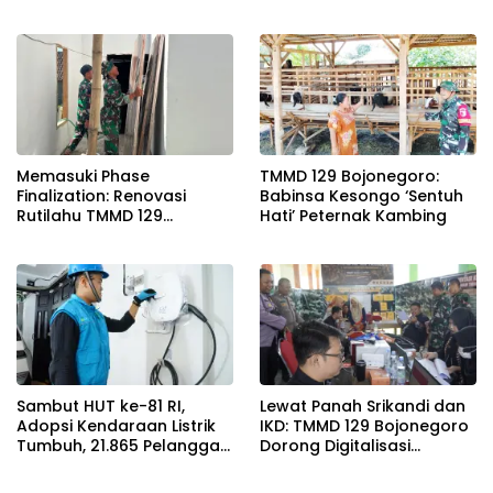
2026
Nasional Baluran Bahas
Kajian Rencana Proyek
SUTET 500 kV Paiton–
Watudodol/Kalipuro
Memasuki Phase
TMMD 129 Bojonegoro:
Finalization: Renovasi
Babinsa Kesongo ‘Sentuh
Rutilahu TMMD 129
Hati’ Peternak Kambing
Bojonegoro di Rumah Pak
Koko Dikebut
Sambut HUT ke-81 RI,
Lewat Panah Srikandi dan
Adopsi Kendaraan Listrik
IKD: TMMD 129 Bojonegoro
Tumbuh, 21.865 Pelanggan
Dorong Digitalisasi
Baru Gunakan Home
Adminduk
Charging Services PLN