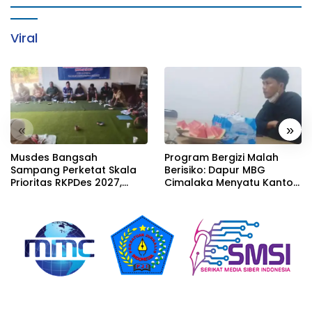
Viral
«
»
Musdes Bangsah
Program Bergizi Malah
Sampang Perketat Skala
Berisiko: Dapur MBG
Prioritas RKPDes 2027,
Cimalaka Menyatu Kantor
Sekcam Mengingatkan
Desa, Fasilitas Jauh dari
Desa tidak boleh terjebak
Standar
pada pemerataan yang
seragam