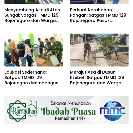
Menyambung Asa di Atas
Perkuat Ketahanan
Sungai: Satgas TMMD 129
Pangan: Satgas TMMD 129
Bojonegoro dan Warga
Bojonegoro Pasok
Wujudkan Jembatan
Ratusan Bibit Sayuran
Brang Etan
untuk Warga Kesongo
Edukasi Sederhana:
Merajut Asa di Dusun
Satgas TMMD 129
Krebet: Satgas TMMD 129
Bojonegoro Membangun
Bojonegoro dan Warga
Kesadaran dan Karakter
Kompak Perkuat Drainase
Peduli Lingkungan di
Kesongo