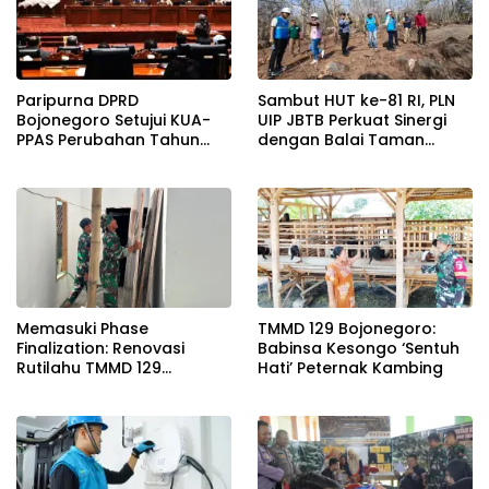
Paripurna DPRD
Sambut HUT ke-81 RI, PLN
Bojonegoro Setujui KUA-
UIP JBTB Perkuat Sinergi
PPAS Perubahan Tahun
dengan Balai Taman
2026
Nasional Baluran Bahas
Kajian Rencana Proyek
SUTET 500 kV Paiton–
Watudodol/Kalipuro
Memasuki Phase
TMMD 129 Bojonegoro:
Finalization: Renovasi
Babinsa Kesongo ‘Sentuh
Rutilahu TMMD 129
Hati’ Peternak Kambing
Bojonegoro di Rumah Pak
Koko Dikebut