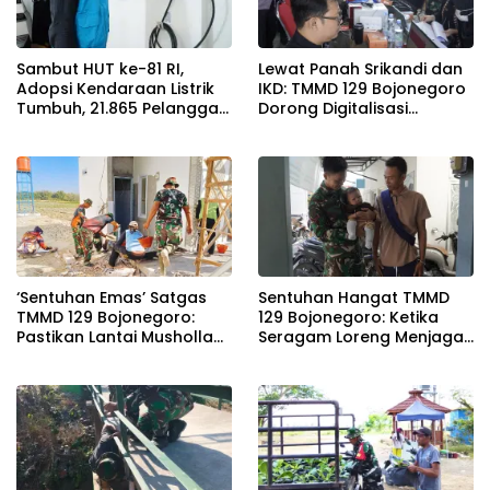
Sambut HUT ke-81 RI,
Lewat Panah Srikandi dan
Adopsi Kendaraan Listrik
IKD: TMMD 129 Bojonegoro
Tumbuh, 21.865 Pelanggan
Dorong Digitalisasi
Baru Gunakan Home
Adminduk
Charging Services PLN
pada Semester I 2026
‘Sentuhan Emas’ Satgas
Sentuhan Hangat TMMD
TMMD 129 Bojonegoro:
129 Bojonegoro: Ketika
Pastikan Lantai Musholla
Seragam Loreng Menjaga
Rest Area Kesongo Rapi
Senyum Sang Balita di
dan Presisi
Kesongo