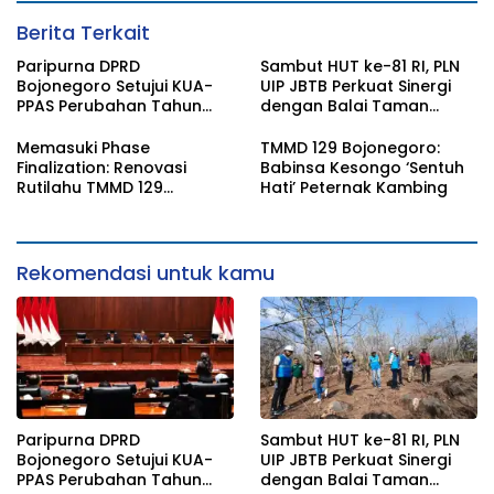
Berita Terkait
Paripurna DPRD
Sambut HUT ke-81 RI, PLN
Bojonegoro Setujui KUA-
UIP JBTB Perkuat Sinergi
PPAS Perubahan Tahun
dengan Balai Taman
2026
Nasional Baluran Bahas
Kajian Rencana Proyek
Memasuki Phase
TMMD 129 Bojonegoro:
SUTET 500 kV Paiton–
Finalization: Renovasi
Babinsa Kesongo ‘Sentuh
Watudodol/Kalipuro
Rutilahu TMMD 129
Hati’ Peternak Kambing
Bojonegoro di Rumah Pak
Koko Dikebut
Rekomendasi untuk kamu
Paripurna DPRD
Sambut HUT ke-81 RI, PLN
Bojonegoro Setujui KUA-
UIP JBTB Perkuat Sinergi
PPAS Perubahan Tahun
dengan Balai Taman