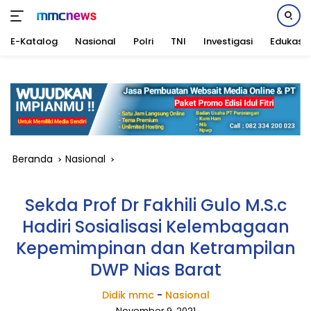
E-Katalog
Nasional
Polri
TNI
Investigasi
Edukasi
Langsung
ke
konten
Beranda
Nasional
Sekda Prof Dr Fakhili Gulo M.S.c
Hadiri Sosialisasi Kelembagaan
Kepemimpinan dan Ketrampilan
DWP Nias Barat
Didik mmc
-
Nasional
November 9, 2021