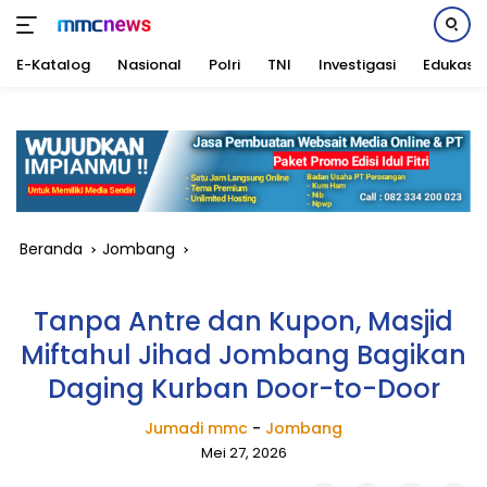
E-Katalog
Nasional
Polri
TNI
Investigasi
Edukasi
Langsung
ke
konten
Beranda
Jombang
Tanpa Antre dan Kupon, Masjid
Miftahul Jihad Jombang Bagikan
Daging Kurban Door-to-Door
Jumadi mmc
-
Jombang
Mei 27, 2026