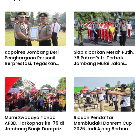
Legi Sekaligus Sambut HUT
Solidaritas Antar-ASN
17 Agustus Ke- 81 RI
Kapolres Jombang Beri
Siap Kibarkan Merah Putih,
Penghargaan Personil
76 Putra-Putri Terbaik
Berprestasi, Tegaskan
Jombang Mulai Jalani
Komitmen Zero Miras
Pemusatan Latihan di
Jelang Muktamar NU ke-
Pendopo Kabupaten
35
Murni Swadaya Tanpa
Ribuan Pendaftar
APBD, Harkopnas ke-79 di
Membludak! Danrem Cup
Jombang Banjir Doorprize
2026 Jadi Ajang Berburu
Umroh dan Dimeriahkan
Bibit Baru Penembak
Ribuan Warga
Berbakat di Jombang