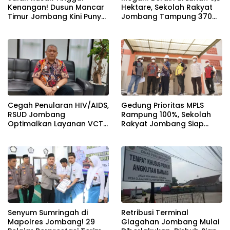
Kenangan! Dusun Mancar
Hektare, Sekolah Rakyat
Timur Jombang Kini Punya
Jombang Tampung 370
Akses Paving Mulus Berkat
Siswa dari Keluarga
Program Mantra 2026
Prasejahtera
Cegah Penularan HIV/AIDS,
Gedung Prioritas MPLS
RSUD Jombang
Rampung 100%, Sekolah
Optimalkan Layanan VCT
Rakyat Jombang Siap
dan Edukasi Kesehatan
Sambut Siswa Baru 30 Juli
Remaja
2026
Senyum Sumringah di
Retribusi Terminal
Mapolres Jombang! 29
Glagahan Jombang Mulai