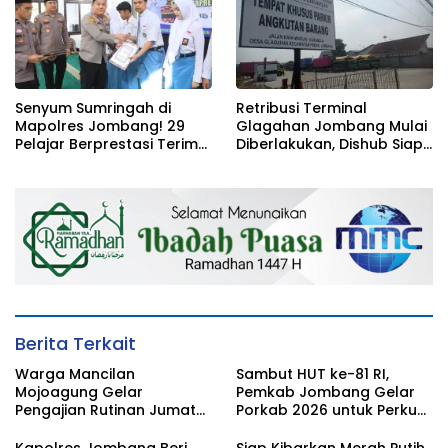
Senyum Sumringah di
Retribusi Terminal
Mapolres Jombang! 29
Glagahan Jombang Mulai
Pelajar Berprestasi Terima
Diberlakukan, Dishub Siap
Beasiswa Langsung dari
Evaluasi Target PAD 2026
Kapolres
Berita Terkait
Warga Mancilan
Sambut HUT ke-81 RI,
Mojoagung Gelar
Pemkab Jombang Gelar
Pengajian Rutinan Jumat
Porkab 2026 untuk Perkuat
Legi Sekaligus Sambut HUT
Solidaritas Antar-ASN
17 Agustus Ke- 81 RI
Kapolres Jombang Beri
Siap Kibarkan Merah Putih,