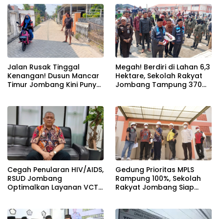
Jalan Rusak Tinggal
Megah! Berdiri di Lahan 6,3
Kenangan! Dusun Mancar
Hektare, Sekolah Rakyat
Timur Jombang Kini Punya
Jombang Tampung 370
Akses Paving Mulus Berkat
Siswa dari Keluarga
Program Mantra 2026
Prasejahtera
Cegah Penularan HIV/AIDS,
Gedung Prioritas MPLS
RSUD Jombang
Rampung 100%, Sekolah
Optimalkan Layanan VCT
Rakyat Jombang Siap
dan Edukasi Kesehatan
Sambut Siswa Baru 30 Juli
Remaja
2026