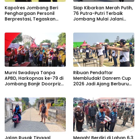
Kapolres Jombang Beri
Siap Kibarkan Merah Putih,
Penghargaan Personil
76 Putra-Putri Terbaik
Berprestasi, Tegaskan
Jombang Mulai Jalani
Komitmen Zero Miras
Pemusatan Latihan di
Jelang Muktamar NU ke-
Pendopo Kabupaten
35
Murni Swadaya Tanpa
Ribuan Pendaftar
APBD, Harkopnas ke-79 di
Membludak! Danrem Cup
Jombang Banjir Doorprize
2026 Jadi Ajang Berburu
Umroh dan Dimeriahkan
Bibit Baru Penembak
Ribuan Warga
Berbakat di Jombang
Jalan Rusak Tinggal
Megah! Berdiri di Lahan 6,3