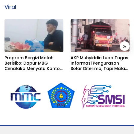
Viral
«
»
Program Bergizi Malah
AKP Muhyiddin Lupa Tugas:
Berisiko: Dapur MBG
Informasi Pengurasan
Cimalaka Menyatu Kantor
Solar Diterima, Tapi Malah
Desa, Fasilitas Jauh dari
Menunggu Orang Lain
Standar
Carikan Bukti!