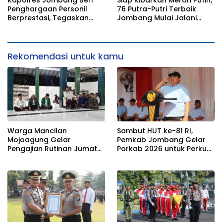
Penghargaan Personil
76 Putra-Putri Terbaik
Berprestasi, Tegaskan
Jombang Mulai Jalani
Komitmen Zero Miras
Pemusatan Latihan di
Jelang Muktamar NU ke-
Pendopo Kabupaten
35
Rekomendasi untuk kamu
Warga Mancilan
Sambut HUT ke-81 RI,
Mojoagung Gelar
Pemkab Jombang Gelar
Pengajian Rutinan Jumat
Porkab 2026 untuk Perkuat
Legi Sekaligus Sambut HUT
Solidaritas Antar-ASN
17 Agustus Ke- 81 RI