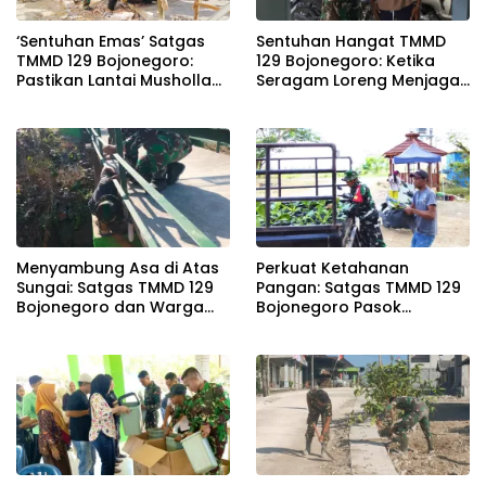
‘Sentuhan Emas’ Satgas
Sentuhan Hangat TMMD
TMMD 129 Bojonegoro:
129 Bojonegoro: Ketika
Pastikan Lantai Musholla
Seragam Loreng Menjaga
Rest Area Kesongo Rapi
Senyum Sang Balita di
dan Presisi
Kesongo
Menyambung Asa di Atas
Perkuat Ketahanan
Sungai: Satgas TMMD 129
Pangan: Satgas TMMD 129
Bojonegoro dan Warga
Bojonegoro Pasok
Wujudkan Jembatan
Ratusan Bibit Sayuran
Brang Etan
untuk Warga Kesongo