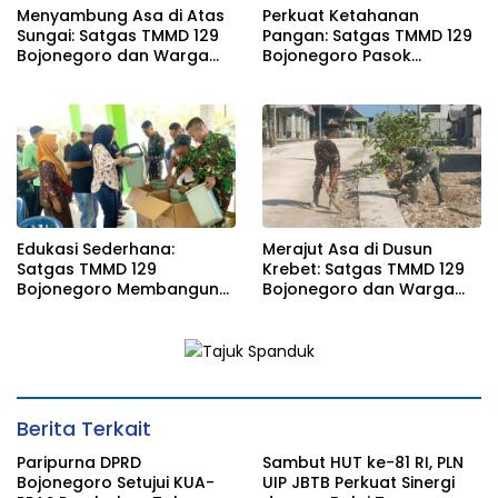
Menyambung Asa di Atas
Perkuat Ketahanan
Sungai: Satgas TMMD 129
Pangan: Satgas TMMD 129
Bojonegoro dan Warga
Bojonegoro Pasok
Wujudkan Jembatan
Ratusan Bibit Sayuran
Brang Etan
untuk Warga Kesongo
Edukasi Sederhana:
Merajut Asa di Dusun
Satgas TMMD 129
Krebet: Satgas TMMD 129
Bojonegoro Membangun
Bojonegoro dan Warga
Kesadaran dan Karakter
Kompak Perkuat Drainase
Peduli Lingkungan di
Kesongo
Berita Terkait
Paripurna DPRD
Sambut HUT ke-81 RI, PLN
Bojonegoro Setujui KUA-
UIP JBTB Perkuat Sinergi