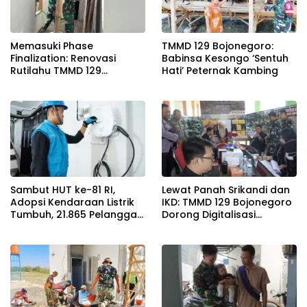
Memasuki Phase
TMMD 129 Bojonegoro:
Finalization: Renovasi
Babinsa Kesongo ‘Sentuh
Rutilahu TMMD 129
Hati’ Peternak Kambing
Bojonegoro di Rumah Pak
Koko Dikebut
Sambut HUT ke-81 RI,
Lewat Panah Srikandi dan
Adopsi Kendaraan Listrik
IKD: TMMD 129 Bojonegoro
Tumbuh, 21.865 Pelanggan
Dorong Digitalisasi
Baru Gunakan Home
Adminduk
Charging Services PLN
pada Semester I 2026