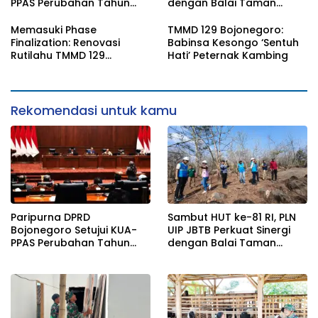
PPAS Perubahan Tahun
dengan Balai Taman
2026
Nasional Baluran Bahas
Kajian Rencana Proyek
Memasuki Phase
TMMD 129 Bojonegoro:
SUTET 500 kV Paiton–
Finalization: Renovasi
Babinsa Kesongo ‘Sentuh
Watudodol/Kalipuro
Rutilahu TMMD 129
Hati’ Peternak Kambing
Bojonegoro di Rumah Pak
Koko Dikebut
Rekomendasi untuk kamu
Paripurna DPRD
Sambut HUT ke-81 RI, PLN
Bojonegoro Setujui KUA-
UIP JBTB Perkuat Sinergi
PPAS Perubahan Tahun
dengan Balai Taman
2026
Nasional Baluran Bahas
Kajian Rencana Proyek
SUTET 500 kV Paiton–
Watudodol/Kalipuro