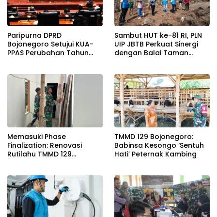
Paripurna DPRD
Sambut HUT ke-81 RI, PLN
Bojonegoro Setujui KUA-
UIP JBTB Perkuat Sinergi
PPAS Perubahan Tahun
dengan Balai Taman
2026
Nasional Baluran Bahas
Kajian Rencana Proyek
SUTET 500 kV Paiton–
Watudodol/Kalipuro
Memasuki Phase
TMMD 129 Bojonegoro:
Finalization: Renovasi
Babinsa Kesongo ‘Sentuh
Rutilahu TMMD 129
Hati’ Peternak Kambing
Bojonegoro di Rumah Pak
Koko Dikebut