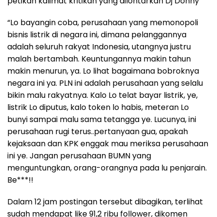
petikan kalimat kritikan yang dilontarkan Dj Donny
“Lo bayangin coba, perusahaan yang memonopoli
bisnis listrik di negara ini, dimana pelanggannya
adalah seluruh rakyat Indonesia, utangnya justru
malah bertambah. Keuntungannya makin tahun
makin menurun, ya. Lo lihat bagaimana bobroknya
negara ini ya. PLN ini adalah perusahaan yang selalu
bikin malu rakyatnya. Kalo Lo telat bayar listrik, ye,
listrik Lo diputus, kalo token lo habis, meteran Lo
bunyi sampai malu sama tetangga ye. Lucunya, ini
perusahaan rugi terus..pertanyaan gua, apakah
kejaksaan dan KPK enggak mau meriksa perusahaan
ini ye. Jangan perusahaan BUMN yang
menguntungkan, orang-orangnya pada lu penjarain.
Be***!!
Dalam 12 jam postingan tersebut dibagikan, terlihat
sudah mendapat like 91,2 ribu follower, dikomen