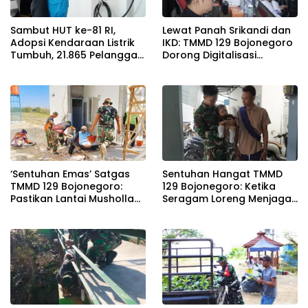
Sambut HUT ke-81 RI,
Lewat Panah Srikandi dan
Adopsi Kendaraan Listrik
IKD: TMMD 129 Bojonegoro
Tumbuh, 21.865 Pelanggan
Dorong Digitalisasi
Baru Gunakan Home
Adminduk
Charging Services PLN
pada Semester I 2026
‘Sentuhan Emas’ Satgas
Sentuhan Hangat TMMD
TMMD 129 Bojonegoro:
129 Bojonegoro: Ketika
Pastikan Lantai Musholla
Seragam Loreng Menjaga
Rest Area Kesongo Rapi
Senyum Sang Balita di
dan Presisi
Kesongo