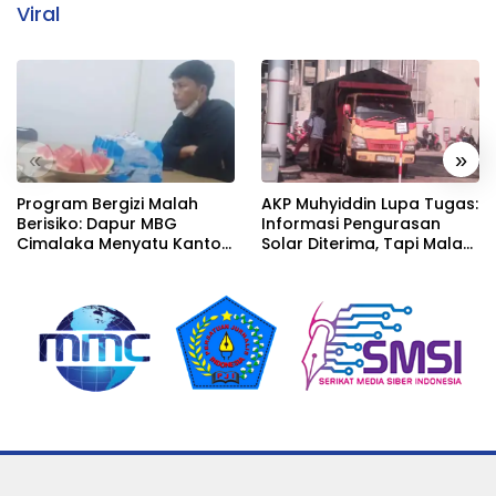
Viral
«
»
Program Bergizi Malah
AKP Muhyiddin Lupa Tugas:
Berisiko: Dapur MBG
Informasi Pengurasan
Cimalaka Menyatu Kantor
Solar Diterima, Tapi Malah
Desa, Fasilitas Jauh dari
Menunggu Orang Lain
Standar
Carikan Bukti!