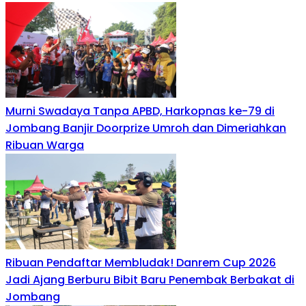
Murni Swadaya Tanpa APBD, Harkopnas ke-79 di
Jombang Banjir Doorprize Umroh dan Dimeriahkan
Ribuan Warga
Ribuan Pendaftar Membludak! Danrem Cup 2026
Jadi Ajang Berburu Bibit Baru Penembak Berbakat di
Jombang