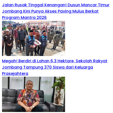
Jalan Rusak Tinggal Kenangan! Dusun Mancar Timur
Jombang Kini Punya Akses Paving Mulus Berkat
Program Mantra 2026
Megah! Berdiri di Lahan 6,3 Hektare, Sekolah Rakyat
Jombang Tampung 370 Siswa dari Keluarga
Prasejahtera