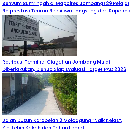
Senyum Sumringah di Mapolres Jombang! 29 Pelajar
Berprestasi Terima Beasiswa Langsung dari Kapolres
Retribusi Terminal Glagahan Jombang Mulai
Diberlakukan, Dishub Siap Evaluasi Target PAD 2026
Jalan Dusun Karobelah 2 Mojoagung “Naik Kelas”,
Kini Lebih Kokoh dan Tahan Lama!