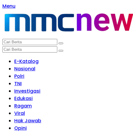
Langsung
Menu
ke
konten
E-Katalog
Nasional
Polri
TNI
Investigasi
Edukasi
Ragam
Viral
Hak Jawab
Opini