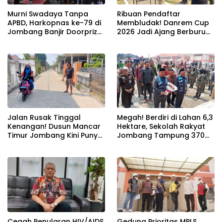
Murni Swadaya Tanpa
Ribuan Pendaftar
APBD, Harkopnas ke-79 di
Membludak! Danrem Cup
Jombang Banjir Doorprize
2026 Jadi Ajang Berburu
Umroh dan Dimeriahkan
Bibit Baru Penembak
Ribuan Warga
Berbakat di Jombang
Jalan Rusak Tinggal
Megah! Berdiri di Lahan 6,3
Kenangan! Dusun Mancar
Hektare, Sekolah Rakyat
Timur Jombang Kini Punya
Jombang Tampung 370
Akses Paving Mulus Berkat
Siswa dari Keluarga
Program Mantra 2026
Prasejahtera
Cegah Penularan HIV/AIDS,
Gedung Prioritas MPLS