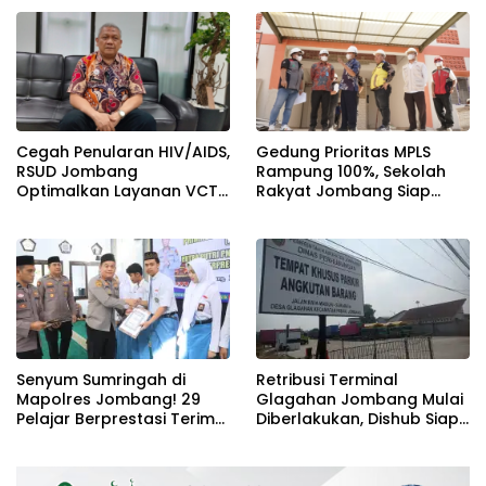
Program Mantra 2026
Prasejahtera
Cegah Penularan HIV/AIDS,
Gedung Prioritas MPLS
RSUD Jombang
Rampung 100%, Sekolah
Optimalkan Layanan VCT
Rakyat Jombang Siap
dan Edukasi Kesehatan
Sambut Siswa Baru 30 Juli
Remaja
2026
Senyum Sumringah di
Retribusi Terminal
Mapolres Jombang! 29
Glagahan Jombang Mulai
Pelajar Berprestasi Terima
Diberlakukan, Dishub Siap
Beasiswa Langsung dari
Evaluasi Target PAD 2026
Kapolres