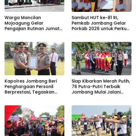
Warga Mancilan
Sambut HUT ke-81 RI,
Mojoagung Gelar
Pemkab Jombang Gelar
Pengajian Rutinan Jumat
Porkab 2026 untuk Perkuat
Legi Sekaligus Sambut HUT
Solidaritas Antar-ASN
17 Agustus Ke- 81 RI
Kapolres Jombang Beri
Siap Kibarkan Merah Putih,
Penghargaan Personil
76 Putra-Putri Terbaik
Berprestasi, Tegaskan
Jombang Mulai Jalani
Komitmen Zero Miras
Pemusatan Latihan di
Jelang Muktamar NU ke-
Pendopo Kabupaten
35