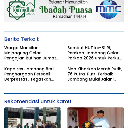
Berita Terkait
Warga Mancilan
Sambut HUT ke-81 RI,
Mojoagung Gelar
Pemkab Jombang Gelar
Pengajian Rutinan Jumat
Porkab 2026 untuk Perkuat
Legi Sekaligus Sambut HUT
Solidaritas Antar-ASN
17 Agustus Ke- 81 RI
Kapolres Jombang Beri
Siap Kibarkan Merah Putih,
Penghargaan Personil
76 Putra-Putri Terbaik
Berprestasi, Tegaskan
Jombang Mulai Jalani
Komitmen Zero Miras
Pemusatan Latihan di
Jelang Muktamar NU ke-
Pendopo Kabupaten
35
Rekomendasi untuk kamu