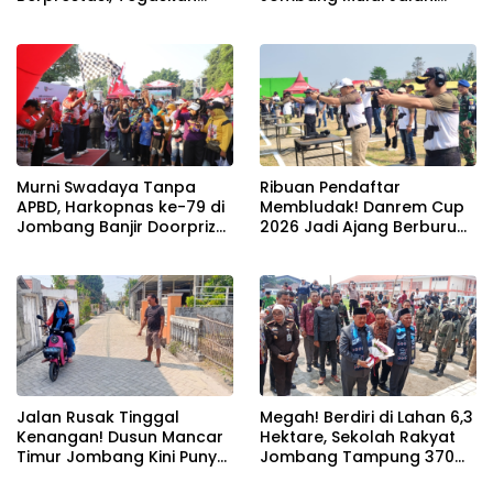
Komitmen Zero Miras
Pemusatan Latihan di
Jelang Muktamar NU ke-
Pendopo Kabupaten
35
Murni Swadaya Tanpa
Ribuan Pendaftar
APBD, Harkopnas ke-79 di
Membludak! Danrem Cup
Jombang Banjir Doorprize
2026 Jadi Ajang Berburu
Umroh dan Dimeriahkan
Bibit Baru Penembak
Ribuan Warga
Berbakat di Jombang
Jalan Rusak Tinggal
Megah! Berdiri di Lahan 6,3
Kenangan! Dusun Mancar
Hektare, Sekolah Rakyat
Timur Jombang Kini Punya
Jombang Tampung 370
Akses Paving Mulus Berkat
Siswa dari Keluarga