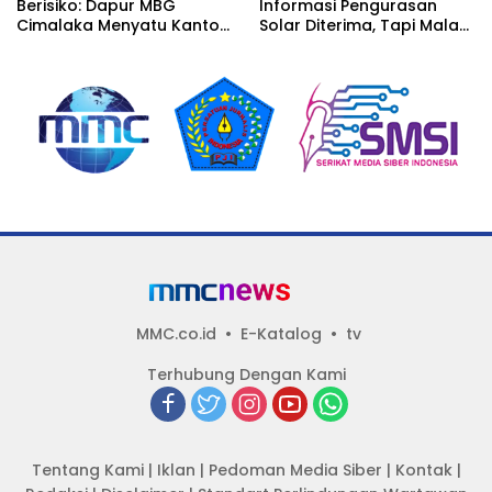
Berisiko: Dapur MBG
Informasi Pengurasan
Cimalaka Menyatu Kantor
Solar Diterima, Tapi Malah
Desa, Fasilitas Jauh dari
Menunggu Orang Lain
Standar
Carikan Bukti!
MMC.co.id
E-Katalog
tv
Terhubung Dengan Kami
Tentang Kami
|
Iklan
|
Pedoman Media Siber
|
Kontak
|