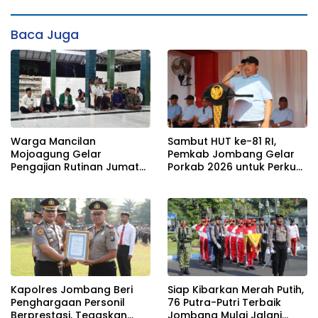
Baca Juga
Warga Mancilan
Sambut HUT ke-81 RI,
Mojoagung Gelar
Pemkab Jombang Gelar
Pengajian Rutinan Jumat
Porkab 2026 untuk Perkuat
Legi Sekaligus Sambut HUT
Solidaritas Antar-ASN
17 Agustus Ke- 81 RI
Kapolres Jombang Beri
Siap Kibarkan Merah Putih,
Penghargaan Personil
76 Putra-Putri Terbaik
Berprestasi, Tegaskan
Jombang Mulai Jalani