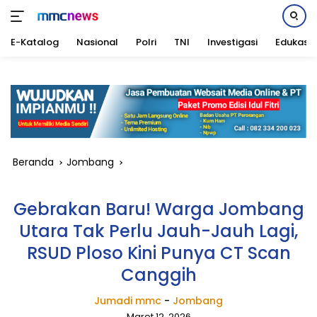
E-Katalog
Nasional
Polri
TNI
Investigasi
Edukasi
Langsung
ke
konten
Beranda
Jombang
Gebrakan Baru! Warga Jombang
Utara Tak Perlu Jauh-Jauh Lagi,
RSUD Ploso Kini Punya CT Scan
Canggih
Jumadi mmc
-
Jombang
Maret 12, 2026