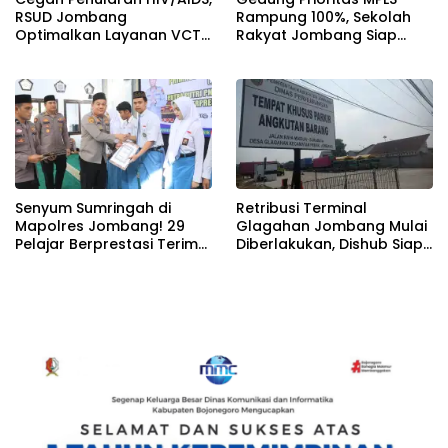
RSUD Jombang
Rampung 100%, Sekolah
Optimalkan Layanan VCT
Rakyat Jombang Siap
dan Edukasi Kesehatan
Sambut Siswa Baru 30 Juli
Remaja
2026
Senyum Sumringah di
Retribusi Terminal
Mapolres Jombang! 29
Glagahan Jombang Mulai
Pelajar Berprestasi Terima
Diberlakukan, Dishub Siap
Beasiswa Langsung dari
Evaluasi Target PAD 2026
Kapolres