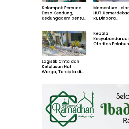
Kelompok Pemuda
Momentum Jela
Desa Kendung,
HUT Kemerdeka
Kedungadem bentuk
RI, Dinpora
Petani Milenial
Bojonegoro gela
Road Race
Kepala
Kesyabandaraa
Otoritas Pelabu
(KSOP)
Logistik Cinta dan
Ketulusan Hati
Warga, Tercipta di
TMMD 129
Bojonegoro