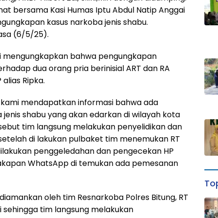
mat bersama Kasi Humas Iptu Abdul Natip Anggai
ngungkapan kasus narkoba jenis shabu.
asa (6/5/25).
 Zai mengungkapkan bahwa pengungkapan
rhadap dua orang pria berinisial ART dan RA
alias Ripka.
u, kami mendapatkan informasi bahwa ada
a jenis shabu yang akan edarkan di wilayah kota
rsebut tim langsung melakukan penyelidikan dan
n setelah di lakukan pulbaket tim menemukan RT
dilakukan penggeledahan dan pengecekan HP
ercakapan WhatsApp di temukan ada pemesanan
Top
 diamankan oleh tim Resnarkoba Polres Bitung, RT
 sehingga tim langsung melakukan