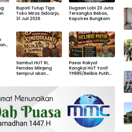
ng
Bupati Tutup Tiga
Dugaan Lobi 20 Juta:
an
Toko Miras Sidoarjo,
Tersangka Bebas,
31 Juli 2026
Kapolres Bungkam
r
n
han
Sambut HUT RI,
Pasar Rakyat
Pemdes Mlinjeng
Rangkai HUT Yonif
Semprul akan
TP885/Belibis Putih
Menggelar Gebyar
dan Kemerdekaan RI
Bazzar