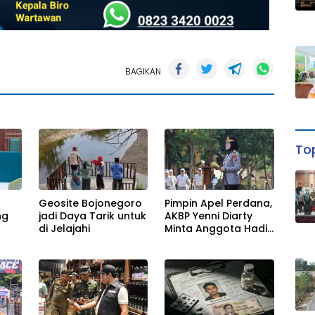
BAGIKAN
Top
Geosite Bojonegoro
Pimpin Apel Perdana,
ng
jadi Daya Tarik untuk
AKBP Yenni Diarty
di Jelajahi
Minta Anggota Hadir
untuk Masyarakat