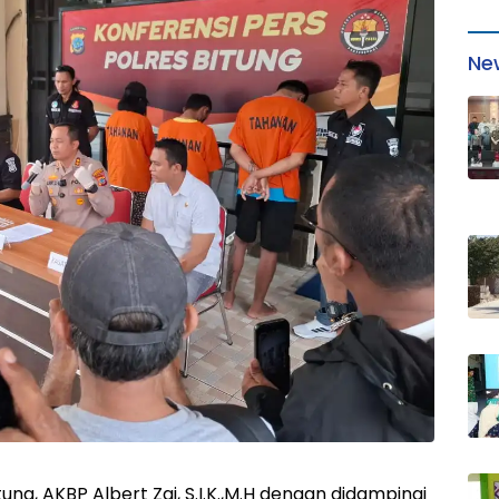
Ne
ng, AKBP Albert Zai, S.I.K.,M.H dengan didampingi