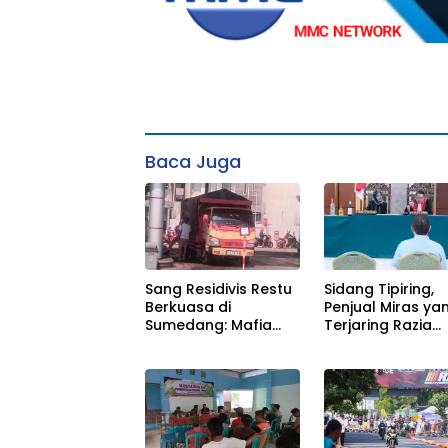
Baca Juga
Sidang Tipiring,
Sang Residivis Restu
Penjual Miras ya
Berkuasa di
Terjaring Razia
Sumedang: Mafia
Divonis Bersalah
Solar Subsidi
Beroperasi Terang-
Terangan, Seolah
Hukum Bungkam