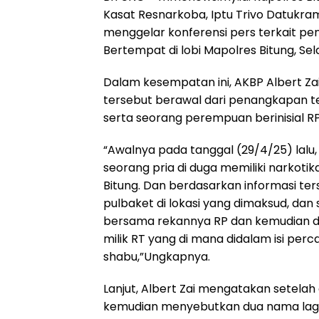
Kasat Resnarkoba, Iptu Trivo Datukra
menggelar konferensi pers terkait pe
Bertempat di lobi Mapolres Bitung, Sel
Dalam kesempatan ini, AKBP Albert
tersebut berawal dari penangkapan te
serta seorang perempuan berinisial RP 
“Awalnya pada tanggal (29/4/25) lal
seorang pria di duga memiliki narkotik
Bitung. Dan berdasarkan informasi te
pulbaket di lokasi yang dimaksud, da
bersama rekannya RP dan kemudian 
milik RT yang di mana didalam isi p
shabu,”Ungkapnya.
Lanjut, Albert Zai mengatakan setelah
kemudian menyebutkan dua nama lagi