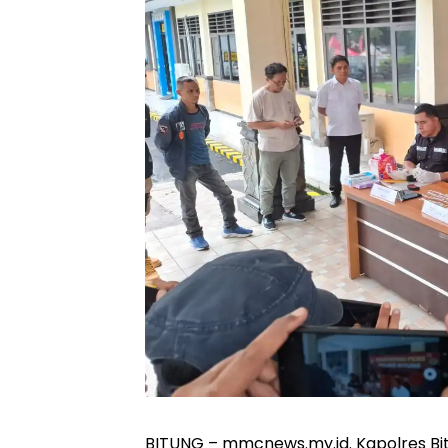
BITUNG – mmcnews.my.id. Kapolres Bitu