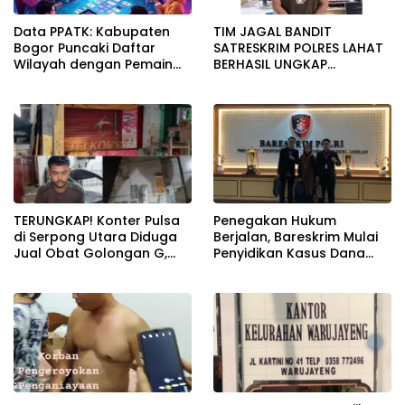
Data PPATK: Kabupaten
TIM JAGAL BANDIT
Bogor Puncaki Daftar
SATRESKRIM POLRES LAHAT
Wilayah dengan Pemain
BERHASIL UNGKAP
Judi Online Terbanyak di
PENCURIAN KOTAK AMAL
Indonesia
MASJID
TERUNGKAP! Konter Pulsa
Penegakan Hukum
di Serpong Utara Diduga
Berjalan, Bareskrim Mulai
Jual Obat Golongan G,
Penyidikan Kasus Dana
Penjaga Akui Dapat Gaji
Lender P2P Lending
Rp1,5 Juta/Bulan