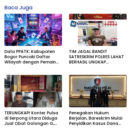
Baca Juga
Data PPATK: Kabupaten
TIM JAGAL BANDIT
Bogor Puncaki Daftar
SATRESKRIM POLRES LAHAT
Wilayah dengan Pemain
BERHASIL UNGKAP
Judi Online Terbanyak di
PENCURIAN KOTAK AMAL
Indonesia
MASJID
TERUNGKAP! Konter Pulsa
Penegakan Hukum
di Serpong Utara Diduga
Berjalan, Bareskrim Mulai
Jual Obat Golongan G,
Penyidikan Kasus Dana
Penjaga Akui Dapat Gaji
Lender P2P Lending