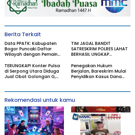
Berita Terkait
Data PPATK: Kabupaten
TIM JAGAL BANDIT
Bogor Puncaki Daftar
SATRESKRIM POLRES LAHAT
Wilayah dengan Pemain
BERHASIL UNGKAP
Judi Online Terbanyak di
PENCURIAN KOTAK AMAL
Indonesia
MASJID
TERUNGKAP! Konter Pulsa
Penegakan Hukum
di Serpong Utara Diduga
Berjalan, Bareskrim Mulai
Jual Obat Golongan G,
Penyidikan Kasus Dana
Penjaga Akui Dapat Gaji
Lender P2P Lending
Rp1,5 Juta/Bulan
Rekomendasi untuk kamu