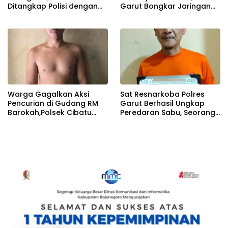
Ditangkap Polisi dengan
Garut Bongkar Jaringan
Barang Bukti Sabu Hingga
Pencuri Bermodus
Psikotropika
Kekerasan
Warga Gagalkan Aksi
Sat Resnarkoba Polres
Pencurian di Gudang RM
Garut Berhasil Ungkap
Barokah,Polsek Cibatu
Peredaran Sabu, Seorang
Amankan Pelaku
Pria Diamankan Petugas