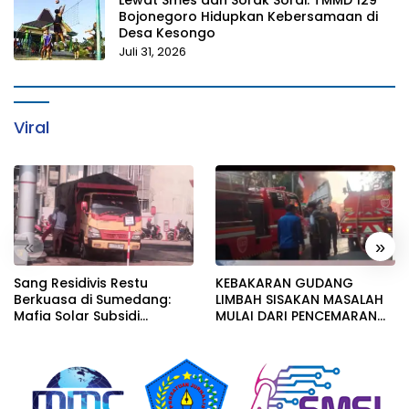
Bojonegoro Hidupkan Kebersamaan di
Desa Kesongo
Juli 31, 2026
Viral
«
»
Sang Residivis Restu
KEBAKARAN GUDANG
Berkuasa di Sumedang:
LIMBAH SISAKAN MASALAH
Mafia Solar Subsidi
MULAI DARI PENCEMARAN
Beroperasi Terang-
SAMPAI DUGAAN GUDANG
Terangan, Seolah Hukum
TERSEBUT TAK KANTONGI
Bungkam
IZIN LINGKUNGAN