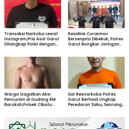
Transaksi Narkoba Lewat
Residivis Curanmor
Instagram,Pria Asal Garut
Bersenjata Dibekuk, Polres
Ditangkap Polisi dengan
Garut Bongkar Jaringan
Barang Bukti Sabu Hingga
Pencuri Bermodus
Psikotropika
Kekerasan
Warga Gagalkan Aksi
Sat Resnarkoba Polres
Pencurian di Gudang RM
Garut Berhasil Ungkap
Barokah,Polsek Cibatu
Peredaran Sabu, Seorang
Amankan Pelaku
Pria Diamankan Petugas