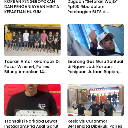
KORBAN PENGEROYOKAN
Dugaan “Setoran Wajib”
DAN PENGANIAYAAN MINTA
Rp100 Ribu dalam
KEPASTIAN HUKUM
Pembagian BLTS di
Warujayeng: Warga
Bersaksi, RT Menghilang,
Motif Pemotongan Masih
Misterius
Tauran Antar Kelompok Di
Seorang Gus Guru Spritual
Pasar Winenet, Polres
di Ngawi Jadi Korban
Bitung Amankan 14
Penipuan Jutaan Rupiah,
Terduga Pelaku.
Pelaku Dilaporkan Ke Polisi
Transaksi Narkoba Lewat
Residivis Curanmor
Instagram,Pria Asal Garut
Bersenjata Dibekuk, Polres