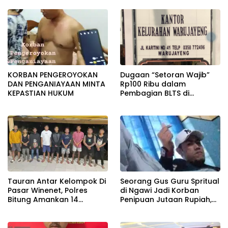
Rp1,5 Juta/Bulan
KORBAN PENGEROYOKAN
Dugaan “Setoran Wajib”
DAN PENGANIAYAAN MINTA
Rp100 Ribu dalam
KEPASTIAN HUKUM
Pembagian BLTS di
Warujayeng: Warga
Bersaksi, RT Menghilang,
Motif Pemotongan Masih
Misterius
Tauran Antar Kelompok Di
Seorang Gus Guru Spritual
Pasar Winenet, Polres
di Ngawi Jadi Korban
Bitung Amankan 14
Penipuan Jutaan Rupiah,
Terduga Pelaku.
Pelaku Dilaporkan Ke Polisi