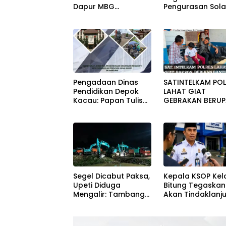
Dapur MBG
Pengurasan Sola
Cimalaka Menyatu
Diterima, Tapi M
Kantor Desa,
Menunggu Oran
Fasilitas Jauh dari
Lain Carikan Bukt
Standar
Pengadaan Dinas
SATINTELKAM POL
Pendidikan Depok
LAHAT GIAT
Kacau: Papan Tulis
GEBRAKAN BERU
Sampai Alat Tulis
BANTUAN KURSI
Sekolah Melanggar
RODA DAN BANT
Aturan, Harga
PERLENGKAPAN
Disembunyikan!
SEKOLAH
Segel Dicabut Paksa,
Kepala KSOP Kela
Upeti Diduga
Bitung Tegaskan
Mengalir: Tambang
Akan Tindaklanju
Liar Cigudeg
Dugaan Pemera
Menantang Negara
dan Buka Kanal
Pengaduan