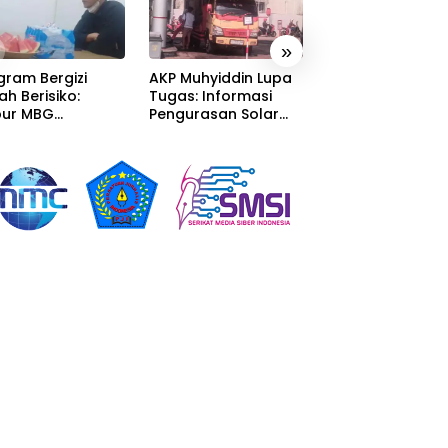
»
gram Bergizi
AKP Muhyiddin Lupa
Sang Residivis R
ah Berisiko:
Tugas: Informasi
Berkuasa di
ur MBG
Pengurasan Solar
Sumedang: Mafi
alaka Menyatu
Diterima, Tapi Malah
Solar Subsidi
tor Desa,
Menunggu Orang
Beroperasi Tera
litas Jauh dari
Lain Carikan Bukti!
Terangan, Seola
ndar
Hukum Bungka