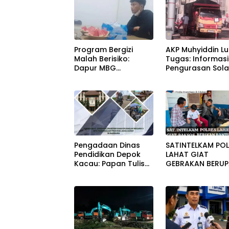
Program Bergizi
AKP Muhyiddin L
Malah Berisiko:
Tugas: Informasi
Dapur MBG
Pengurasan Sola
Cimalaka Menyatu
Diterima, Tapi M
Kantor Desa,
Menunggu Oran
Fasilitas Jauh dari
Lain Carikan Bukt
Standar
Pengadaan Dinas
SATINTELKAM POL
Pendidikan Depok
LAHAT GIAT
Kacau: Papan Tulis
GEBRAKAN BERU
Sampai Alat Tulis
BANTUAN KURSI
Sekolah Melanggar
RODA DAN BANT
Aturan, Harga
PERLENGKAPAN
Disembunyikan!
SEKOLAH