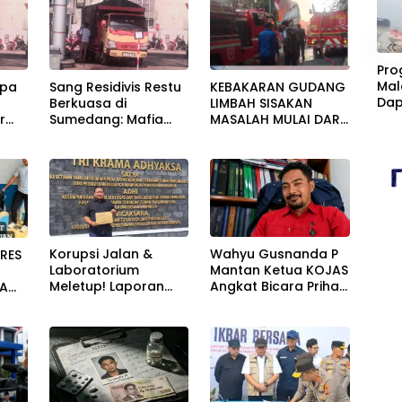
«
Pro
Mal
upa
Sang Residivis Restu
KEBAKARAN GUDANG
Dap
Berkuasa di
LIMBAH SISAKAN
Cim
r
Sumedang: Mafia
MASALAH MULAI DARI
Kan
alah
Solar Subsidi
PENCEMARAN SAMPAI
Fasi
g
Beroperasi Terang-
DUGAAN GUDANG
Sta
i!
Terangan, Seolah
TERSEBUT TAK
Hukum Bungkam
KANTONGI IZIN
LINGKUNGAN
Korupsi Jalan &
Wahyu Gusnanda P
RES
Laboratorium
Mantan Ketua KOJAS
Meletup! Laporan
Angkat Bicara Prihal
PA
Masuk Kejari —
Reshuffle
Karisma Harianja: Ini
Kepengurusan
UAN
Baru Awal
Gempuran