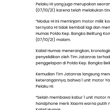
Pelaku HI yang juga merupakan seorang
(07/10/21) karena telah melakukan t
“Modus HI ini meminjam motor milik k
ternyata HI tidak kembali lagi dan m
Humas Polda Kep. Bangka Belitung Komb
(07/10/21) malam.
Kabid Humas menerangkan, kronologis
penyelidikan oleh Tim Jatanras terha
penggelapan di Polda Kep. Bangka Beli
Kemudian Tim Jatanras langsung meng
keterangannya, bahwa 1 unit motor Ya
Pelaku HI.
“Selain membawa kabur 1 unit motor mi
handphone merk Xiaomi warna putih m
Kabid Humas.