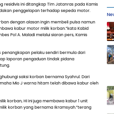
 residivis ini ditangkap Tim Jatanras pada Kamis
indakan penggelapan terhadap sepeda motor.
Ne
orban dengan alasan ingin membeli pulsa namun
embawa kabur motor milik korban.”kata Kabid
es Pol A. Maladi melalui siaran pers, Kamis
 penangkapan pelaku sendiri bermula dari
dap laporan pengaduan tindak pidana
tung.
hubungi saksi korban bernama Syahrul. Dari
maha Mio J warna hitam telah dibawa kabur oleh
lik korban, HI ini juga membawa kabur 1 unit
ilik korban yang bernama Ikramsyah.”terang