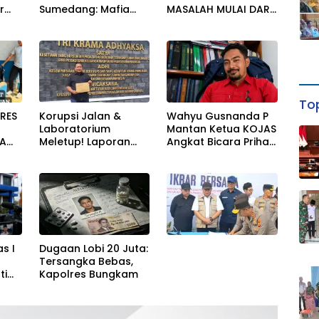
r
Sumedang: Mafia
MASALAH MULAI DARI
alah
Solar Subsidi
PENCEMARAN SAMPAI
g
Beroperasi Terang-
DUGAAN GUDANG
i!
Terangan, Seolah
TERSEBUT TAK
Hukum Bungkam
KANTONGI IZIN
LINGKUNGAN
Top
Korupsi Jalan &
Wahyu Gusnanda P
RES
Laboratorium
Mantan Ketua KOJAS
Meletup! Laporan
Angkat Bicara Prihal
PA
Masuk Kejari —
Reshuffle
Karisma Harianja: Ini
Kepengurusan
UAN
Baru Awal
Gempuran
s I
Dugaan Lobi 20 Juta:
Tersangka Bebas,
ti
Kapolres Bungkam
san