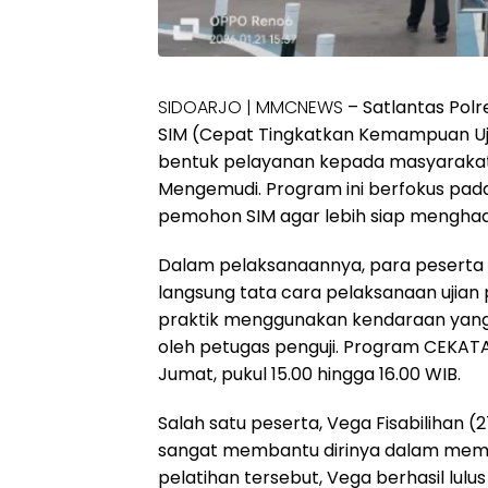
SIDOARJO | MMCNEWS
– Satlantas Pol
SIM (Cepat Tingkatkan Kemampuan Ujia
bentuk pelayanan kepada masyarakat,
Mengemudi. Program ini berfokus pa
pemohon SIM agar lebih siap menghadap
Dalam pelaksanaannya, para peserta 
langsung tata cara pelaksanaan ujian pr
praktik menggunakan kendaraan yang d
oleh petugas penguji. Program CEKATAN
Jumat, pukul 15.00 hingga 16.00 WIB.
Salah satu peserta, Vega Fisabilihan (
sangat membantu dirinya dalam memah
pelatihan tersebut, Vega berhasil lulus