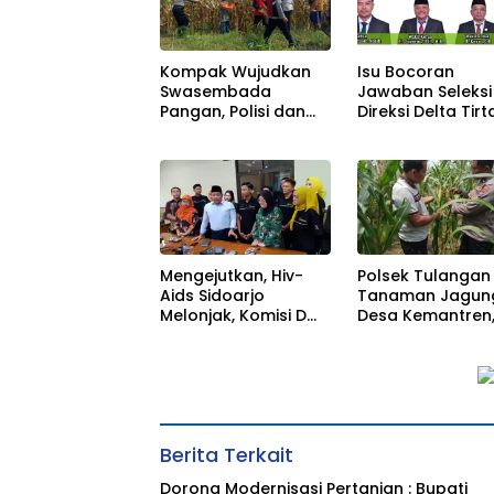
Kompak Wujudkan
Isu Bocoran
Swasembada
Jawaban Seleksi
Pangan, Polisi dan
Direksi Delta Tirt
Petani di
Mengemuka, DP
Balongbendo Kelola
Minta Proses Te
Tanaman Jagung
Transparan
Mengejutkan, Hiv-
Polsek Tulangan
Aids Sidoarjo
Tanaman Jagung
Melonjak, Komisi D
Desa Kemantren
Bersama Dinkes
Wujudkan
Tekan Kenaikan
Swasembada
Secara Masif
Pangan
Berita Terkait
Dorong Modernisasi Pertanian : Bupati