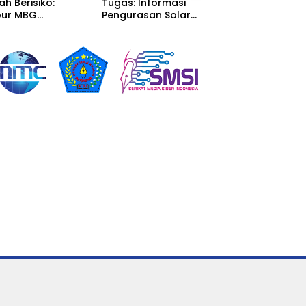
ah Berisiko:
Tugas: Informasi
Berkuasa di
ur MBG
Pengurasan Solar
Sumedang: Mafi
alaka Menyatu
Diterima, Tapi Malah
Solar Subsidi
tor Desa,
Menunggu Orang
Beroperasi Tera
litas Jauh dari
Lain Carikan Bukti!
Terangan, Seola
ndar
Hukum Bungka