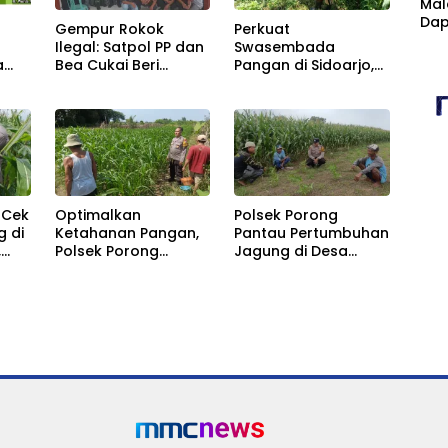
Mal
Dap
Gempur Rokok
Perkuat
Cim
Ilegal: Satpol PP dan
Swasembada
Kan
a
Bea Cukai Beri
Pangan di Sidoarjo,
Fasi
RD
Penyuluhan ke
Polsek Balongbendo
Sta
tap
Warga
Pantau
Tanggulangin
Perkembangan
Tanaman Jagung
Hibrida
 Cek
Optimalkan
Polsek Porong
 di
Ketahanan Pangan,
Pantau Pertumbuhan
,
Polsek Porong
Jagung di Desa
bersama Petani
Pesawahan, Dukung
Pantau
Ketahanan Pangan
Perkembangan
Nasional
Tanaman Jagung