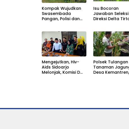
Kompak Wujudkan
Isu Bocoran
Swasembada
Jawaban Seleksi
Pangan, Polisi dan
Direksi Delta Tirt
Petani di
Mengemuka, DP
Balongbendo Kelola
Minta Proses Te
Tanaman Jagung
Transparan
Mengejutkan, Hiv-
Polsek Tulangan
Aids Sidoarjo
Tanaman Jagung
Melonjak, Komisi D
Desa Kemantren
Bersama Dinkes
Wujudkan
Tekan Kenaikan
Swasembada
Secara Masif
Pangan