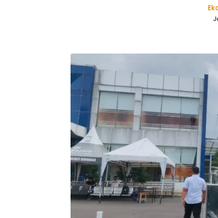
Eko
J