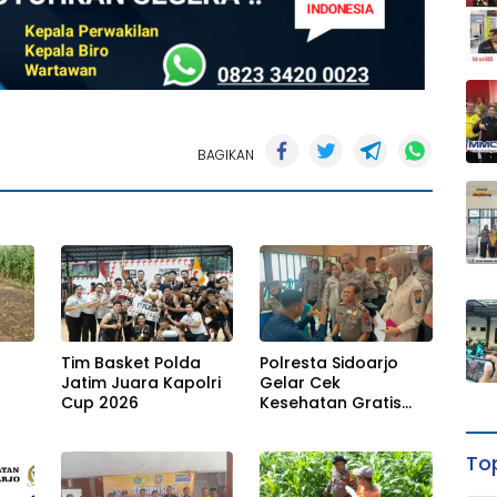
BAGIKAN
Tim Basket Polda
Polresta Sidoarjo
Jatim Juara Kapolri
Gelar Cek
Cup 2026
Kesehatan Gratis
Anggota Sambut
Hari Bhayangkara
Top
an
ke-80