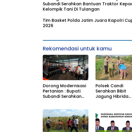
Subandi Serahkan Bantuan Traktor Kepa
Kelompik Tani Di Tulangan
Tim Basket Polda Jatim Juara Kapolri Cu
2026
Rekomendasi untuk kamu
Dorong Modernisasi
Polsek Candi
Pertanian : Bupati
Serahkan Bibit
Subandi Serahkan
Jagung Hibrida
Bantuan Traktor
Perkasa kepada
Kepada Kelompik
Petani, Perkuat
Tani Di Tulangan
Ketahanan Pang
di Sidoarjo