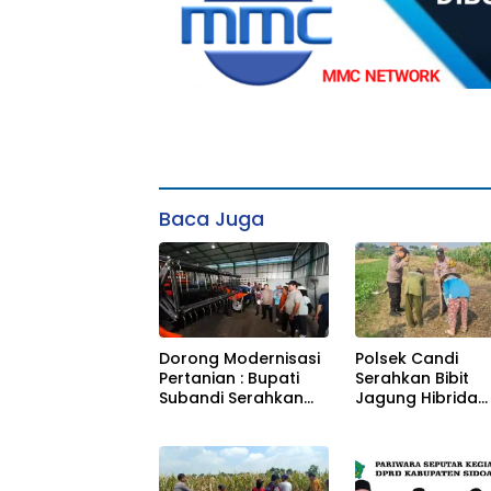
Baca Juga
Dorong Modernisasi
Polsek Candi
Pertanian : Bupati
Serahkan Bibit
Subandi Serahkan
Jagung Hibrida
Bantuan Traktor
Perkasa kepada
Kepada Kelompik
Petani, Perkuat
Tani Di Tulangan
Ketahanan Pang
di Sidoarjo