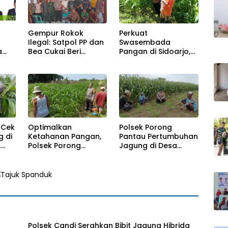
Gempur Rokok
Perkuat
Ilegal: Satpol PP dan
Swasembada
a
Bea Cukai Beri
Pangan di Sidoarjo,
RD
Penyuluhan ke
Polsek Balongbendo
tap
Warga
Pantau
Tanggulangin
Perkembangan
Tanaman Jagung
Hibrida
 Cek
Optimalkan
Polsek Porong
 di
Ketahanan Pangan,
Pantau Pertumbuhan
,
Polsek Porong
Jagung di Desa
bersama Petani
Pesawahan, Dukung
Pantau
Ketahanan Pangan
Perkembangan
Nasional
Tanaman Jagung
Polsek Candi Serahkan Bibit Jagung Hibrida