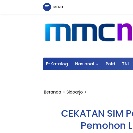
MENU
Langsung
ke
konten
E-Katalog
Nasional
Polri
TNI
Beranda
Sidoarjo
CEKATAN SIM Po
Pemohon Lu