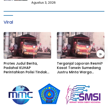
Agustus 3, 2026
Viral
«
»
Protes Judul Berita,
Terganjal Laporan Resmi?
Padahal KUHAP
Kasat Tanwin Sumedang
Perintahkan Polisi Tindak
Justru Minta Warga
Tanpa Harus Ada Laporan
Datang Melapor, Padahal
Bukti Di Depan Mata