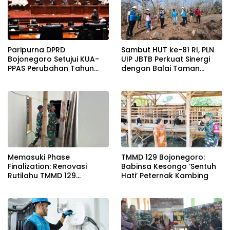
Paripurna DPRD
Sambut HUT ke-81 RI, PLN
Bojonegoro Setujui KUA-
UIP JBTB Perkuat Sinergi
PPAS Perubahan Tahun
dengan Balai Taman
2026
Nasional Baluran Bahas
Kajian Rencana Proyek
SUTET 500 kV Paiton–
Watudodol/Kalipuro
Memasuki Phase
TMMD 129 Bojonegoro:
Finalization: Renovasi
Babinsa Kesongo ‘Sentuh
Rutilahu TMMD 129
Hati’ Peternak Kambing
Bojonegoro di Rumah Pak
Koko Dikebut