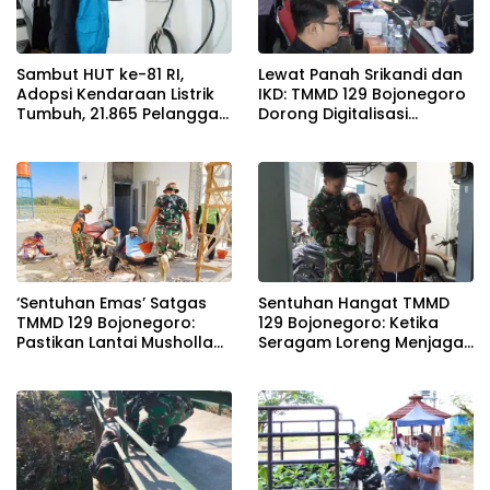
Sambut HUT ke-81 RI,
Lewat Panah Srikandi dan
Adopsi Kendaraan Listrik
IKD: TMMD 129 Bojonegoro
Tumbuh, 21.865 Pelanggan
Dorong Digitalisasi
Baru Gunakan Home
Adminduk
Charging Services PLN
pada Semester I 2026
‘Sentuhan Emas’ Satgas
Sentuhan Hangat TMMD
TMMD 129 Bojonegoro:
129 Bojonegoro: Ketika
Pastikan Lantai Musholla
Seragam Loreng Menjaga
Rest Area Kesongo Rapi
Senyum Sang Balita di
dan Presisi
Kesongo