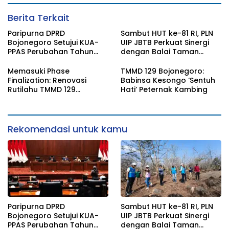
Berita Terkait
Paripurna DPRD
Sambut HUT ke-81 RI, PLN
Bojonegoro Setujui KUA-
UIP JBTB Perkuat Sinergi
PPAS Perubahan Tahun
dengan Balai Taman
2026
Nasional Baluran Bahas
Kajian Rencana Proyek
Memasuki Phase
TMMD 129 Bojonegoro:
SUTET 500 kV Paiton–
Finalization: Renovasi
Babinsa Kesongo ‘Sentuh
Watudodol/Kalipuro
Rutilahu TMMD 129
Hati’ Peternak Kambing
Bojonegoro di Rumah Pak
Koko Dikebut
Rekomendasi untuk kamu
Paripurna DPRD
Sambut HUT ke-81 RI, PLN
Bojonegoro Setujui KUA-
UIP JBTB Perkuat Sinergi
PPAS Perubahan Tahun
dengan Balai Taman