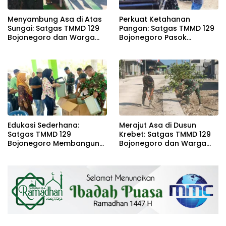
Menyambung Asa di Atas
Perkuat Ketahanan
Sungai: Satgas TMMD 129
Pangan: Satgas TMMD 129
Bojonegoro dan Warga
Bojonegoro Pasok
Wujudkan Jembatan
Ratusan Bibit Sayuran
Brang Etan
untuk Warga Kesongo
Edukasi Sederhana:
Merajut Asa di Dusun
Satgas TMMD 129
Krebet: Satgas TMMD 129
Bojonegoro Membangun
Bojonegoro dan Warga
Kesadaran dan Karakter
Kompak Perkuat Drainase
Peduli Lingkungan di
Kesongo