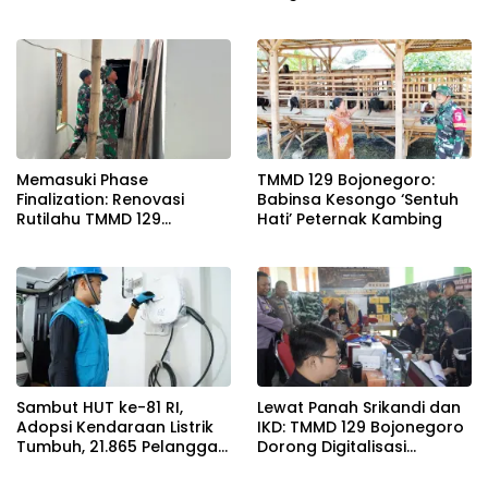
2026
Nasional Baluran Bahas
Kajian Rencana Proyek
SUTET 500 kV Paiton–
Watudodol/Kalipuro
Memasuki Phase
TMMD 129 Bojonegoro:
Finalization: Renovasi
Babinsa Kesongo ‘Sentuh
Rutilahu TMMD 129
Hati’ Peternak Kambing
Bojonegoro di Rumah Pak
Koko Dikebut
Sambut HUT ke-81 RI,
Lewat Panah Srikandi dan
Adopsi Kendaraan Listrik
IKD: TMMD 129 Bojonegoro
Tumbuh, 21.865 Pelanggan
Dorong Digitalisasi
Baru Gunakan Home
Adminduk
Charging Services PLN