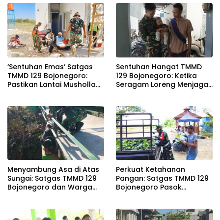
pada Semester I 2026
‘Sentuhan Emas’ Satgas
Sentuhan Hangat TMMD
TMMD 129 Bojonegoro:
129 Bojonegoro: Ketika
Pastikan Lantai Musholla
Seragam Loreng Menjaga
Rest Area Kesongo Rapi
Senyum Sang Balita di
dan Presisi
Kesongo
Menyambung Asa di Atas
Perkuat Ketahanan
Sungai: Satgas TMMD 129
Pangan: Satgas TMMD 129
Bojonegoro dan Warga
Bojonegoro Pasok
Wujudkan Jembatan
Ratusan Bibit Sayuran
Brang Etan
untuk Warga Kesongo