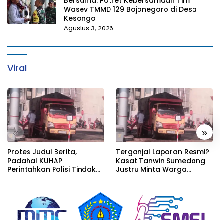
Bersama: Potret Kebersamaan Tim
Wasev TMMD 129 Bojonegoro di Desa
Kesongo
Agustus 3, 2026
Viral
«
»
Protes Judul Berita,
Terganjal Laporan Resmi?
Padahal KUHAP
Kasat Tanwin Sumedang
Perintahkan Polisi Tindak
Justru Minta Warga
Tanpa Harus Ada Laporan
Datang Melapor, Padahal
Bukti Di Depan Mata