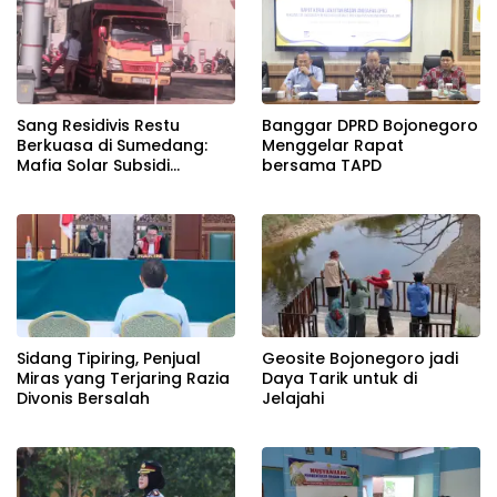
Banggar DPRD Bojonegoro
Sang Residivis Restu
Menggelar Rapat
Berkuasa di Sumedang:
bersama TAPD
Mafia Solar Subsidi
Beroperasi Terang-
Terangan, Seolah Hukum
Bungkam
Sidang Tipiring, Penjual
Geosite Bojonegoro jadi
Miras yang Terjaring Razia
Daya Tarik untuk di
Divonis Bersalah
Jelajahi