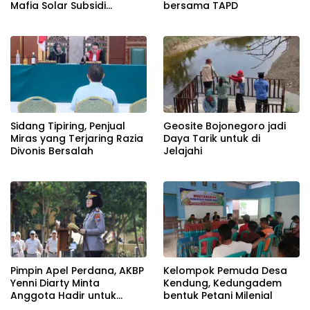
bersama TAPD
Mafia Solar Subsidi
Beroperasi Terang-
Terangan, Seolah Hukum
Bungkam
Sidang Tipiring, Penjual
Geosite Bojonegoro jadi
Miras yang Terjaring Razia
Daya Tarik untuk di
Divonis Bersalah
Jelajahi
Pimpin Apel Perdana, AKBP
Kelompok Pemuda Desa
Yenni Diarty Minta
Kendung, Kedungadem
Anggota Hadir untuk
bentuk Petani Milenial
Masyarakat