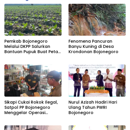
Pemkab Bojonegoro
Fenomena Pancuran
Melalui DKPP Salurkan
Banyu Kuning di Desa
Bantuan Pupuk Buat Petani
Krondonan Bojonegoro
Tembakau
Sikapi Cukai Rokok Ilegal,
Nurul Azizah Hadiri Hari
Satpol PP Bojonegoro
Ulang Tahun PWRI
Menggelar Operasi
Bojonegoro
Gabungan