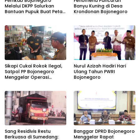
Pemkab Bojonegoro
Fenomena Pancuran
Melalui DKPP Salurkan
Banyu Kuning di Desa
Bantuan Pupuk Buat Petani
Krondonan Bojonegoro
Tembakau
Sikapi Cukai Rokok Ilegal,
Nurul Azizah Hadiri Hari
Satpol PP Bojonegoro
Ulang Tahun PWRI
Menggelar Operasi
Bojonegoro
Gabungan
Banggar DPRD Bojonegoro
Sang Residivis Restu
Menggelar Rapat
Berkuasa di Sumedang: