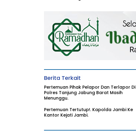
Keterlibatan Korupsi
Mengadakan
DAK Diknas Propinsi
Pemotongan He
Jambi
Korban Di Masjid
Baitul Aldi.
Berita Terkait
Pertemuan Pihak Pelapor Dan Terlapor Di
Polres Tanjung Jabung Barat Masih
Menunggu.
Pertemuan Tertutup!. Kapolda Jambi Ke
Kantor Kejati Jambi.