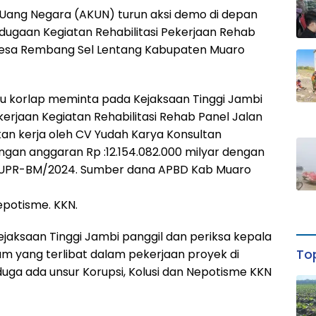
 Uang Negara (AKUN) turun aksi demo di depan
 dugaan Kegiatan Rehabilitasi Pekerjaan Rehab
 Desa Rembang Sel Lentang Kabupaten Muaro
ku korlap meminta pada Kejaksaan Tinggi Jambi
erjaan Kegiatan Rehabilitasi Rehab Panel Jalan
ekan kerja oleh CV Yudah Karya Konsultan
gan anggaran Rp :12.154.082.000 milyar dengan
PUPR-BM/2024. Sumber dana APBD Kab Muaro
epotisme. KKN.
aksaan Tinggi Jambi panggil dan periksa kepala
Top
num yang terlibat dalam pekerjaan proyek di
duga ada unsur Korupsi, Kolusi dan Nepotisme KKN