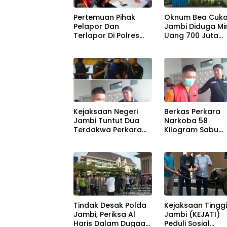
Pertemuan Pihak
Oknum Bea Cuka
Pelapor Dan
Jambi Diduga Mi
Terlapor Di Polres
Uang 700 Juta
Tanjung Jabung
Terkait Tangkap
Barat Masih
Rokok Ilegal
Menunggu.
Berinisial H.
Kejaksaan Negeri
Berkas Perkara
Jambi Tuntut Dua
Narkoba 58
Terdakwa Perkara
Kilogram Sabu
Narkotika 58 Kg
Tersangka Alun
Sabu Seumur Hidup.
Dinyatakan Leng
Tindak Desak Polda
Kejaksaan Tingg
Jambi, Periksa Al
Jambi (KEJATI)
Haris Dalam Dugaan
Peduli Sosial