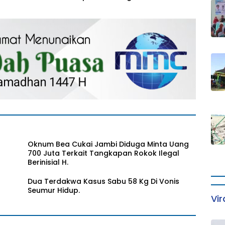
Pabrik PT. MSS Sungai
Komisaris Utama PT
wan
Rengas.
PAL, 6 Tahun Penjara
Oknum Bea Cukai Jambi Diduga Minta Uang
700 Juta Terkait Tangkapan Rokok Ilegal
Berinisial H.
Dua Terdakwa Kasus Sabu 58 Kg Di Vonis
Seumur Hidup.
Vir