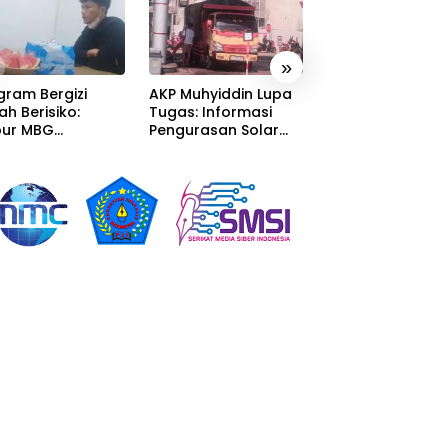
»
gram Bergizi
AKP Muhyiddin Lupa
Sang Residivis R
ah Berisiko:
Tugas: Informasi
Berkuasa di
ur MBG
Pengurasan Solar
Sumedang: Mafi
alaka Menyatu
Diterima, Tapi Malah
Solar Subsidi
tor Desa,
Menunggu Orang
Beroperasi Tera
litas Jauh dari
Lain Carikan Bukti!
Terangan, Seola
ndar
Hukum Bungka