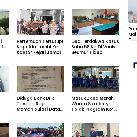
«
Pro
Mal
Dap
i
Pertemuan Tertutup!.
Dua Terdakwa Kasus
Cim
nta
Kapolda Jambi Ke
Sabu 58 Kg Di Vonis
Kan
Kantor Kejati Jambi.
Seumur Hidup.
Fasi
an
Sta
Diduga Bank BPR
Masuk Zona Merah,
Tanggo Rajo
Warga Sukakarya
Memanipulasi Data
Tolak Program Kota
g
Nasabah Konsumen.
Jambi Bahagia
kap.