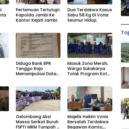
i
Pertemuan Tertutup!.
Dua Terdakwa Kasus
nta
Kapolda Jambi Ke
Sabu 58 Kg Di Vonis
Kantor Kejati Jambi.
Seumur Hidup.
an
Top
Diduga Bank BPR
Masuk Zona Merah,
Tanggo Rajo
Warga Sukakarya
Memanipulasi Data
Tolak Program Kota
g
Nasabah Konsumen.
Jambi Bahagia
kap.
i
Gelombang Aksi
Majelis Hakim Vonis
Massa Serikat Buruh
Bersalah Terdakwa
FSPTI MRM Tumpah Di
Begawan Kamto,