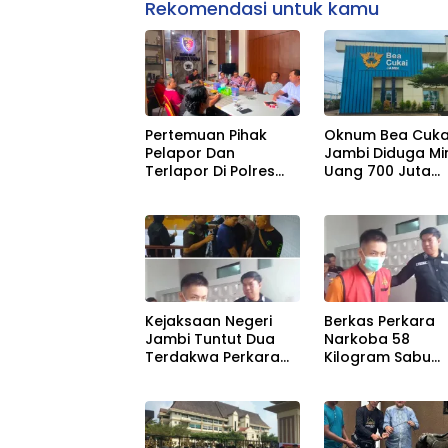
Rekomendasi untuk kamu
Pertemuan Pihak
Oknum Bea Cuka
Pelapor Dan
Jambi Diduga Mi
Terlapor Di Polres
Uang 700 Juta
Tanjung Jabung
Terkait Tangkap
Barat Masih
Rokok Ilegal
Menunggu.
Berinisial H.
Kejaksaan Negeri
Berkas Perkara
Jambi Tuntut Dua
Narkoba 58
Terdakwa Perkara
Kilogram Sabu
Narkotika 58 Kg
Tersangka Alun
Sabu Seumur Hidup.
Dinyatakan Leng