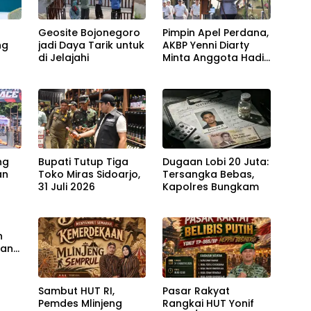
Geosite Bojonegoro
Pimpin Apel Perdana,
ng
jadi Daya Tarik untuk
AKBP Yenni Diarty
di Jelajahi
Minta Anggota Hadir
untuk Masyarakat
ng
Bupati Tutup Tiga
Dugaan Lobi 20 Juta:
an
Toko Miras Sidoarjo,
Tersangka Bebas,
31 Juli 2026
Kapolres Bungkam
r
n
han
Sambut HUT RI,
Pasar Rakyat
Pemdes Mlinjeng
Rangkai HUT Yonif