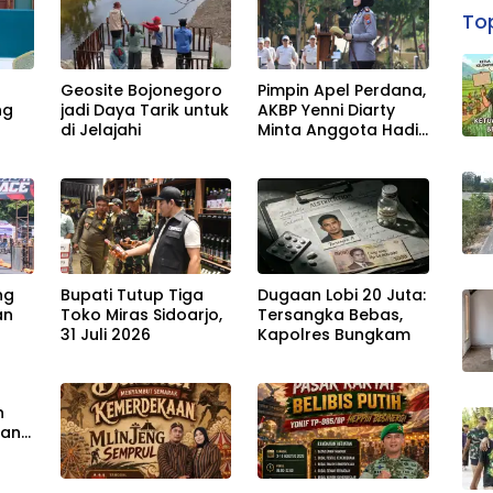
Top
Geosite Bojonegoro
Pimpin Apel Perdana,
ng
jadi Daya Tarik untuk
AKBP Yenni Diarty
di Jelajahi
Minta Anggota Hadir
untuk Masyarakat
ng
Bupati Tutup Tiga
Dugaan Lobi 20 Juta:
an
Toko Miras Sidoarjo,
Tersangka Bebas,
31 Juli 2026
Kapolres Bungkam
r
n
han