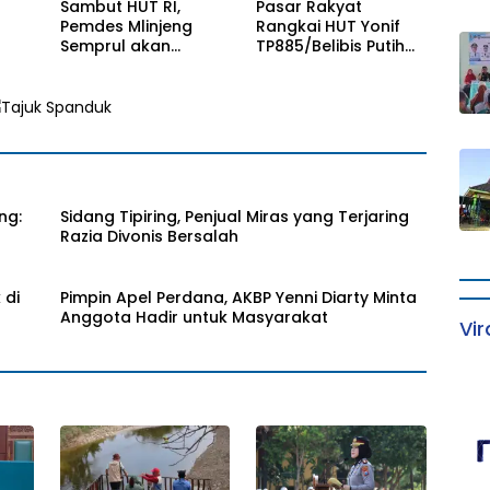
Sambut HUT RI,
Pasar Rakyat
Pemdes Mlinjeng
Rangkai HUT Yonif
Semprul akan
TP885/Belibis Putih
Menggelar Gebyar
dan Kemerdekaan RI
Bazzar
ng:
Sidang Tipiring, Penjual Miras yang Terjaring
Razia Divonis Bersalah
 di
Pimpin Apel Perdana, AKBP Yenni Diarty Minta
Anggota Hadir untuk Masyarakat
Vir