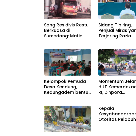
Sidang Tipiring,
Sang Residivis Restu
Penjual Miras ya
Berkuasa di
Terjaring Razia
Sumedang: Mafia
Divonis Bersalah
Solar Subsidi
Beroperasi Terang-
Terangan, Seolah
Hukum Bungkam
Kelompok Pemuda
Momentum Jela
Desa Kendung,
HUT Kemerdeka
Kedungadem bentuk
RI, Dinpora
Petani Milenial
Bojonegoro gela
Road Race
Kepala
Kesyabandaraa
Otoritas Pelabu
(KSOP)