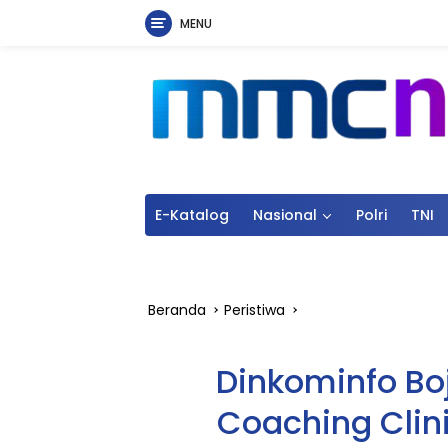
MENU
Langsung
ke
konten
E-Katalog
Nasional
Polri
TNI
Beranda
Peristiwa
Dinkominfo Bo
Coaching Clin