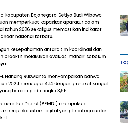
nfo Kabupaten Bojonegoro, Setiyo Budi Wibowo
ujuan memperkuat kapasitas aparatur dalam
al tahun 2026 sekaligus memastikan indikator
tandar nasional terbaru.
bangun kesepahaman antara tim koordinasi dan
h proaktif melakukan evaluasi mandiri sebelum
Top
nya.
 UGM, Nanang Ruswianto menyampaikan bahwa
hun 2024 mencapai 4,14 dengan predikat sangat
 yang berada pada angka 3,65.
u Pemerintah Digital (PEMDI) merupakan
 menuju ekosistem digital yang terintegrasi dan
kat.