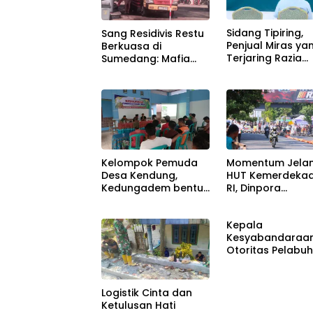
Sidang Tipiring,
Sang Residivis Restu
Penjual Miras ya
Berkuasa di
Terjaring Razia
Sumedang: Mafia
Divonis Bersalah
Solar Subsidi
Beroperasi Terang-
Terangan, Seolah
Hukum Bungkam
Kelompok Pemuda
Momentum Jela
Desa Kendung,
HUT Kemerdeka
Kedungadem bentuk
RI, Dinpora
Petani Milenial
Bojonegoro gela
Road Race
Kepala
Kesyabandaraa
Otoritas Pelabu
(KSOP)
Logistik Cinta dan
Ketulusan Hati