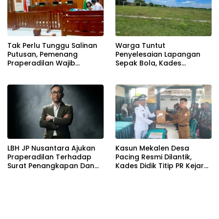
Tak Perlu Tunggu Salinan
Warga Tuntut
Putusan, Pemenang
Penyelesaian Lapangan
Praperadilan Wajib
Sepak Bola, Kades
Dibebaskan
Mashadi: Semua Aspirasi
Akan Dikawal Sesuai
Mekanisme
LBH JP Nusantara Ajukan
Kasun Mekalen Desa
Praperadilan Terhadap
Pacing Resmi Dilantik,
Surat Penangkapan Dan
Kades Didik Titip PR Kejar
Penahanan Polres
Setoran PBB
Bojonegoro