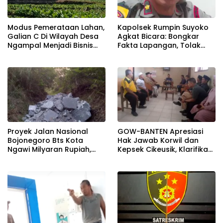
Modus Pemerataan Lahan,
Kapolsek Rumpin Suyoko
Galian C Di Wilayah Desa
Agkat Bicara: Bongkar
Ngampal Menjadi Bisnis
Fakta Lapangan, Tolak
Musiman
Tegas Dugaan Perasan &
Kerja Sama Gelap! Saksi
Pun Tarik Keterangan!
Proyek Jalan Nasional
GOW-BANTEN Apresiasi
Bojonegoro Bts Kota
Hak Jawab Korwil dan
Ngawi Milyaran Rupiah,
Kepsek Cikeusik, Klarifikasi
Miris Limbah Di Buang Di
Disampaikan Secara
Kawsan Perhutani
Terbuka