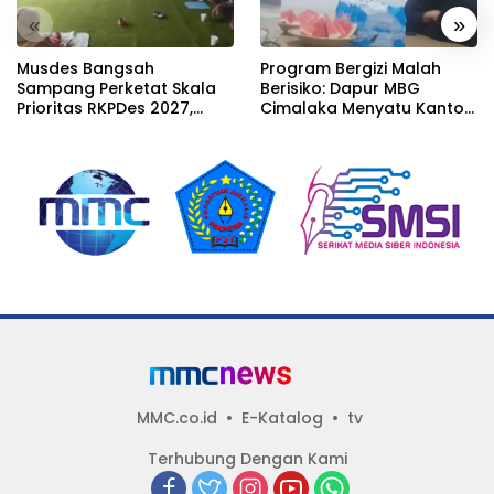
«
»
Musdes Bangsah
Program Bergizi Malah
Sampang Perketat Skala
Berisiko: Dapur MBG
Prioritas RKPDes 2027,
Cimalaka Menyatu Kantor
Sekcam Mengingatkan
Desa, Fasilitas Jauh dari
Desa tidak boleh terjebak
Standar
pada pemerataan yang
seragam
MMC.co.id
E-Katalog
tv
Terhubung Dengan Kami