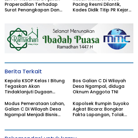
Praperadilan Terhadap
Pacing Resmi Dilantik,
Surat Penangkapan Dan
Kades Didik Titip PR Kejar
Penahanan Polres
Setoran PBB
Bojonegoro
Berita Terkait
Kepala KSOP Kelas I Bitung
Bos Galian C Di Wilayah
Tegaskan Akan
Desa Ngampal, diduga
Tindaklanjuti Dugaan
Oknum Anggota TNI
Pemerasan dan Buka
Kanal Pengaduan
Modus Pemerataan Lahan,
Kapolsek Rumpin Suyoko
Masyarakat
Galian C Di Wilayah Desa
Agkat Bicara: Bongkar
Ngampal Menjadi Bisnis
Fakta Lapangan, Tolak
Musiman
Tegas Dugaan Perasan &
Kerja Sama Gelap! Saksi
Pun Tarik Keterangan!