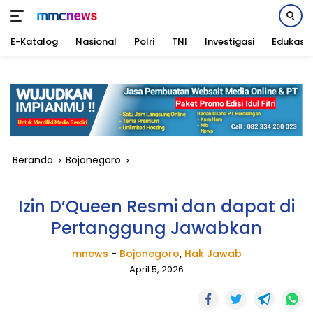
E-Katalog
Nasional
Polri
TNI
Investigasi
Edukasi
Langsung
ke
konten
Beranda
Bojonegoro
Izin D’Queen Resmi dan dapat di
Pertanggung Jawabkan
mnews
-
Bojonegoro
,
Hak Jawab
April 5, 2026