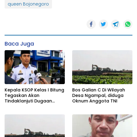
queen Bojonegoro
Baca Juga
Kepala KSOP Kelas I Bitung
Bos Galian C Di Wilayah
Tegaskan Akan
Desa Ngampal, diduga
Tindaklanjuti Dugaan
Oknum Anggota TNI
Pemerasan dan Buka
Kanal Pengaduan
Masyarakat