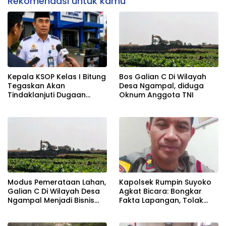
Rekomendasi untuk kamu
Kepala KSOP Kelas I Bitung
Bos Galian C Di Wilayah
Tegaskan Akan
Desa Ngampal, diduga
Tindaklanjuti Dugaan
Oknum Anggota TNI
Pemerasan dan Buka
Kanal Pengaduan
Masyarakat
Modus Pemerataan Lahan,
Kapolsek Rumpin Suyoko
Galian C Di Wilayah Desa
Agkat Bicara: Bongkar
Ngampal Menjadi Bisnis
Fakta Lapangan, Tolak
Musiman
Tegas Dugaan Perasan &
Kerja Sama Gelap! Saksi