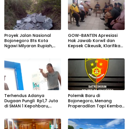
Pun Tarik Keterangan!
Proyek Jalan Nasional
GOW-BANTEN Apresiasi
Bojonegoro Bts Kota
Hak Jawab Korwil dan
Ngawi Milyaran Rupiah,
Kepsek Cikeusik, Klarifikasi
Miris Limbah Di Buang Di
Disampaikan Secara
Kawsan Perhutani
Terbuka
Terhendus Adanya
Polemik Baru di
Dugaan Pungli Rp1,7 Juta
Bojonegoro, Menang
di SMAN 1 Kepohbaru,
Praperadilan Tapi Kembali
Awak Media Mengaku
Diborgol
Alami Intimidasi Saat
Konfirmasi