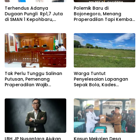
Terhendus Adanya
Polemik Baru di
Dugaan Pungli Rp1,7 Juta
Bojonegoro, Menang
di SMAN 1 Kepohbaru,
Praperadilan Tapi Kembali
Awak Media Mengaku
Diborgol
Alami Intimidasi Saat
Konfirmasi
Tak Perlu Tunggu Salinan
Warga Tuntut
Putusan, Pemenang
Penyelesaian Lapangan
Praperadilan Wajib
Sepak Bola, Kades
Dibebaskan
Mashadi: Semua Aspirasi
Akan Dikawal Sesuai
Mekanisme
LBH JP Nusantara Ajukan
Kasun Mekalen Desa