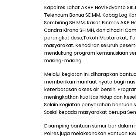
Kapolres Lahat AKBP Novi Edyanto SI
Telenaum Banua SE.MM, Kabag Log Ko
Sembiring SH.MM, Kasat Binmas AKP Her
Candra Kirana SH.MH, dan dihadiri Ca
perangkat desa,Tokoh Mastarakat, T
masyarakat. Kehadiran seluruh peser
mendukung program kemanusiaan sert
masing-masing.
Melalui kegiatan ini, diharapkan bant
memberikan manfaat nyata bagi masy
keterbatasan akses air bersih. Prog
meningkatkan kualitas hidup dan kese
Selain kegiatan penyerahan bantuan 
Sosial kepada masyarakat berupa Se
Disamping bantuan sumur bor dalam 
Polres juga melaksanakan Bantuan Be