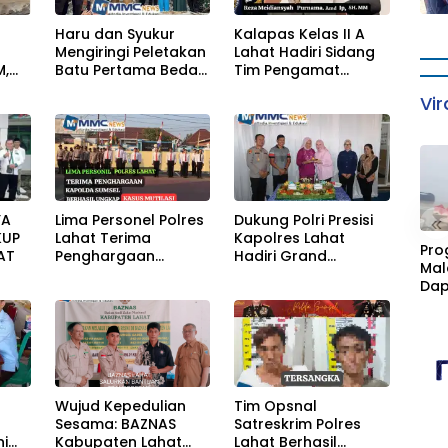
Haru dan Syukur
Kalapas Kelas II A
Mengiringi Peletakan
Lahat Hadiri Sidang
M,
Batu Pertama Bedah
Tim Pengamat
KAN
Rumah Ibu Jamilah
Pemasyarakatan
Vir
AH
(TPP) Bersama Tim
TPP KanWil DirJenPas
Sumsel Dan Bapas
Kelas II Lahat
YA
Lima Personel Polres
Dukung Polri Presisi
«
KUP
Lahat Terima
Kapolres Lahat
Pro
AT
Penghargaan
Hadiri Grand
Mal
Kapolda Sumsel
Opening Nutrition
Dap
Center PowerFit
Cim
Kan
Fasi
Sta
a
Wujud Kepedulian
Tim Opsnal
Sesama: BAZNAS
Satreskrim Polres
ni
Kabupaten Lahat
Lahat Berhasil