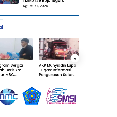
TMMD 129 Bojonegoro
Agustus 1, 2026
al
»
gram Bergizi
AKP Muhyiddin Lupa
Sang Residivis R
ah Berisiko:
Tugas: Informasi
Berkuasa di
ur MBG
Pengurasan Solar
Sumedang: Mafi
alaka Menyatu
Diterima, Tapi Malah
Solar Subsidi
tor Desa,
Menunggu Orang
Beroperasi Tera
litas Jauh dari
Lain Carikan Bukti!
Terangan, Seola
ndar
Hukum Bungka