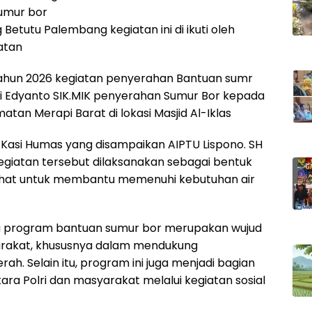
umur bor
Betutu Palembang kegiatan ini di ikuti oleh
latan
ahun 2026 kegiatan penyerahan Bantuan sumr
vi Edyanto SIK.MIK penyerahan Sumur Bor kepada
an Merapi Barat di lokasi Masjid Al-Iklas
E Kasi Humas yang disampaikan AIPTU Lispono. SH
egiatan tersebut dilaksanakan sebagai bentuk
s Lahat untuk membantu memenuhi kebutuhan air
 program bantuan sumur bor merupakan wujud
arakat, khususnya dalam mendukung
rah. Selain itu, program ini juga menjadi bagian
a Polri dan masyarakat melalui kegiatan sosial