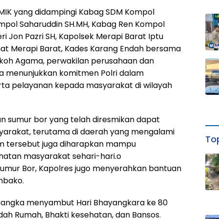
K.MIK yang didampingi Kabag SDM Kompol
mpol Saharuddin SH.MH, Kabag Ren Kompol
i Jon Pazri SH, Kapolsek Merapi Barat Iptu
mat Merapi Barat, Kades Karang Endah bersama
okoh Agama, perwakilan perusahaan dan
ta menunjukkan komitmen Polri dalam
a pelayanan kepada masyarakat di wilayah
uan sumur bor yang telah diresmikan dapat
arakat, terutama di daerah yang mengalami
Top
ram tersebut juga diharapkan mampu
hatan masyarakat sehari-hari.o
sumur Bor, Kapolres jugo menyerahkan bantuan
mbako.
rangka menyambut Hari Bhayangkara ke 80
dah Rumah, Bhakti kesehatan, dan Bansos.