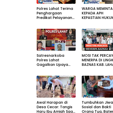
Polres Lahat Terima
WARGA MEMINTA
Penghargaan
KEPADA APH
Predikat Pelayanan
KEPASTIAN HUKU
Prima Tahun 2026
PERKARA PERUSA
BANGUNAN RUM
Satresnarkoba
MOSI TAK PERCA
Polres Lahat
MENERPA DI LING
Gagalkan Upaya
BAZNAS KAB. LAH
Penyelundupan Sabu
KeTahanan,Dua
Pelaku Diamankan
Awal Harapan di
Tumbuhkan Jiw
Desa Cecar: Tangis
Sosial dan Bakti
Haru Ibu Amiah Saat
Orang Tua, Bate