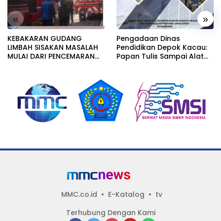
«
»
KEBAKARAN GUDANG
Pengadaan Dinas
LIMBAH SISAKAN MASALAH
Pendidikan Depok Kacau:
MULAI DARI PENCEMARAN
Papan Tulis Sampai Alat
SAMPAI DUGAAN GUDANG
Tulis Sekolah Melanggar
TERSEBUT TAK KANTONGI
Aturan, Harga
IZIN LINGKUNGAN
Disembunyikan!
MMC.co.id
E-Katalog
tv
Terhubung Dengan Kami