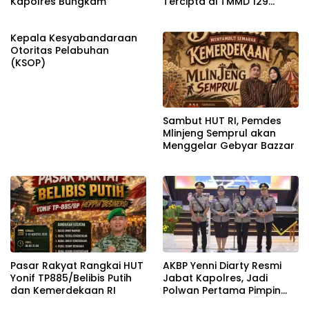
Kapolres Bungkam
Tercipta di TMMD 129
Bojonegoro
Kepala Kesyabandaraan
Otoritas Pelabuhan
(KSOP)
Sambut HUT RI, Pemdes
Mlinjeng Semprul akan
Menggelar Gebyar Bazzar
Pasar Rakyat Rangkai HUT
AKBP Yenni Diarty Resmi
Yonif TP885/Belibis Putih
Jabat Kapolres, Jadi
dan Kemerdekaan RI
Polwan Pertama Pimpin
Polres Bojonegoro